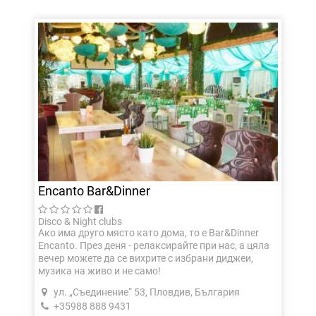
Encanto Bar&Dinner
Disco & Night clubs
Ако има друго място като дома, то е Bar&Dinner
Encanto. През деня - релаксирайте при нас, а цяла
вечер можете да се вихрите с избрани диджеи,
музика на живо и не само!
ул. „Съединение“ 53, Пловдив, България
+35988 888 9431