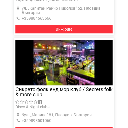
ул. „Капитан Райчо Николов“ 52, Пловдив,
България
+359884663666
Виж още
Сикретс фолк енд мор клуб / Secrets folk
& more club
Disco & Night clubs
бул. „Марица“ 81, Пловдив, България
+359898501060