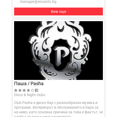
manager@encanto.bg
Виж още
Паша / Pasha
Disco & Night clubs
Club Pasha е диско бар с разнообразна музика и
програма. Интериорът и обслужването в бара са
на ниво, като основна причина за това е фактът, че
клубът държи и цени качеството.