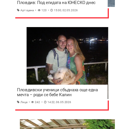
Пловдив: Под егидата на ЮНЕСКО днес
стартира Ex Machina
Арт сцена
120
15:00, 02.05.2026
Пловдивски ученици сбъднаха още една
мечта – роди се бебе Калин
Лица
242
14:22, 06.05.2026