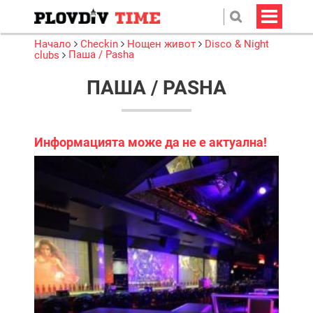
Начало
Checkin
Нощен живот
Disco & Night
Паша / Pasha
clubs
ПАША / PASHA
Информацията може да не е актуална!