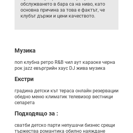
обслужването в бара са на ниво, като
основна причина за това е фактът, че
клубът държи и цени качеството.
Музика
поп
клубна
ретро
R&B
чил аут
караоке
черна
рок
jazz
евъргрийн
хаус
DJ
жива музика
Екстри
градина
детски кът
тераса
онлайн резервации
обедно меню
климатик
телевизор
вестници
сепарета
Подходящо за :
сватби
детско парти
непушачи
бизнес срещи
тържества
романтика
обилно наяждане