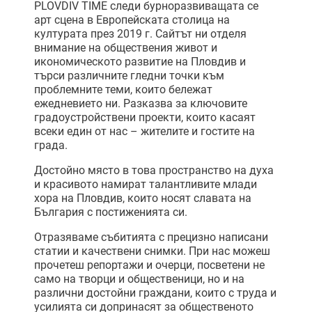
PLOVDIV TIME следи бурноразвиващата се
арт сцена в Европейската столица на
културата през 2019 г. Сайтът ни отделя
внимание на обществения живот и
икономическото развитие на Пловдив и
търси различните гледни точки към
проблемните теми, които бележат
ежедневието ни. Разказва за ключовите
градоустройствени проекти, които касаят
всеки един от нас – жителите и гостите на
града.
Достойно място в това пространство на духа
и красивото намират талантливите млади
хора на Пловдив, които носят славата на
България с постиженията си.
Отразяваме събитията с прецизно написани
статии и качествени снимки. При нас можеш
прочетеш репортажи и очерци, посветени не
само на творци и общественици, но и на
различни достойни граждани, които с труда и
усилията си допринасят за общественото