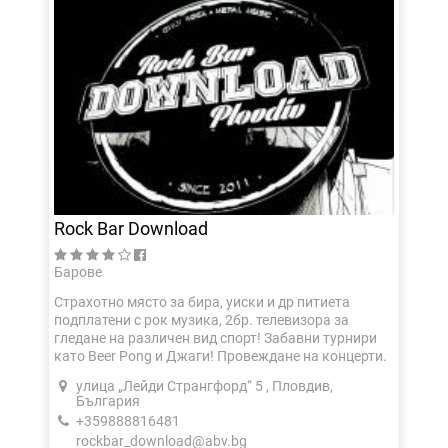
Rock Bar Download
Барове
Страхотно място за бира, уиски и др питиета
подплатени с рок музика, 2бр. телевизора за
гледане на различен вид спорт! Забавни турнири
като Beer Pong и Джаги! Провеждане на концерти.
улица „Лейди Странгфорд“ 5 , Пловдив,
България
+359888816481
rockbar_download@abv.bg