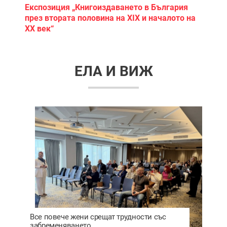
рия
Регионален природонаучен музей
то на
ЕЛА И ВИЖ
Все повече жени срещат трудности със
забременяването