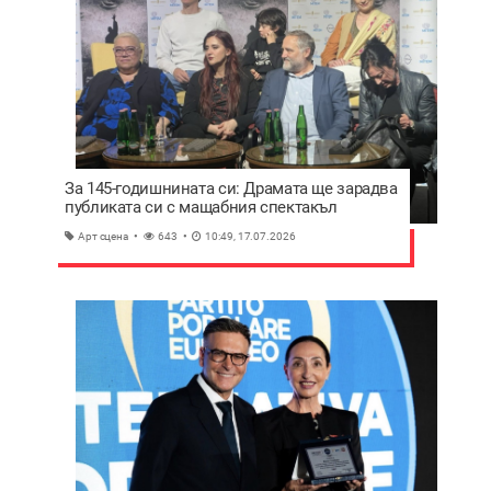
За 145-годишнината си: Драмата ще зарадва
публиката си с мащабния спектакъл
“Одисей. Море на живите“
Арт сцена
643
10:49, 17.07.2026