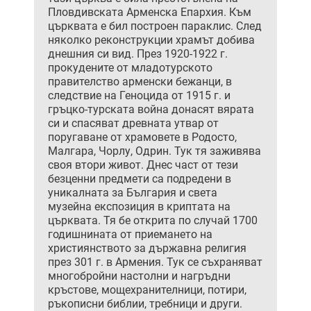
Пловдивската Арменска Епархия. Към
църквата е бил построен параклис. След
няколко реконструкции храмът добива
днешния си вид. През 1920-1922 г.
прокудените от младотурското
правителство арменски бежанци, в
следствие на Геноцида от 1915 г. и
гръцко-турската война донасят вярата
си и спасяват древната утвар от
поругаване от храмовете в Родосто,
Малгара, Чорлу, Одрин. Тук тя заживява
своя втори живот. Днес част от тези
безценни предмети са подредени в
уникалната за България и света
музейна експозиция в криптата на
църквата. Тя бе открита по случай 1700
годишнината от приемането на
християнството за държавна религия
през 301 г. в Армения. Тук се съхраняват
многобройни настолни и нагръдни
кръстове, мощехранителници, потири,
ръкописни библии, требници и други.