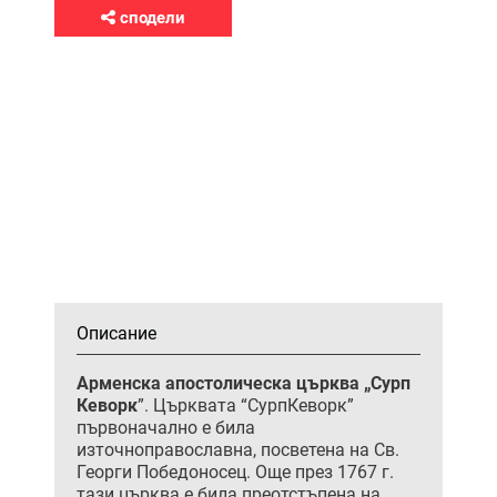
сподели
Описание
Арменска апостолическа църква „Сурп
Кеворк
”. Църквата “СурпКеворк”
първоначално е била
източноправославна, посветена на Св.
Георги Победоносец. Още през 1767 г.
тази църква е била преотстъпена на