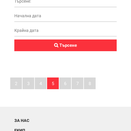
2
3
4
5
6
7
8
ЗА НАС
ЕКИП