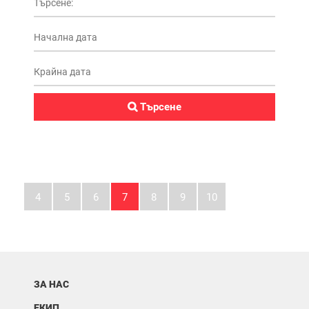
4
5
6
7
8
9
10
ЗА НАС
ЕКИП