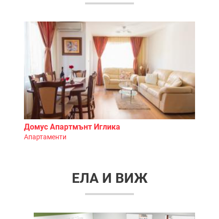
нт Иглика
Алекс Фуудс / Alex Food
Бързо хранене
ЕЛА И ВИЖ