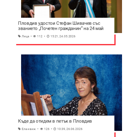
Пловдив удостои Стефан Шивачев със
званието „Почетен гражданин“ на 24 май
Лица
112
15:21, 24.05.2026
Къде да отидем в петък в Пловдив
Ела и виж
126
10:39, 26.06.2026