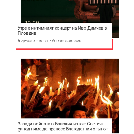
Утре е интимният концерт на Иво Димчев в
Пловдив
Арт сцена
101
16:09, 09.06.2026
Заради войната в Близкия изток: Светият
синод няма да пренесе Благодатния огън от