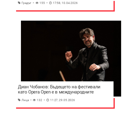
Йерусалим
Градът
155
17:58, 10.04.2026
Диан Чобанов: Бъдещето на фестивали
като Opera Open е в международните
партньорства
Лица
132
11:27, 29.05.2026