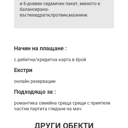
и 6-дневен седмичен пакет, менюто е
балансирано-
въглехидрати,протеин,мазнини.
Начин на плащане :
с дебитна/кредитна карта
в брой
Екстри
онлайн резервации
Подходящо за :
романтика
семейна среща
срещи с приятели
частни партита
гледане на мач
ДРУГИ ОБЕКТИ