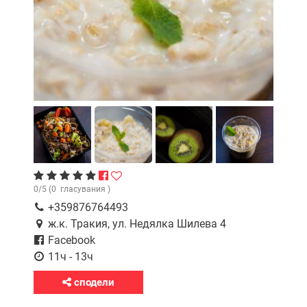
0
/
5
(
0
гласувания )
+359876764493
ж.к. Тракия, ул. Недялка Шилева 4
Facebook
11ч - 13ч
сподели