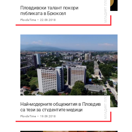
МЛАДИЯТ ПЛОВДИВ
Пловдивски талант покори
публиката в Брюксел
PlovdivTime
22.09.2018
МЛАДИЯТ ПЛОВДИВ
Най-модерните общежития в Пловдив
са тези за студентите медици
PlovdivTime
19.09.2018