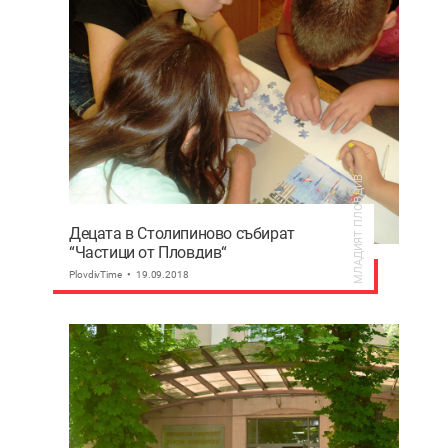
МЛАДИЯТ ПЛОВДИВ
Децата в Столипиново събират
“Частици от Пловдив“
PlovdivTime
19.09.2018