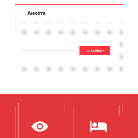
Анкета
гласувай