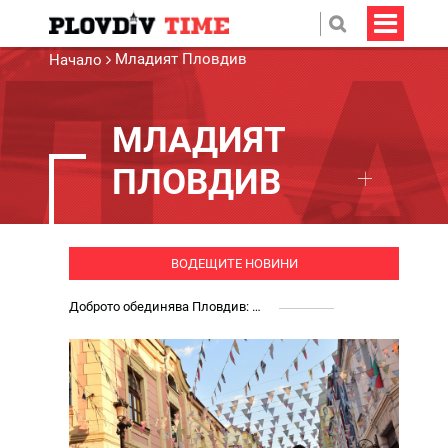
Младият Пловдив
Начало
МЛАДИЯТ
ПЛОВДИВ
ВОДЕЩИТЕ НОВИНИ
Доброто обединява Пловдив: Доброволци на БМЧК, студенти и детски градини осигуриха нова апаратура за детската клиника