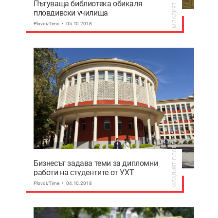
МЛАДИЯТ ПЛОВДИВ
Пътуваща библиотека обикаля
пловдивски училища
PlovdivTime
05.10.2018
МЛАДИЯТ ПЛОВДИВ
Бизнесът задава теми за дипломни
работи на студентите от УХТ
PlovdivTime
04.10.2018