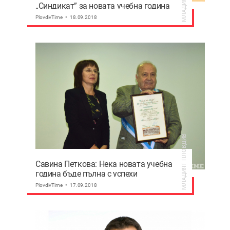
„Синдикат” за новата учебна година
PlovdivTime
18.09.2018
МЛАДИЯТ ПЛОВДИВ
Савина Петкова: Нека новата учебна
година бъде пълна с успехи
PlovdivTime
17.09.2018