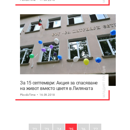
МЛАДИЯТ ПЛОВДИВ
За 15 септември: Акция за спасяване
на живот вместо цветя в Лиляната
PlovdivTime
16.09.2018
72
73
74
75
76
77