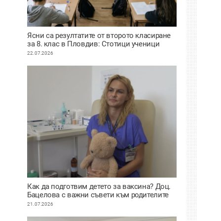
Ясни са резултатите от второто класиране
за 8. клас в Пловдив: Стотици ученици
сбъднаха мечтата си за по-предно желание
22.07.2026
Как да подготвим детето за ваксина? Доц.
Бацелова с важни съвети към родителите
ВИДЕО
21.07.2026