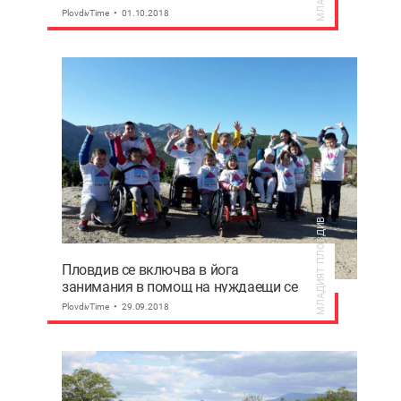
(Фотогалерия)
PlovdivTime
01.10.2018
МЛАДИЯТ ПЛОВДИВ
Пловдив се включва в йога
занимания в помощ на нуждаещи се
деца
PlovdivTime
29.09.2018