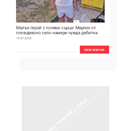
Малък герой с голямо сърце: Мартин от
пловдивско село намери чужда дебитна
карта и веднага я върна
15.07.2026
виж всички