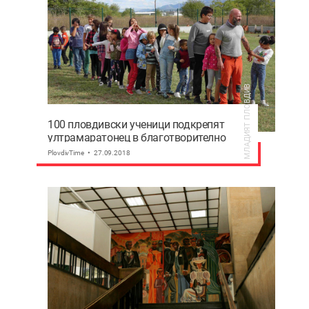
МЛАДИЯТ ПЛОВДИВ
100 пловдивски ученици подкрепят
ултрамаратонец в благотворително
бягане
PlovdivTime
27.09.2018