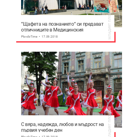
МЛАДИЯТ ПЛОВДИВ
“Щафета на познанието“ си предават
отличниците в Медицинския
PlovdivTime
17.09.2018
МЛАДИЯТ ПЛОВДИВ
С вяра, надежда, любов и мъдрост на
първия учебен ден
PlovdivTime
17.09.2018