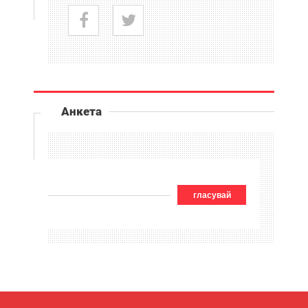
Анкета
гласувай