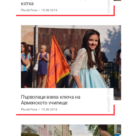
котка
PlovdivTime
15.09.2016
МЛАДИЯТ ПЛОВДИВ
Първолаци взеха ключа на
Арменското училище
PlovdivTime
15.09.2016