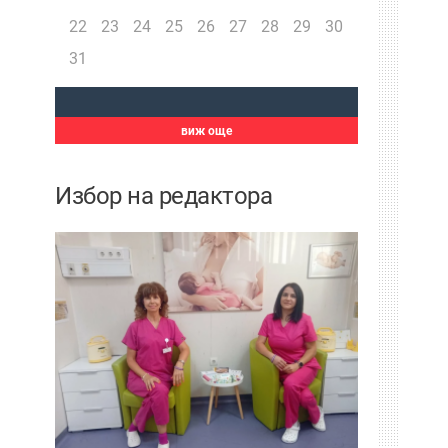
22
23
24
25
26
27
28
29
30
31
виж още
Избор на редактора