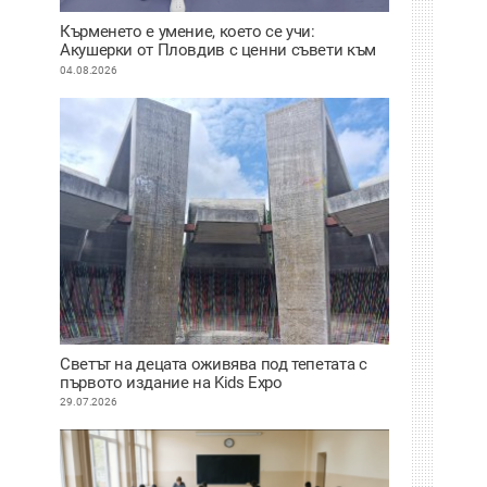
Кърменето е умение, което се учи:
Акушерки от Пловдив с ценни съвети към
младите майки
04.08.2026
Светът на децата оживява под тепетата с
първото издание на Kids Expo
29.07.2026