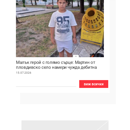
Малък герой с голямо сърце: Мартин от
пловдивско село намери чужда дебитна
карта и веднага я върна
15.07.2026
виж всички