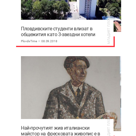
МЛАДИЯТ ПЛОВДИВ
Пловдивските студенти влизат в
общежития като 3-звездни хотели
(Снимки)
PlovdivTime
08.09.2018
МЛАДИЯТ ПЛОВДИВ
Най-прочутият жив италиански
майстор на фресковата живопис е в