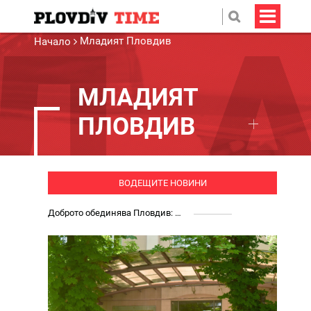
Младият Пловдив
Начало
МЛАДИЯТ
ПЛОВДИВ
ВОДЕЩИТЕ НОВИНИ
Доброто обединява Пловдив: Доброволци на БМЧК, студенти и детски градини осигуриха нова апаратура за детската клиника