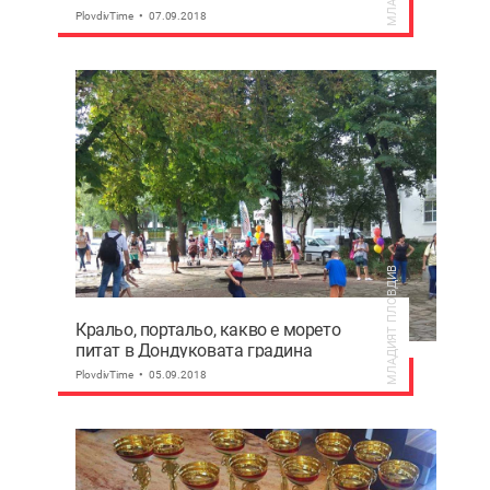
Пловдив
PlovdivTime
07.09.2018
МЛАДИЯТ ПЛОВДИВ
Кральо, портальо, какво е морето
питат в Дондуковата градина
(Фотогалерия)
PlovdivTime
05.09.2018