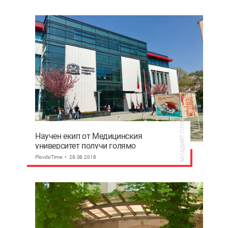
МЛАДИЯТ ПЛОВДИВ
Научен екип от Медицинския
университет получи голямо
признание
PlovdivTime
28.08.2018