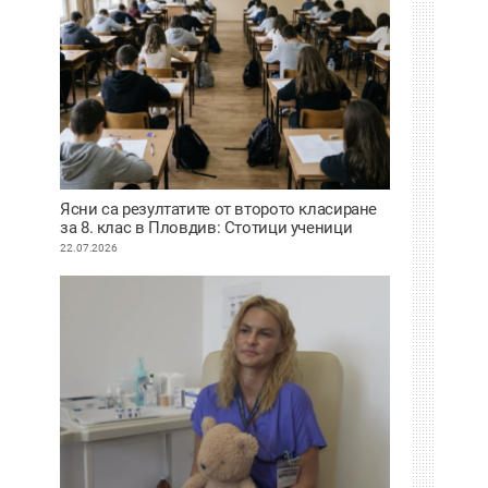
Ясни са резултатите от второто класиране
за 8. клас в Пловдив: Стотици ученици
сбъднаха мечтата си за по-предно желание
22.07.2026