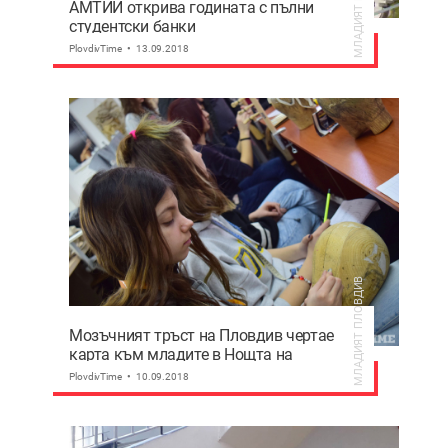
МЛАДИЯТ ПЛОВДИВ
АМТИИ открива годината с пълни
студентски банки
PlovdivTime
13.09.2018
МЛАДИЯТ ПЛОВДИВ
Мозъчният тръст на Пловдив чертае
карта към младите в Нощта на
учените
PlovdivTime
10.09.2018