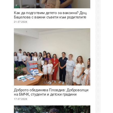
Как да подготвим детето за ваксина? Доц.
Бацелова с важни съвети към родителите
ВИДЕО
21.07.2026
Доброто обединява Пловдив: Доброволци
на БМЧК, студенти и детски градини
осигуриха нова апаратура за детската
17.07.2026
клиника