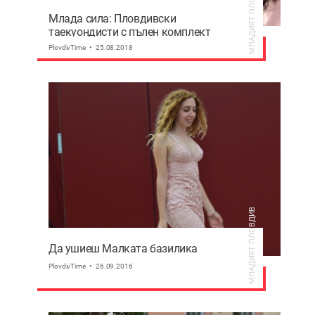
МЛАДИЯТ ПЛОВДИВ
Млада сила: Пловдивски
таекуондисти с пълен комплект
медали
PlovdivTime
25.08.2018
МЛАДИЯТ ПЛОВДИВ
Да ушиеш Малката базилика
PlovdivTime
26.09.2016