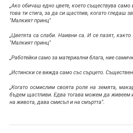
„Ако обичаш едно цвете, което съществува само
това ти стига, за да си щастлив, когато гледаш з
"Малкият принц"
„Цветята са слаби. Наивни са. И се пазят, както 
"Малкият принц"
„Работейки само за материални блага, ние самичк
„Истински се вижда само със сърцето. Съществено
„Когато осмислим своята роля на земята, мака
бъдем щастливи. Едва тогава можем да живеем и
на живота, дава смисъл и на смъртта".