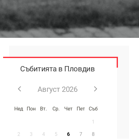
Събитията в Пловдив
Август 2026
Нед
Пон
Вт.
Ср.
Чет
Пет
Съб
1
2
3
4
5
6
7
8