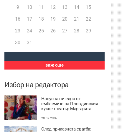
9
10
11
12
13
14
15
16
17
18
19
20
21
22
23
24
25
26
27
28
29
30
31
виж още
Избор на редактора
Напусна ни една от
емблемите на Пловдивския
куклен театър Маргарита
Апостолова
28.07.2026
След приказната сватба: