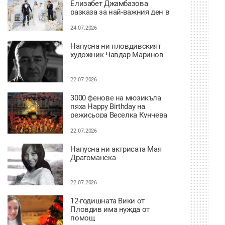
Елизабет Джамбазова
разказа за най-важния ден в
живота си
24.07.2026
Напусна ни пловдивският
художник Чавдар Маринов
22.07.2026
3000 фенове на мюзикъла
пяха Happy Birthday на
режисьора Веселка Кунчева
22.07.2026
Напусна ни актрисата Мая
Драгоманска
22.07.2026
12-годишната Вики от
Пловдив има нужда от
помощ