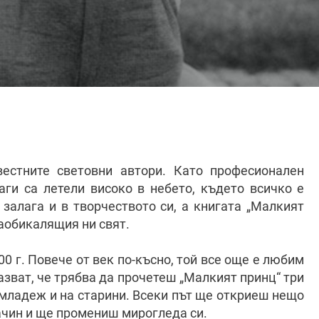
вестните световни автори. Като професионален
аги са летели високо в небето, където всичко е
 залага и в творчеството си, а книгата „Малкият
заобикалящия ни свят.
0 г. Повече от век по-късно, той все още е любим
азват, че трябва да прочетеш „Малкият принц“ три
о младеж и на старини. Всеки път ще откриеш нещо
ачин и ще промениш мирогледа си.