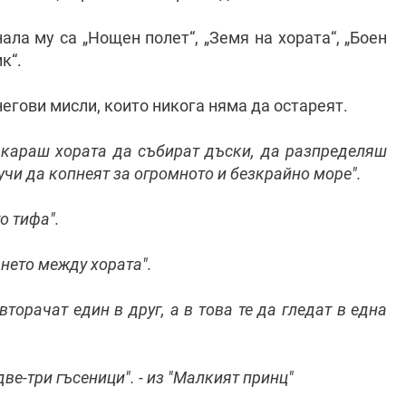
ла му са „Нощен полет“, „Земя на хората“, „Боен
ик“.
егови мисли, които никога няма да остареят.
 караш хората да събират дъски, да разпределяш
учи да копнеят за огромното и безкрайно море".
о тифа".
ането между хората".
торачат един в друг, а в това те да гледат в една
ве-три гъсеници". - из "Малкият принц"