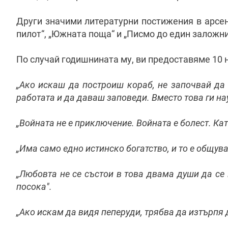
Други значими литературни постижения в арсена
пилот“, „Южната поща“ и „Писмо до един заложн
По случай годишнината му, ви предоставяме 10 н
„Ако искаш да построиш кораб, не започвай да
работата и да даваш заповеди. Вместо това ги на
„Войната не е приключение. Войната е болест. Кат
„Има само едно истинско богатство, и то е общув
„Любовта не се състои в това двама души да се в
посока".
„Ако искам да видя пеперуди, трябва да изтърпя д