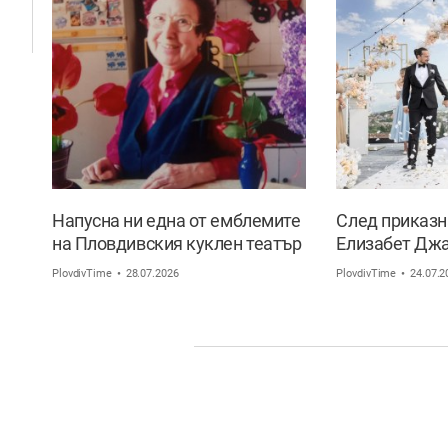
Напусна ни една от емблемите
След приказн
на Пловдивския куклен театър
Елизабет Дж
Маргарита Апостолова
за най-важния
PlovdivTime
28.07.2026
PlovdivTime
24.07.2