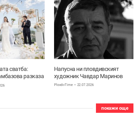
ата сватба:
Напусна ни пловдивският
амбазова разказа
художник Чавдар Маринов
 ден в живота си
PlovdivTime
22.07.2026
026
покажи още