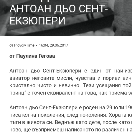
АНТОАН ДЬО СЕНТ-
ЕКЗЮПЕРИ
от PlovdivTime
16:04, 29.06.2017
от Паулина Гегова
Антоан дьо Сент-Екзюпери е един от най-из
авиатор неговите мисли, чувства и пориви вин
кристално чисто и невинно. Тези усещания той
принц“ е точен еквивалент на това, как приема 
Антоан дьо Сент-Екзюпери е роден на 29 юли 190
писател на поколения, след поколения. Хората к
пъти в живота си. Веднъж като дете, после кат
ново, ще възприемеш написаното по различен н