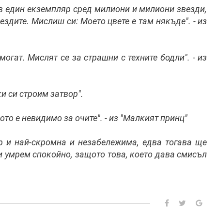
 в един екземпляр сред милиони и милиони звезди,
вездите. Мислиш си: Моето цвете е там някъде". - из
могат. Мислят се за страшни с техните бодли". - из
и си строим затвор".
то е невидимо за очите". - из "Малкият принц"
р и най-скромна и незабележима, едва тогава ще
 умрем спокойно, защото това, което дава смисъл