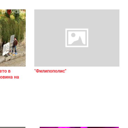
ето в
"Филипополис"
ловина на