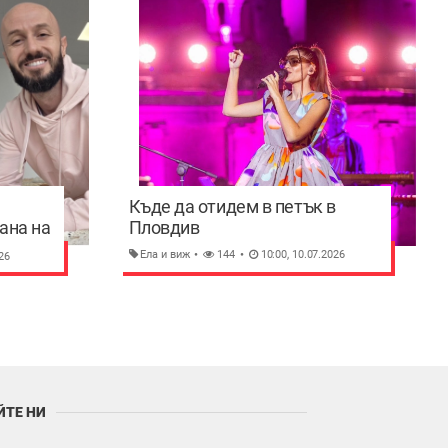
Къде да отидем в петък в
ана на
Пловдив
Ела и виж
144
10:00, 10.07.2026
26
ЙТЕ НИ