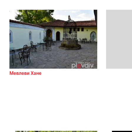
Мевлеви Хане