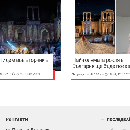
отидем във вторник в
Най-голямата рокля в
България ще бъде показ
Античния театър
126
09:40, 14.07.2026
Градът
1645
10:34, 12.07.20
ПОСЛЕДВА
КОНТАКТИ
гр. Пловдив, България