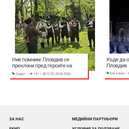
Ние помним: Пловдив се
Къде да 
преклони пред героите на
Пловдив
Априлското въстание
Ела и виж
Градът
141
13:35, 20.04.2026
ЗА НАС
МЕДИЙНИ ПАРТНЬОРИ
ЕКИП
УСЛОВИЯ ЗА ПОЛЗВАНЕ