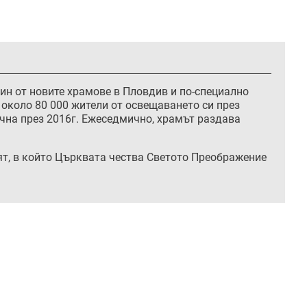
един от новите храмове в Пловдив и по-специално
 около 80 000 жители от освещаването си през
чна през 2016г. Ежеседмично, храмът раздава
нят, в който Църквата чества Светото Преображение