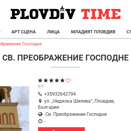
О
АРТ СЦЕНА
ЛИЦА
МЛАДИЯТ ПЛОВДИВ
С
ображение Господне
СВ. ПРЕОБРАЖЕНИЕ ГОСПОДНЕ
0
/
5
+35932642794
ул. „Недялка Шилева“, Пловдив,
България
Св. Преображение Господне
-