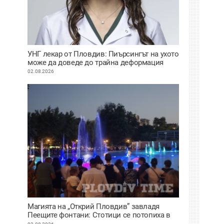
УНГ лекар от Пловдив: Пиърсингът на ухото
може да доведе до трайна деформация
02.08.2026
Магията на „Открий Пловдив” завладя
Пеещите фонтани: Стотици се потопиха в
историята на града под тепетата