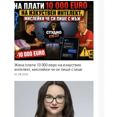
Жена плати 10 000 евро на изкуствен
интелект, мислейки че си пише с мъж
ВИДЕО
02.08.2026