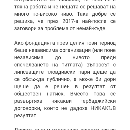
тяхна работа и че нещата се решават на
много по-високо ниво. Така добре се
решиха, че през 2017-а най-после се
заговори за проблема от немай-къде.
Ако фондацията през целия този период
беше независима организация (или поне
независима до нивото преди
спечелването на титлата) въпросът с
липсващите пловдивски пари щеше да
се обсъжда публично, а може би дори
щеше да е решен в резултат от
обществен натиск. Вместо това се
развъртяха някакви гербаджийски
договорки, които не дадоха НИКАКЪВ
резултат.
Досега не съм го казвала, защото все се