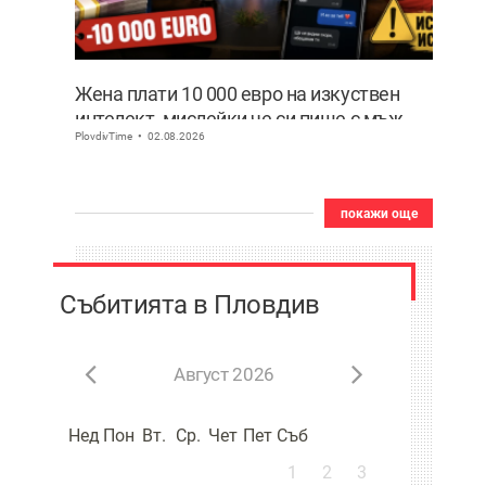
Жена плати 10 000 евро на изкуствен
интелект, мислейки че си пише с мъж
PlovdivTime
02.08.2026
ВИДЕО
покажи още
Събитията в Пловдив
Август 2026
Нед
Пон
Вт.
Ср.
Чет
Пет
Съб
1
2
3