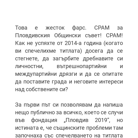
Това е жесток фарс. СРАМ за
Пловдивския Общински съвет! СРАМ!
Как не успяхте от 2014-а година (когато
ви спечелихме титлата) досега да се
стегнете, да загърбите дребнавите си
личностни, вътрешнопартийни и
междупартийни дрязги и да се опитате
да поставите града и неговите интереси
над собствените си?
За първи път си позволявам да напиша
нещо публично за всичко, което се случи
във фондация „Пловдив 2019“, но
истината е, че същинските проблеми там
започнаха със спечелването на титлата