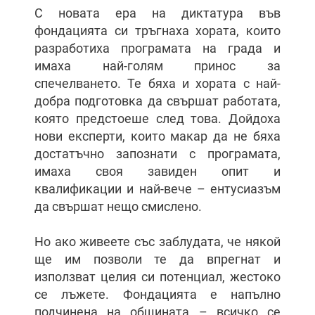
С новата ера на диктатура във
фондацията си тръгнаха хората, които
разработиха програмата на града и
имаха най-голям принос за
спечелването. Те бяха и хората с най-
добра подготовка да свършат работата,
която предстоеше след това. Дойдоха
нови експерти, които макар да не бяха
достатъчно запознати с програмата,
имаха своя завиден опит и
квалификации и най-вече – ентусиазъм
да свършат нещо смислено.
Но ако живеете със заблудата, че някой
ще им позволи те да впрегнат и
използват целия си потенциал, жестоко
се лъжете. Фондацията е напълно
подчинена на общината – всичко се