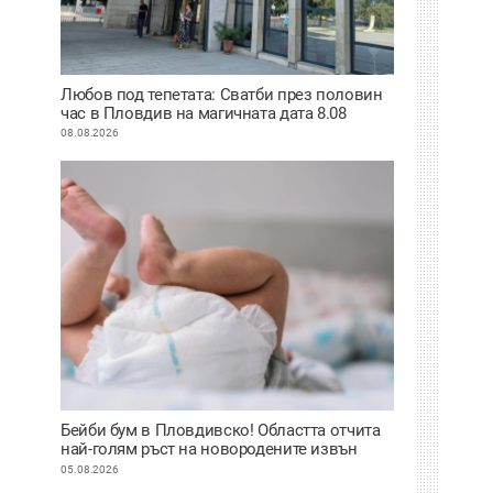
Любов под тепетата: Сватби през половин
час в Пловдив на магичната дата 8.08
08.08.2026
Бейби бум в Пловдивско! Областта отчита
най-голям ръст на новородените извън
София
05.08.2026