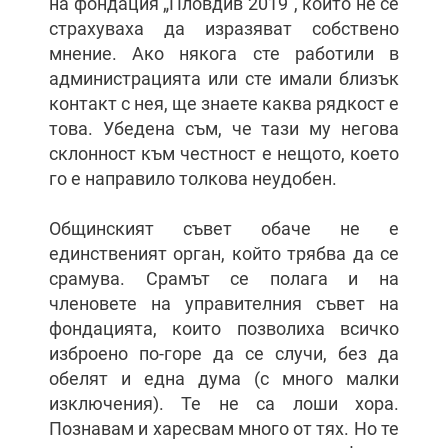
на фондация „Пловдив 2019“, които не се
страхуваха да изразяват собствено
мнение. Ако някога сте работили в
администрацията или сте имали близък
контакт с нея, ще знаете каква рядкост е
това. Убедена съм, че тази му негова
склонност към честност е нещото, което
го е направило толкова неудобен.
Общинският съвет обаче не е
единственият орган, който трябва да се
срамува. Срамът се полага и на
членовете на управителния съвет на
фондацията, които позволиха всичко
изброено по-горе да се случи, без да
обелят и една дума (с много малки
изключения). Те не са лоши хора.
Познавам и харесвам много от тях. Но те