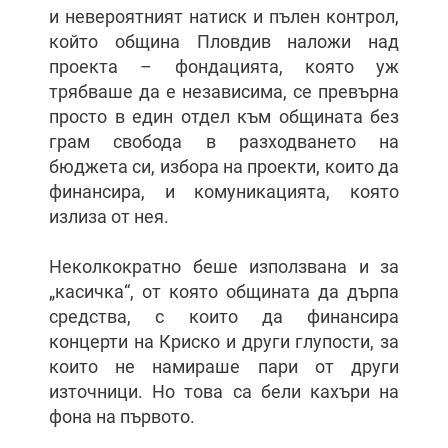
и невероятният натиск и пълен контрол,
който община Пловдив наложи над
проекта – фондацията, която уж
трябваше да е независима, се превърна
просто в един отдел към общината без
грам свобода в разходването на
бюджета си, избора на проекти, които да
финансира, и комуникацията, която
излиза от нея.
Неколкократно беше използвана и за
„касичка“, от която общината да дърпа
средства, с които да финансира
концерти на Криско и други глупости, за
които не намираше пари от други
източници. Но това са бели кахъри на
фона на първото.