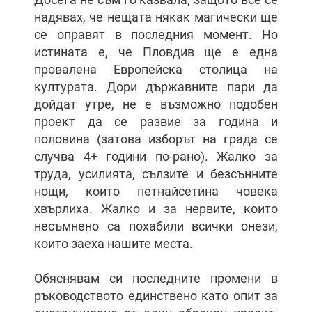
надявах, че нещата някак магически ще
се оправят в последния момент. Но
истината е, че Пловдив ще е една
провалена Европейска столица на
културата. Дори държавните пари да
дойдат утре, не е възможно подобен
проект да се развие за година и
половина (затова изборът на града се
случва 4+ години по-рано). Жалко за
труда, усилията, сълзите и безсънните
нощи, които петнайсетина човека
хвърлиха. Жалко и за нервите, които
несъмнено са похабили всички онези,
които заеха нашите места.
Обяснявам си последните промени в
ръководството единствено като опит за