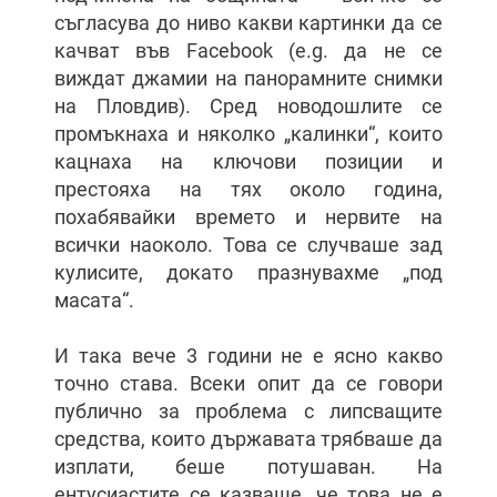
съгласува до ниво какви картинки да се
качват във Facebook (e.g. да не се
виждат джамии на панорамните снимки
на Пловдив). Сред новодошлите се
промъкнаха и няколко „калинки“, които
кацнаха на ключови позиции и
престояха на тях около година,
похабявайки времето и нервите на
всички наоколо. Това се случваше зад
кулисите, докато празнувахме „под
масата“.
И така вече 3 години не е ясно какво
точно става. Всеки опит да се говори
публично за проблема с липсващите
средства, които държавата трябваше да
изплати, беше потушаван. На
ентусиастите се казваше, че това не е