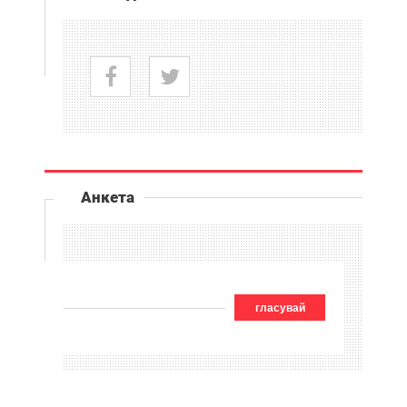
Анкета
гласувай