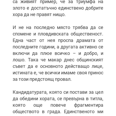
са живият пример, че за триумфа на
злото е достатъчно единствено добрите
хора да не правят нищо.
И не на последно място трябва да се
спомене и пловдивската общественост.
Една част от нея проспа драмата от
последните години, а другата активно се
включи да плюе всичко – и добро, и
лошо. Така че макар днес общинският
съвет да е основното действащо лице,
истината е, че всички имаме своя принос
за този предстоящ провал.
Кандидатурата, която си постави за цел
да обедини хората, се превърна в титла,
която още повече фрагментира
обществото в града. Единственото ми