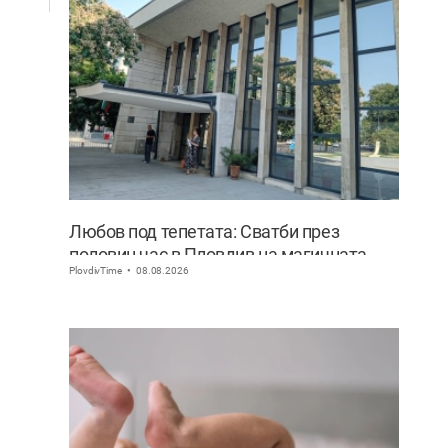
Любов под тепетата: Сватби през
половин час в Пловдив на магичната
PlovdivTime
08.08.2026
дата 8.08