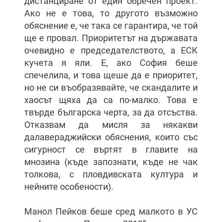
дистанциране от един обречен проект.
Ако не е това, то другото възможно
обяснение е, че така се гарантира, че той
ще е провал. Приоритетът на държавата
очевидно е председателството, а ЕСК
кучета я яли. Е, ако София беше
спечелила, и това щеше да е приоритет,
но не си въобразявайте, че скандалите и
хаосът щяха да са по-малко. Това е
твърде българска черта, за да отсъства.
Отказвам да мисля за някакви
далавераджийски обяснения, които със
сигурност се въртят в главите на
мнозина (къде запознати, къде не чак
толкова, с пловдивската култура и
нейните особености).
Манол Пейков беше сред малкото в УС