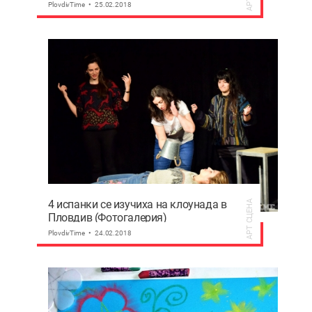
PlovdivTime
25.02.2018
4 испанки се изучиха на клоунада в
АРТ СЦЕНА
Пловдив (Фотогалерия)
PlovdivTime
24.02.2018