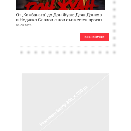
От „Камбаната“ до Дон Жуан: Деян Донков
и Недялко Славов с нов съвместен проект
в Пловдив
06.08.2026
виж всички