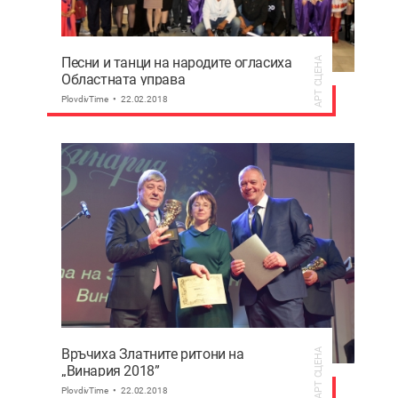
Песни и танци на народите огласиха
АРТ СЦЕНА
Областната управа
PlovdivTime
22.02.2018
Връчиха Златните ритони на
АРТ СЦЕНА
„Винария 2018”
PlovdivTime
22.02.2018