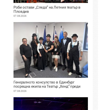
Роби остави „Следа“ на Летния театър в
Пловдив
07.08.2026
Генералното консулство в Единбург
посрещна екипа на Театър „Хенд“ преди
историческия им дебют на световния
07.08.2026
Edinburgh Festival Fringe