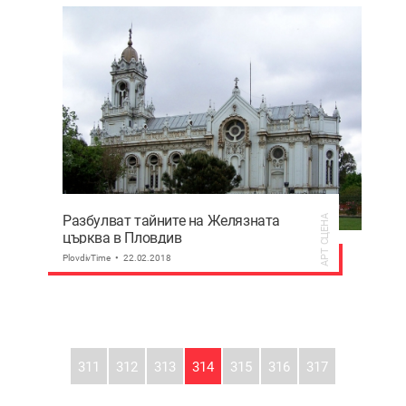
Разбулват тайните на Желязната
АРТ СЦЕНА
църква в Пловдив
PlovdivTime
22.02.2018
311
312
313
314
315
316
317