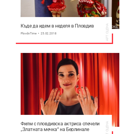
Къде да идем в неделя в Пловдив
АРТ СЦЕНА
PlovdivTime
25.02.2018
Филм с пловдивска актриса спечели
АРТ СЦЕНА
„Златната мечка“ на Берлинале