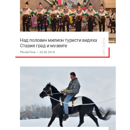
Над половин милион туристи видяха
АРТ СЦЕНА
Стария град и музеите
PlovdivTime
23.02.2018