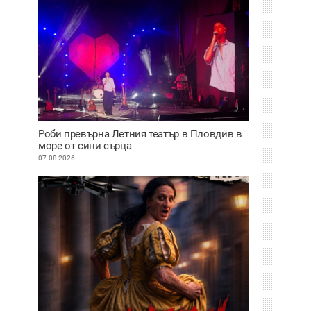
Роби превърна Летния театър в Пловдив в
море от сини сърца
07.08.2026