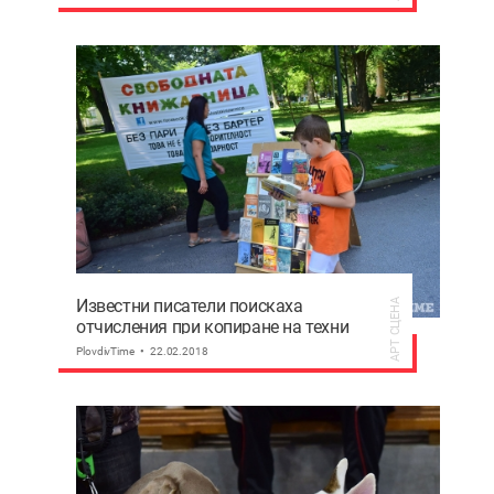
Известни писатели поискаха
АРТ СЦЕНА
отчисления при копиране на техни
книги
PlovdivTime
22.02.2018