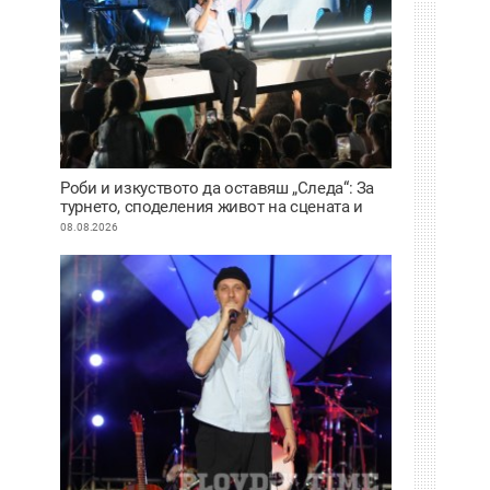
Роби и изкуството да оставяш „Следа“: За
турнето, споделения живот на сцената и
искуствения интелект
08.08.2026