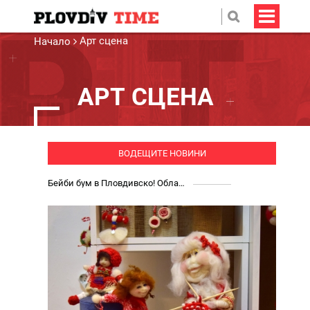
Арт сцена
Начало
АРТ СЦЕНА
ВОДЕЩИТЕ НОВИНИ
Бейби бум в Пловдивско! Областта отчита най-голям ръст на новородените извън София