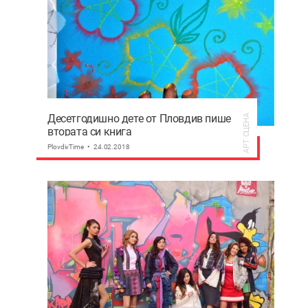
Десетгодишно дете от Пловдив пише
АРТ СЦЕНА
втората си книга
PlovdivTime
24.02.2018