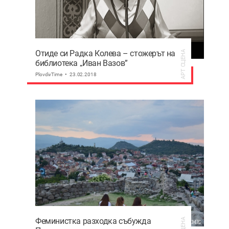
Отиде си Радка Колева – стожерът на
АРТ СЦЕНА
библиотека „Иван Вазов”
PlovdivTime
23.02.2018
Феминистка разходка събужда