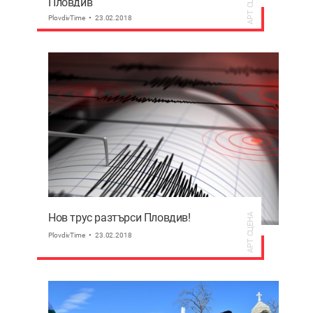
АРТ СЦЕНА
Пловдив
PlovdivTime
23.02.2018
Нов трус разтърси Пловдив!
АРТ СЦЕНА
PlovdivTime
23.02.2018