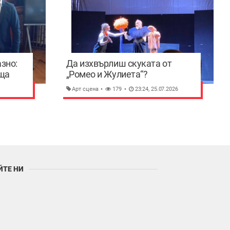
зно:
Да изхвърлиш скуката от
ща
„Ромео и Жулиета“?
за
Умноженият Шекспир завладя
Арт сцена
179
23:24, 25.07.2026
Пловдив преди да отпътува
към Единбург
ЙТЕ НИ