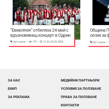
“Евмолпея“ отбеляза 24 май с
Община П
вдъхновяващ концерт в Одрин
сесия за 
на пловди
Арт сцена
175
12:33, 29.05.2026
Арт сцена
важни за
ЗА НАС
МЕДИЙНИ ПАРТНЬОРИ
ЕКИП
УСЛОВИЯ ЗА ПОЛЗВАНЕ
ЗА РЕКЛАМА
ПРАВА ЗА ПОЛЗВАНЕ
КОНТАКТИ