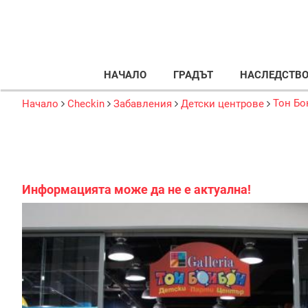
НАЧАЛО
ГРАДЪТ
НАСЛЕДСТВ
Тон Бо
Начало
Checkin
Забавления
Детски центрове
Информацията може да не е актуална!