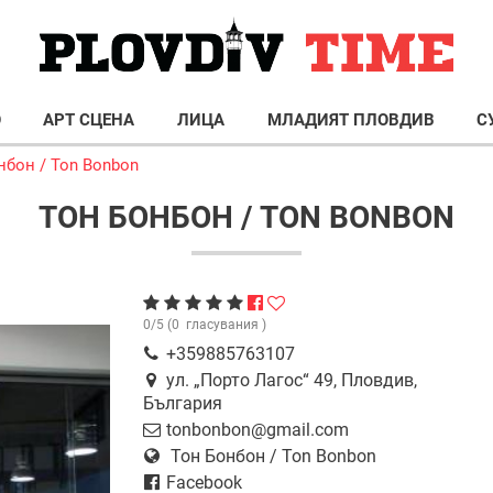
О
АРТ СЦЕНА
ЛИЦА
МЛАДИЯТ ПЛОВДИВ
С
нбон / Ton Bonbon
ТОН БОНБОН / TON BONBON
0
/
5
(
0
гласувания )
+359885763107
ул. „Порто Лагос“ 49, Пловдив,
България
tonbonbon@gmail.com
Тон Бонбон / Ton Bonbon
Facebook