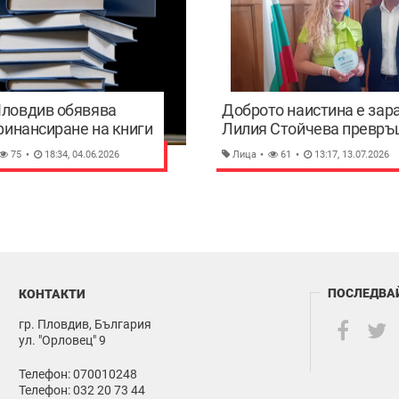
ловдив обявява
Доброто наистина е зара
финансиране на книги
Лилия Стойчева превръ
вски писатели и
съпричастността в урок 
75
18:34, 04.06.2026
Лица
61
13:17, 13.07.2026
 града издания
живота
ПОСЛЕДВА
КОНТАКТИ
гр. Пловдив, България
ул. "Орловец" 9
Телефон: 070010248
Телефон: 032 20 73 44