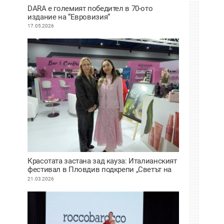
DARA е големият победител в 70-ото
издание на “Евровизия“
17.05.2026
Красотата застана зад кауза: Италианският
фестивал в Пловдив подкрепи „Светът на
Мария“ ВИДЕО
21.03.2026