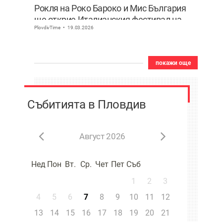
Рокля на Роко Бароко и Мис България
ще открие Италианския фестивал на
PlovdivTime
19.03.2026
красотата и прическата
покажи още
Събитията в Пловдив
Август 2026
Нед
Пон
Вт.
Ср.
Чет
Пет
Съб
1
2
3
4
5
6
7
8
9
10
11
12
13
14
15
16
17
18
19
20
21