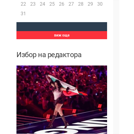
22
23
24
25
26
27
28
29
30
31
виж още
Избор на редактора