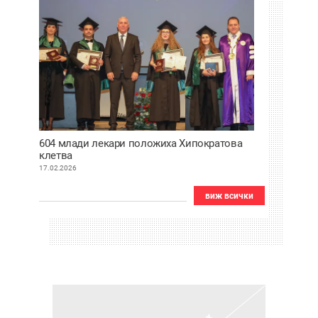
604 млади лекари положиха Хипократова
клетва
17.02.2026
виж всички