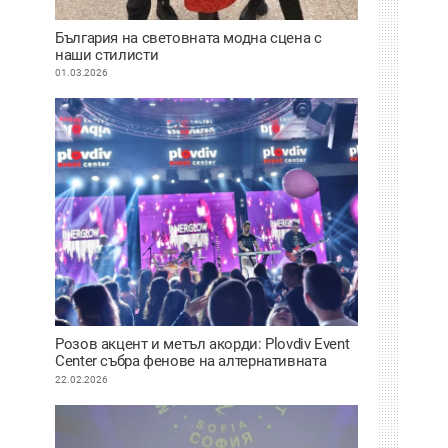
България на световната модна сцена с
наши стилисти
01.03.2026
Розов акцент и метъл акорди: Plovdiv Event
Center събра фенове на алтернативната
вълна от 2000-те
22.02.2026