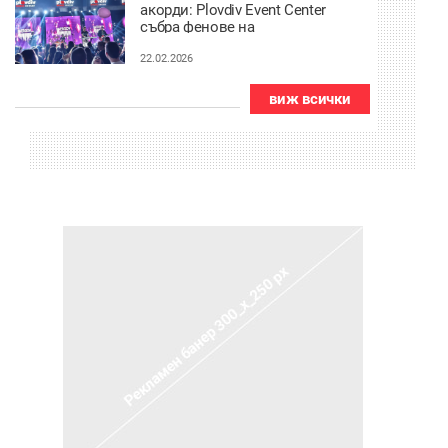
акорди: Plovdiv Event Center
събра фенове на
алтернативната вълна от
2000-те
22.02.2026
виж всички