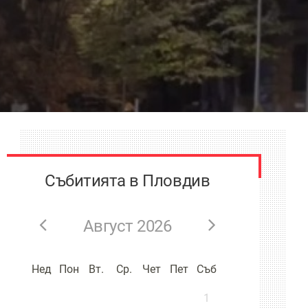
Събитията в Пловдив
Август 2026
Нед
Пон
Вт.
Ср.
Чет
Пет
Съб
1