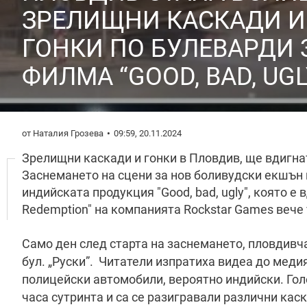
ЗРЕЛИЩНИ КАСКАДИ И
ГОНКИ ПО БУЛЕВАРДИ 
ФИЛМА “GOOD, BAD, UGL
от Наталия Грозева
09:59, 20.11.2024
Зрелищни каскади и гонки в Пловдив, ще вдигна
Заснемането на сцени за нов боливудски екшън 
индийската продукция "Good, bad, ugly", която 
Redemption" на компанията Rockstar Games вече
Само ден след старта на заснемането, пловдивч
бул. „Руски”. Читатели изпратиха видеа до медия
полицейски автомобили, вероятно индийски. Голе
часа сутринта и са се разигравали различни кас