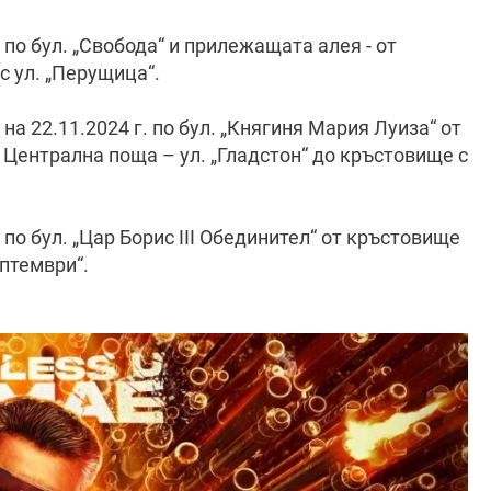
ч. по бул. „Свобода“ и прилежащата алея - от
с ул. „Перущица“.
. на 22.11.2024 г. по бул. „Княгиня Мария Луиза“ от
д Централна поща – ул. „Гладстон“ до кръстовище с
ч. по бул. „Цар Борис III Обединител“ от кръстовище
ептември“.