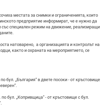
сочиха местата за снимки и ограниченията, които
инското предприятие информират, че е нужно да
и със специален режим на движение, реализиращи
даните.
оста натоварено, а организацията и контролът на
одци, както и охраната на мероприятието, се
ч. по бул. „България“ в двете посоки - от кръстовище
Северен“.
ч. по бул. „Копривщица“ - от кръстовище с бул.
.