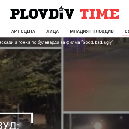
О
АРТ СЦЕНА
ЛИЦА
МЛАДИЯТ ПЛОВДИВ
С
кади и гонки по булеварди за филма “Good, bad, ugly“
ВУД: