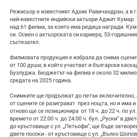
Режисьор е известният Адхик Равичандран, а в 
най-известните индийски актьори Аджит Кумар. 
над 61 филма, за които има редица награди. Кум
си. Освен с актьорската си кариера, 53-годишни
състезател.
Филмовата продукция е избрала да снима сценит
от 100 души, в който участват и български каск
Бузлуджа. Бюджетът на филма е около 32 милион
средата на 2025 година.
Снимките ще продължат до петък включително, 
от сцените се разиграват през нощта, но и има и
отново ще се позиционира от 18 ч. до 22 ч. по ул
времето от 22:00 ч. до 24:00 ч. бул. „Руски“ в две
до кръстовище с ул. „Петьофи“, ще бъде затворен, 
двете посоки - от кръстовище с ул. „Вълко Шопо