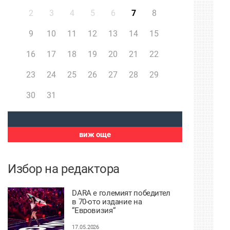
2
3
4
5
6
7
8
9
10
11
12
13
14
15
16
17
18
19
20
21
22
23
24
25
26
27
28
29
30
31
виж още
Избор на редактора
DARA е големият победител
в 70-ото издание на
“Евровизия“
17.05.2026