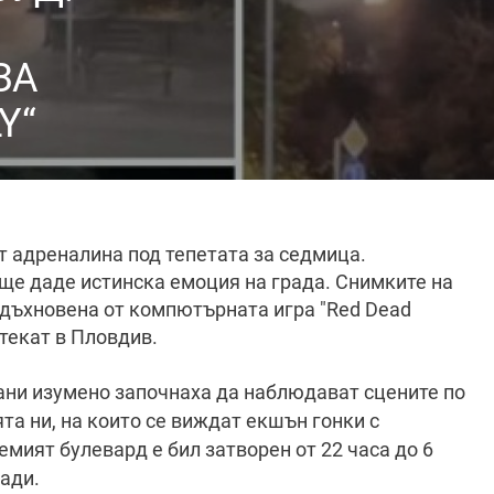
ЗА
Y“
т адреналина под тепетата за седмица.
ще даде истинска емоция на града. Снимките на
е вдъхновена от компютърната игра "Red Dead
 текат в Пловдив.
ани изумено започнаха да наблюдават сцените по
та ни, на които се виждат екшън гонки с
мият булевард е бил затворен от 22 часа до 6
кади.