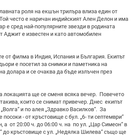
главната роля на екшън трилъра влиза един от
Той често е наричан индийският Ален Делон и има
ар е сред най-популярните звезди в родината
ят Аджит е известен и като автомобилен
е от филма в Индия, Испания и България. Екипът
адьори е посетил за снимки и паметника на
а долара и се очаква да бъде излъчен през
а локацията ще се сменя всяка вечер. Повечето
 такива, които се снимат привечер. Днес екипът
. „Волга“ и по алея „Здравко Василков“. За
те посоки - от кръстовище с бул. „6- ти септември“
а от 20:00 ч. до 06:00 ч. на по ул. „Цар Симеон“ в
в“ до кръстовище с ул. „Недялка Шилева“ също ще