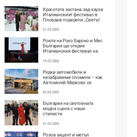
Красотата застана зад кауза:
Италианският фестивал в
Пловдив подкрепи „Светът
на Мария“ ВИДЕО
21.03.2026
Рокля на Роко Бароко и Мис
България ще открие
Италианския фестивал на
красотата и прическата
19.03.2026
Редки автомобили и
незабравими спомени – как
Автомузей Марково се
превърна в атракция за цяла
България
02.03.2026
България на световната
модна сцена с наши
стилисти
01.03.2026
Розов акцент и метъл