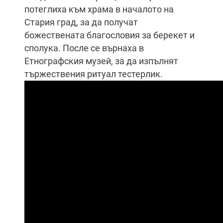
потеглиха към храма в началото на
Стария град, за да получат
божествената благословия за берекет и
сполука. После се върнаха в
Етнографския музей, за да изпълнят
тържествения ритуал тестерлик.