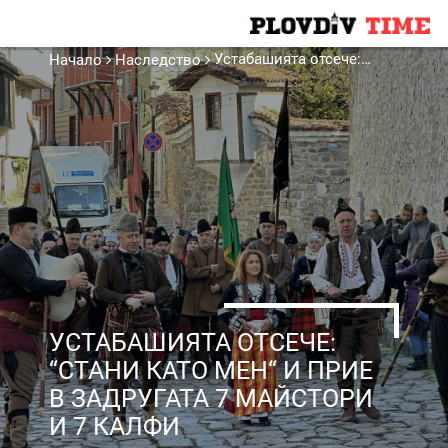
Устабашията отсече: “Стани като мен“ и прие в задругата 7 майстори и 7 калфи
Начало
Наследство
УСТАБАШИЯТА ОТСЕЧЕ:
“СТАНИ КАТО МЕН“ И ПРИЕ
В ЗАДРУГАТА 7 МАЙСТОРИ
И 7 КАЛФИ