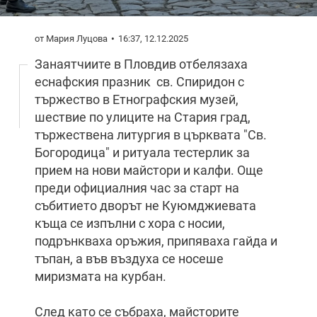
от Мария Луцова
16:37, 12.12.2025
Занаятчиите в Пловдив отбелязаха
еснафския празник св. Спиридон с
тържество в Етнографския музей,
шествие по улиците на Стария град,
тържествена литургия в църквата "Св.
Богородица" и ритуала тестерлик за
прием на нови майстори и калфи. Още
преди официалния час за старт на
събитието дворът не Куюмджиевата
къща се изпълни с хора с носии,
подрънкваха оръжия, припяваха гайда и
тъпан, а във въздуха се носеше
миризмата на курбан.
След като се събраха, майсторите