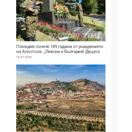
Пловдив почете 189 години от рождението
на Апостола: „Левски е България! Децата
нямат нужда от измислени герои, имат
18.07.2026
Него“