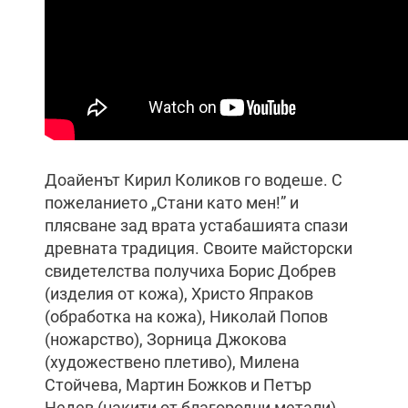
Доайенът Кирил Коликов го водеше. С
пожеланието „Стани като мен!” и
плясване зад врата устабашията спази
древната традиция. Своите майсторски
свидетелства получиха Борис Добрев
(изделия от кожа), Христо Япраков
(обработка на кожа), Николай Попов
(ножарство), Зорница Джокова
(художествено плетиво), Милена
Стойчева, Мартин Божков и Петър
Недев (накити от благородни метали).