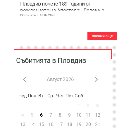
Пловдив почете 189 години от
рождението на Апостола: „Левски е
PlovdivTime
18.07.2026
България! Децата нямат нужда от
измислени герои, имат Него“
покажи още
Събитията в Пловдив
Август 2026
Нед
Пон
Вт.
Ср.
Чет
Пет
Съб
1
2
3
4
5
6
7
8
9
10
11
12
13
14
15
16
17
18
19
20
21