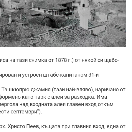
а на тази снимка от 1878 г.) от някой си щабс-
ирован и устроен штабс-капитаном 31-й
м Ташкюпрю джамия (тази най-вляво), наричано от
формено като парк с алеи за разходка. Има
ергола над входната алея главен вход откъм
сти септември").
рх. Христо Пеев, къщата при главния вход, една от