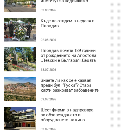
институт за недвижимо
културно наследство
03.08.2026
Къде да отидем в неделя в
Пловдив
02.08.2026
Пловдив почете 189 години
от рождението на Апостола:
„Левски е България! Децата
нямат нужда от измислени
герои, имат Него“
18.07.2026
Знаете ли как се е казвал
преди бул. “Руски“? Стари
карти разкриват забравените
имена на улиците в Пловдив
09.07.2026
Шест фирми в надпревара
за обзавеждането и
оборудването на кино
“Космос“
03.07.2026