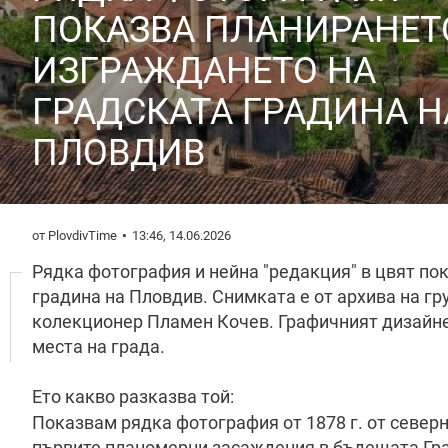
ПОКАЗВА ПЛАНИРАНЕТ
ИЗГРАЖДАНЕТО НА
ГРАДСКАТА ГРАДИНА Н
ПЛОВДИВ
от PlovdivTime
13:46, 14.06.2026
Рядка фотография и нейна "редакция" в цвят по
градина на Пловдив. Снимката е от архива на гр
колекционер Пламен Кочев. Графичният дизайн
места на града.
Ето какво разказва той:
Показвам рядка фотография от 1878 г. от северн
първите планомерни засаждения в бъдещата Гра