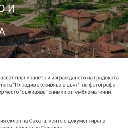
О И
А
казват планирането и изграждането на Градската
упата "Пловдивъ оживява в цвят" на фотографа -
ер често "съживява" снимки от емблематични
ия склон на Сахата, която е документирала
дска градина на Пловдив.