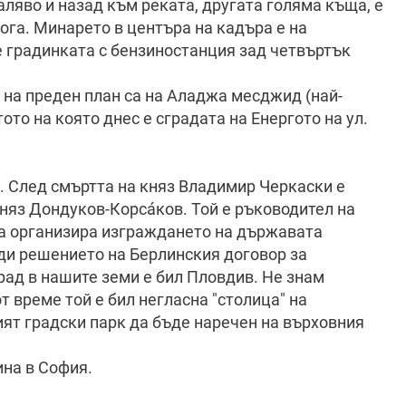
аляво и назад към реката, другата голяма къща, е
гога. Минарето в центъра на кадъра е на
 градинката с бензиностанция зад четвъртък
 на преден план са на Аладжа месджид (най-
ото на която днес е сградата на Енергото на ул.
е. След смъртта на княз Владимир Черкаски е
няз Дондуков-Корсáков. Той е ръководител на
да организира изграждането на държавата
ди решението на Берлинския договор за
рад в нашите земи е бил Пловдив. Не знам
т време той е бил негласна "столица" на
вият градски парк да бъде наречен на върховния
ина в София.