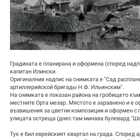
Градината е планирана и оформена (според надпис
капитан Илински.
Оригиналния надпис на снимката е "Сад расплан
артиллерийской бригады Н.Ф. Ильинским".
На снимката е показан района на гробището къ
местните Орта мезар. Мястото е заравнено и е о
възвишения за цветни композиции и оформен с п
улицата остреща (днес там минава булевард "Ше
Тук е бил еврейският квартал на града. Според а