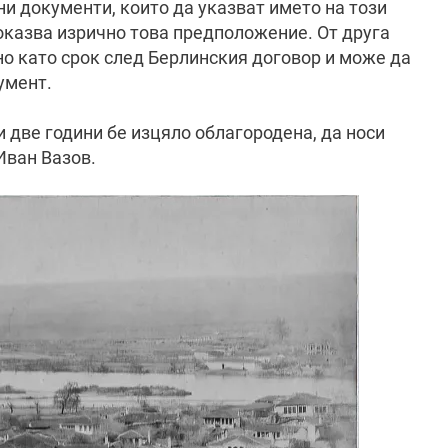
и документи, които да указват името на този
доказва изрично това предположение. От друга
но като срок след Берлинския договор и може да
умент.
и две години бе изцяло облагородена, да носи
Иван Вазов.