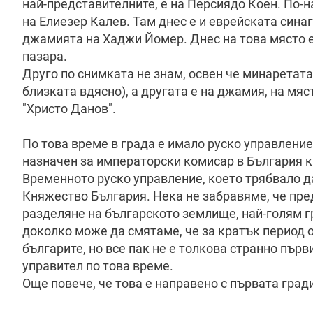
най-представителните, е на Персиядо Коен. По-н
на Елиезер Калев. Там днес е и еврейската сина
джамията на Хаджи Йомер. Днес на това място е
пазара.
Друго по снимката не знам, освен че минаретата
близката вдясно), а другата е на джамия, на мяст
"Христо Данов".
По това време в града е имало руско управлени
назначен за императорски комисар в България к
Временното руско управление, което трябвало 
Княжество България. Нека не забравяме, че пре
разделяне на българското землище, най-голям г
доколко може да смятаме, че за кратък период о
българите, но все пак не е толкова странно пър
управител по това време.
Още повече, че това е направено с първата град