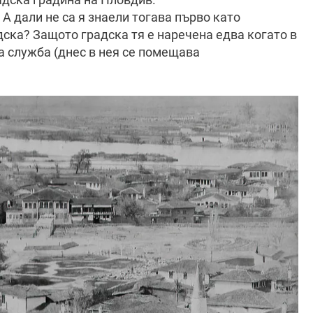
А дали не са я знаели тогава първо като
ска? Защото градска тя е наречена едва когато в
а служба (днес в нея се помещава