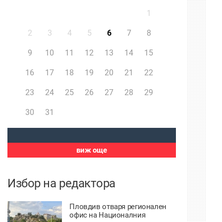
1
2
3
4
5
6
7
8
9
10
11
12
13
14
15
16
17
18
19
20
21
22
23
24
25
26
27
28
29
30
31
виж още
Избор на редактора
Пловдив отваря регионален
офис на Националния