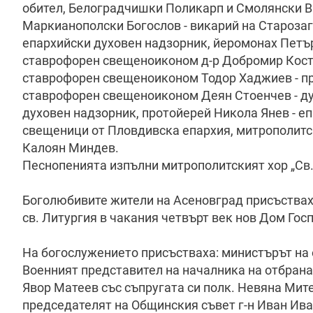
обител, Белоградчишки Поликарп и Смолянски В
Маркианополски Богослов - викарий на Староза
епархийски духовен надзорник, йеромонах Петър
ставрофорен свещеноиконом д-р Добромир Костов
ставрофорен свещеноиконом Тодор Хаджиев - пр
ставрофорен свещеноиконом Деян Стоенчев - ду
духовен надзорник, протойерей Никола Янев - е
свещеници от Пловдивска епархия, митрополитс
Калоян Миндев.
Песнопенията изпълни митрополитският хор „Св. 
Боголюбивите жители на Асеновград присъстваха
св. Литургия в чакания четвърт век нов Дом Гос
На богослужението присъстваха: министърът на о
Военният представител на началника на отбранат
Явор Матеев със съпругата си полк. Невяна Мите
председателят на Общинския съвет г-н Иван Ива