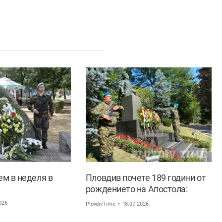
ем в неделя в
Пловдив почете 189 години от
рождението на Апостола:
„Левски е България! Децата
026
PlovdivTime
18.07.2026
нямат нужда от измислени