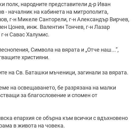
и полк, народните представители д-р Иван
в - началник на кабинета на митрополита,
нов, г-н Микеле Санторели, г-н Александър Вирчев,
ен Цонев, инж. Валентин Тончев, г-н Лазар
 г-н Савас Халумис.
песнопения, Символа на вярата и „Отче наш...”,
тващите християни.
те на Св. Баташки мъченици, загинали за вярата.
реме на освещаването, бе разрязана на малки
ъстващи за благословение и спомен от
вска епархия се обърна към всички с вдъхновено
храма в живота на човека.