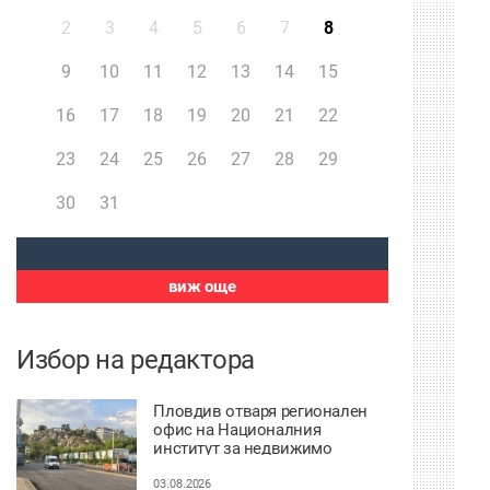
2
3
4
5
6
7
8
9
10
11
12
13
14
15
16
17
18
19
20
21
22
23
24
25
26
27
28
29
30
31
виж още
Избор на редактора
Пловдив отваря регионален
офис на Националния
институт за недвижимо
културно наследство
03.08.2026