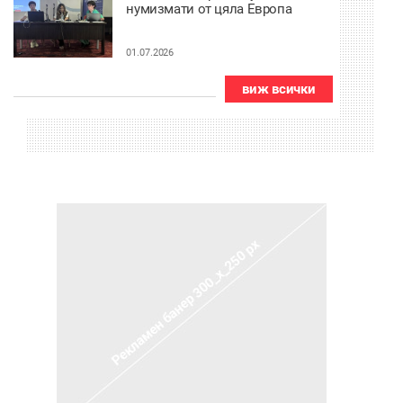
нумизмати от цяла Европа
01.07.2026
виж всички