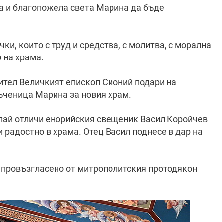
а и благопожела света Марина да бъде
и, които с труд и средства, с молитва, с морална
 на храма.
бител Величкият епископ Сионий подари на
ъченица Марина за новия храм.
ай отличи енорийския свещеник Васил Коройчев
 и радостно в храма. Отец Васил поднесе в дар на
 провъзгласено от митрополитския протодякон