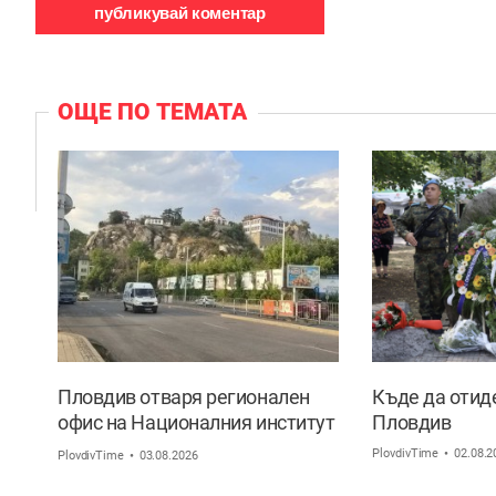
ОЩЕ ПО ТЕМАТА
Пловдив отваря регионален
Къде да отид
офис на Националния институт
Пловдив
за недвижимо културно
PlovdivTime
02.08.2
PlovdivTime
03.08.2026
наследство