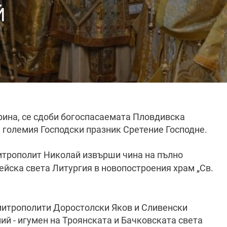
Й
рина, се сдоби богоспасаемата Пловдивска
а големия Господски празник Сретение Господне.
трополит Николай извърши чина на пълно
йска света Литургия в новопостроения храм „Св.
митрополити Доростолски Яков и Сливенски
й - игумен на Троянската и Бачковската света