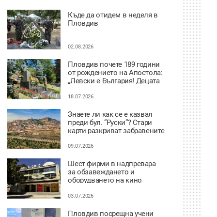
Къде да отидем в неделя в
Пловдив
02.08.2026
Пловдив почете 189 години
от рождението на Апостола:
„Левски е България! Децата
нямат нужда от измислени
герои, имат Него“
18.07.2026
Знаете ли как се е казвал
преди бул. “Руски“? Стари
карти разкриват забравените
имена на улиците в Пловдив
09.07.2026
Шест фирми в надпревара
за обзавеждането и
оборудването на кино
“Космос“
03.07.2026
Пловдив посрещна учени