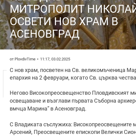
МИТРОПОЛИТ НИКОЛА
ОСВЕТИ НОВ ХРАМ В
АСЕНОВГРАД
от PlovdivTime
11:17, 03.02.2025
С нов храм, посветен на Св. великомъченица Ма
епархия на 2 февруари, когато Св. църква честв
Негово Високопреосвещенство Пловдивският ми
освещаване и възглави първата Съборна архиере
вмчца Марина” в Асеновград.
С Владиката съслужиха: Високопреосвещените 
Арсений, Преосвещените епископи Велички Сиони