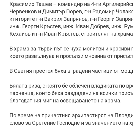
Красимир Ташев – командир на 4-ти Артилерийск
Червенков и Димитър Гюрев, г-н Радомир Чолако
ктиторите г-н Вакрил Запрянов, г-н Георги Запря
инж. Георги Кръстев, инж. Иван Добрев, инж. Рум
Кехайов и г-н Иван Кръстев, строителят на храма
В храма за първи път се чуха молитви и красиви 
което развълнува и просълзи мнозина от присъс
В Светия престол бяха вградени частици от мощи
Бялата риза, с която бе облечен владиката по в
парченца, които бяха раздадени на всички прис
благодатния миг на освещаването на храма.
По време на причастния архипастирят на Пловди
слово за Сретение Господне и за значението на 