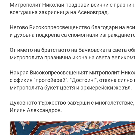
Митрополит Николай поздрави всички с празник
всегдашна закрилница на Асеновград.
Негово Високопреосвещенство благодари на всичк
и духовна подкрепа са спомогнали изграждането
От името на братството на Бачковската света о
митрополита празнична икона на света великом
Накрая Високопреосвещеният митрополит Никол
с офикия "протойерей". "Достоин!", отекна силно
митрополита букет цветя и архиерейски жезъл.
Духовното тържество завърши с многолетствие,
Илиян Александров.