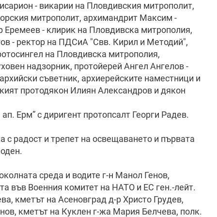
исарион - викарии на Пловдивския митрополит,
горския митрополит, архимандрит Максим -
 Еремеев - клирик на Пловдивска митрополия,
 - ректор на ПДСиА "Свв. Кирил и Методий",
отосингел на Пловдивска митрополия,
ховен надзорник, протойерей Ангел Ангелов -
пархийски съветник, архиерейските наместници и
кият протодякон Илиян Александров и дякон
ап. Ерм” с диригент протопсалт Георги Радев.
 с радост и трепет на освещаването и първата
поден.
колната среда и водите г-н Манол Генов,
а във Военния комитет на НАТО и ЕС ген.-лейт.
ва, кметът на Асеновград д-р Христо Грудев,
нов, кметът на Куклен г-жа Мария Белчева, полк.