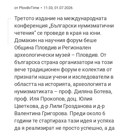
от PlovdivTime
11:33, 01.07.2026
Третото издание на международната
конференция „Български нумизматични
четения” се проведе в края на юни.
Домакин на научния форум беше
Община Пловдив и Регионален
археологически музей – Пловдив. От
българска страна организатори на този
вече традиционен форум е колектив от
признати наши учени и изследователи в
областта на историята, археологията и
нумизматиката – проф. Диляна Ботева,
проф. Иля Прокопов, доц. Юлия
Цветкова, д-р Лили Грозданова и д-р
Валентина Григорова. Преди около 6
години те стартираха тази идея и успяха
да я реализират не просто успешно, а да