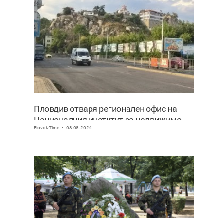
Пловдив отваря регионален офис на
Националния институт за недвижимо
PlovdivTime
03.08.2026
културно наследство