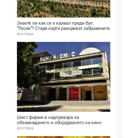
Знаете ли как се е казвал преди бул.
“Руски“? Стари карти разкриват забравените
имена на улиците в Пловдив
09.07.2026
Шест фирми в надпревара за
обзавеждането и оборудването на кино
“Космос“
03.07.2026