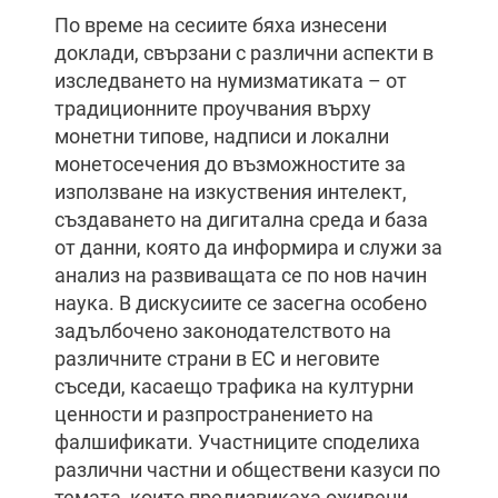
По време на сесиите бяха изнесени
доклади, свързани с различни аспекти в
изследването на нумизматиката – от
традиционните проучвания върху
монетни типове, надписи и локални
монетосечения до възможностите за
използване на изкуствения интелект,
създаването на дигитална среда и база
от данни, която да информира и служи за
анализ на развиващата се по нов начин
наука. В дискусиите се засегна особено
задълбочено законодателството на
различните страни в ЕС и неговите
съседи, касаещо трафика на културни
ценности и разпространението на
фалшификати. Участниците споделиха
различни частни и обществени казуси по
темата, които предизвикаха оживени