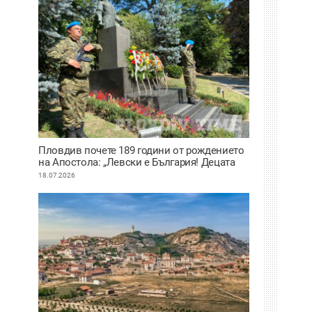
Пловдив почете 189 години от рождението
на Апостола: „Левски е България! Децата
нямат нужда от измислени герои, имат
18.07.2026
Него“