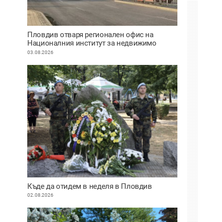
Пловдив отваря регионален офис на
Националния институт за недвижимо
културно наследство
03.08.2026
Къде да отидем в неделя в Пловдив
02.08.2026