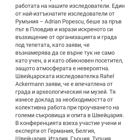
работата на нашите изследователи. Един
от най-изтъкнатите изследователи от
Румъния – Adrian Popescu, беше за пръв
път в Пловдив и изрази искреното си
възхищение от организацията и града
под тепетата, като заяви, че
възнамерява да се върне тук не само
като учен, а и като обикновен посетител,
защото атмосферата е невероятна.
Швейцарската изследователка Rahel
Ackermann заяви, че е впечатлена от
града и археологическия ни музей. Тя
изнесе доклад за необходимостта от
колективна работа при проучването на
големи съкровища и опита в Швейцария.
В конференцията взеха участие учени и
експерти от Германия, Белгия,
Швейцария, Италия, Гърция, Турция,