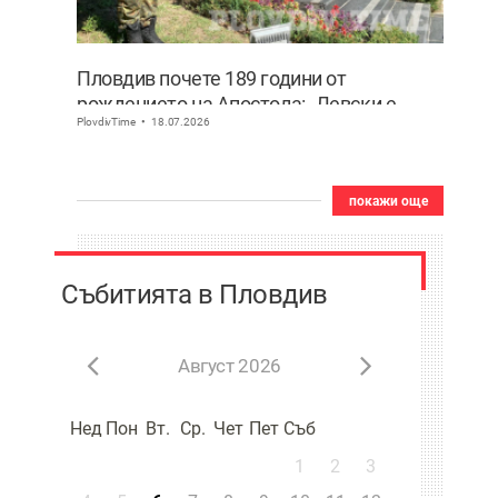
Пловдив почете 189 години от
рождението на Апостола: „Левски е
PlovdivTime
18.07.2026
България! Децата нямат нужда от
измислени герои, имат Него“
покажи още
Събитията в Пловдив
Август 2026
Нед
Пон
Вт.
Ср.
Чет
Пет
Съб
1
2
3