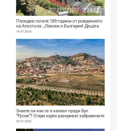
Пловдив почете 189 години от рождението
на Апостола: „Левски е България! Децата
нямат нужда от измислени герои, имат
18.07.2026
Него“
Знаете ли как се е казвал преди бул.
“Руски“? Стари карти разкриват забравените
имена на улиците в Пловдив
09.07.2026