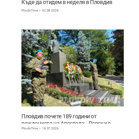
Къде да отидем в неделя в Пловдив
PlovdivTime
02.08.2026
Пловдив почете 189 години от
рождението на Апостола: „Левски е
PlovdivTime
18.07.2026
България! Децата нямат нужда от
измислени герои, имат Него“