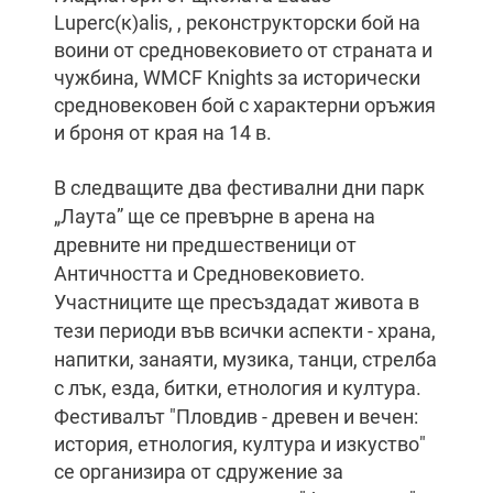
Luperc(к)alis, , реконструкторски бой на
воини от средновековието от страната и
чужбина, WMCF Knights за исторически
средновековен бой с характерни оръжия
и броня от края на 14 в.
В следващите два фестивални дни парк
„Лаута” ще се превърне в арена на
древните ни предшественици от
Античността и Средновековието.
Участниците ще пресъздадат живота в
тези периоди във всички аспекти - храна,
напитки, занаяти, музика, танци, стрелба
с лък, езда, битки, етнология и култура.
Фестивалът "Пловдив - древен и вечен:
история, етнология, култура и изкуство"
се организира от сдружение за