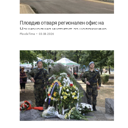
Пловдив отваря регионален офис на
Националния институт за недвижимо
PlovdivTime
03.08.2026
културно наследство