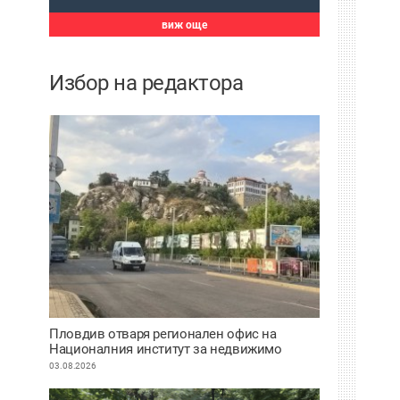
виж още
Избор на редактора
Пловдив отваря регионален офис на
Националния институт за недвижимо
културно наследство
03.08.2026