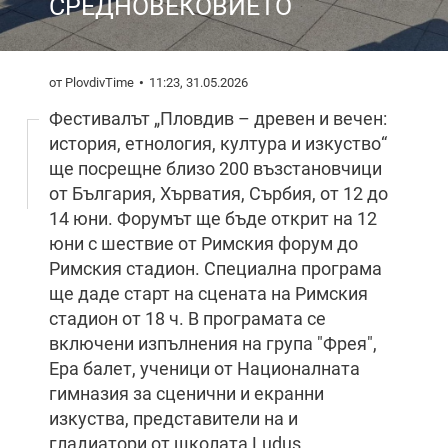
СРЕДНОВЕКОВИЕТО
от PlovdivTime
11:23, 31.05.2026
Фестивалът „Пловдив – древен и вечен:
история, етнология, култура и изкуство“
ще посрещне близо 200 възстановчици
от България, Хърватия, Сърбия, от 12 до
14 юни. Форумът ще бъде открит на 12
юни с шествие от Римския форум до
Римския стадион. Специална програма
ще даде старт на сцената на Римския
стадион от 18 ч. В програмата се
включени изпълнения на група "Фрея",
Ера балет, ученици от Националната
гимназия за сценични и екранни
изкуства, представители на и
гладиатори от щколaта Ludus