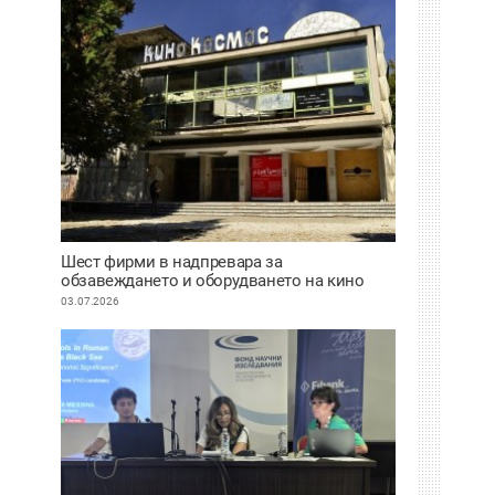
Шест фирми в надпревара за
обзавеждането и оборудването на кино
“Космос“
03.07.2026