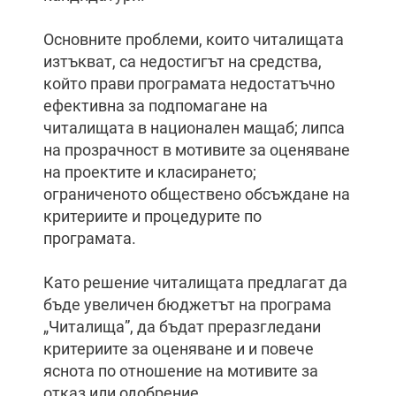
Основните проблеми, които читалищата
изтъкват, са недостигът на средства,
който прави програмата недостатъчно
ефективна за подпомагане на
читалищата в национален мащаб; липса
на прозрачност в мотивите за оценяване
на проектите и класирането;
ограниченото обществено обсъждане на
критериите и процедурите по
програмата.
Като решение читалищата предлагат да
бъде увеличен бюджетът на програма
„Читалища”, да бъдат преразгледани
критериите за оценяване и и повече
яснота по отношение на мотивите за
отказ или одобрение.