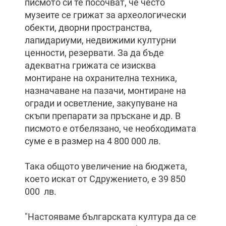
писмото си те посочват, че често
музеите се грижат за археологически
обекти, дворни пространства,
лапидариуми, недвижими културни
ценности, резервати. За да бъде
адекватна грижата се изисква
монтиране на охранителна техника,
назначаване на пазачи, монтиране на
огради и осветление, закупуване на
скъпи препарати за пръскане и др. В
писмото е отбелязано, че необходимата
суме е в размер на 4 800 000 лв.
Така общото увеличение на бюджета,
което искат от Сдружението, е 39 850
000 лв.
"Настояваме българската култура да се