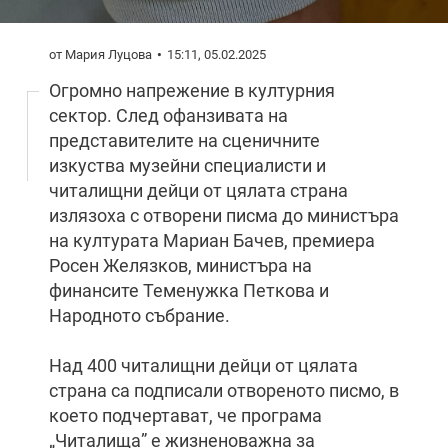
от Мария Луцова
15:11, 05.02.2025
Огромно напрежение в културния
сектор. След офанзивата на
представителите на сценичните
изкуства музейни специалисти и
читалищни дейци от цялата страна
излязоха с отворени писма до министъра
на културата Мариан Бачев, премиера
Росен Желязков, министъра на
финансите Теменужка Петкова и
Народното събрание.
Над 400 читалищни дейци от цялата
страна са подписали отвореното писмо, в
което подчертават, че програма
„Читалища” е жизненоважна за