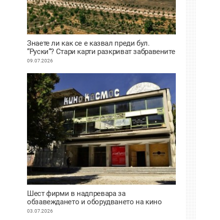
Знаете ли как се е казвал преди бул.
“Руски“? Стари карти разкриват забравените
имена на улиците в Пловдив
09.07.2026
Шест фирми в надпревара за
обзавеждането и оборудването на кино
“Космос“
03.07.2026