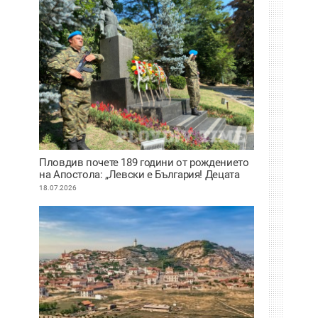
Пловдив почете 189 години от рождението
на Апостола: „Левски е България! Децата
нямат нужда от измислени герои, имат
18.07.2026
Него“