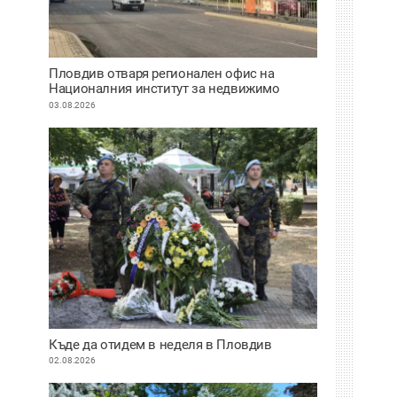
Пловдив отваря регионален офис на
Националния институт за недвижимо
културно наследство
03.08.2026
Къде да отидем в неделя в Пловдив
02.08.2026