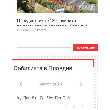
Пловдив почете 189 години от
рождението на Апостола: „Левски е
PlovdivTime
18.07.2026
България! Децата нямат нужда от
измислени герои, имат Него“
покажи още
Събитията в Пловдив
Август 2026
Нед
Пон
Вт.
Ср.
Чет
Пет
Съб
1
2
3