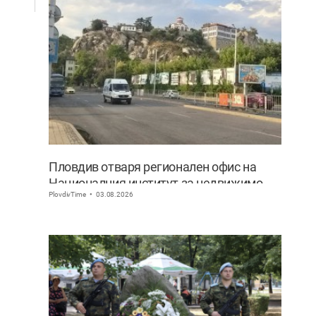
Пловдив отваря регионален офис на
Националния институт за недвижимо
PlovdivTime
03.08.2026
културно наследство