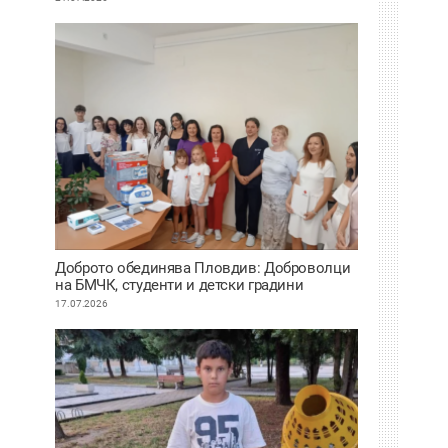
Доброто обединява Пловдив: Доброволци
на БМЧК, студенти и детски градини
осигуриха нова апаратура за детската
17.07.2026
клиника