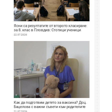
Ясни са резултатите от второто класиране
за 8. клас в Пловдив: Стотици ученици
сбъднаха мечтата си за по-предно желание
22.07.2026
Как да подготвим детето за ваксина? Доц.
Бацелова с важни съвети към родителите
ВИДЕО
21.07.2026