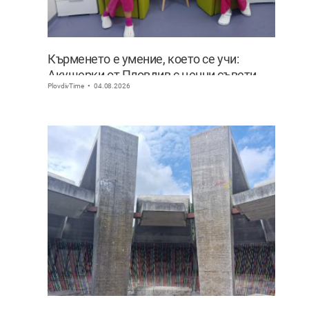
Кърменето е умение, което се учи:
Акушерки от Пловдив с ценни съвети
PlovdivTime
04.08.2026
към младите майки