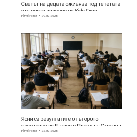
Светът на децата оживява под тепетата
с първото издание на Kids Expo
PlovdivTime
29.07.2026
Ясни са резултатите от второто
класиране за 8. клас в Пловдив: Стотици
PlovdivTime
22.07.2026
ученици сбъднаха мечтата си за по-