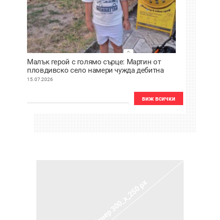
Малък герой с голямо сърце: Мартин от
пловдивско село намери чужда дебитна
карта и веднага я върна
15.07.2026
виж всички