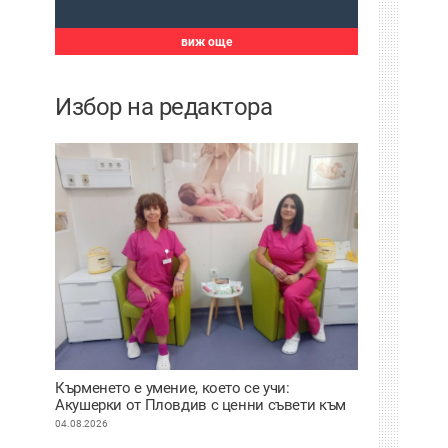
виж още
Избор на редактора
Кърменето е умение, което се учи:
Акушерки от Пловдив с ценни съвети към
младите майки
04.08.2026