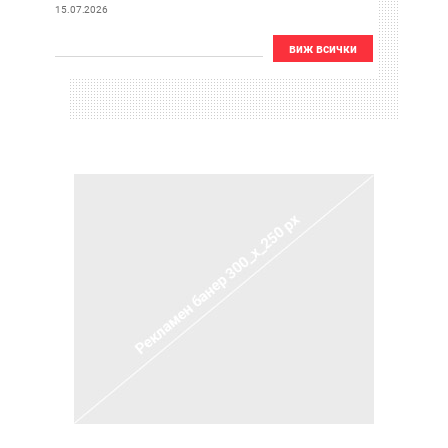
карта и веднага я върна
15.07.2026
виж всички