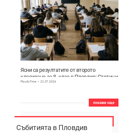
Ясни са резултатите от второто
класиране за 8. клас в Пловдив: Стотици
PlovdivTime
22.07.2026
ученици сбъднаха мечтата си за по-
предно желание
покажи още
Събитията в Пловдив