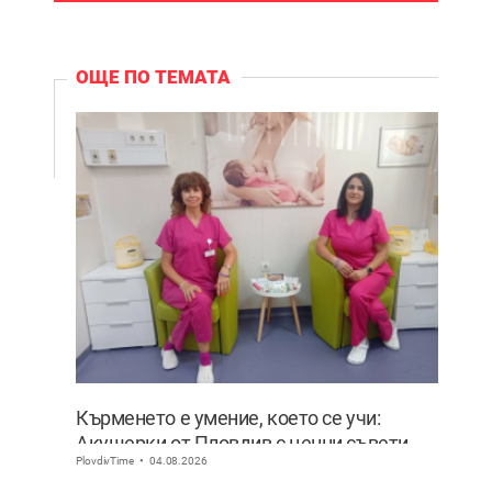
ОЩЕ ПО ТЕМАТА
Кърменето е умение, което се учи:
Акушерки от Пловдив с ценни съвети
PlovdivTime
04.08.2026
към младите майки