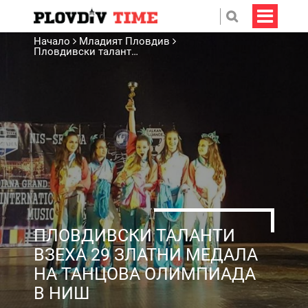
Начало
Младият Пловдив
Пловдивски таланти взеха 29 златни медала на Танцова олимпиада в Ниш
ПЛОВДИВСКИ ТАЛАНТИ
ВЗЕХА 29 ЗЛАТНИ МЕДАЛА
НА ТАНЦОВА ОЛИМПИАДА
В НИШ