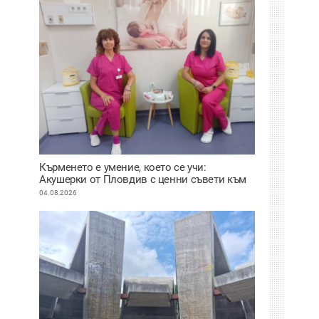
Кърменето е умение, което се учи:
Акушерки от Пловдив с ценни съвети към
младите майки
04.08.2026