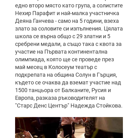
едно второ място като група, а солистите
Нехир Парафит и най-малка участничка
Деяна Ганчева - само на 5 години, взеха
злато за соловите си изпълнения. Цялата
школа се върна общо с 29 златни и 5
сребрени медали, а също така с квота за
участие на Първата континентална
олимпиада, която ще се проведе през
май месец в Колосеум театър с
подкрепата на община Солун в Гърция,
където се очаква да вземат участие над
1500 танцьора от Балканите, Русия и
Европа, разказа ръководителят на
"Старс Денс Център" Надежда Стойкова.