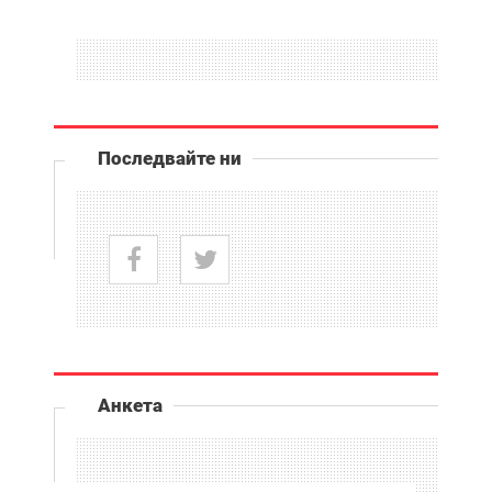
Последвайте ни
Анкета