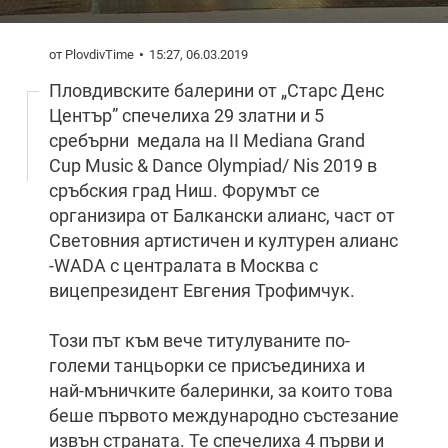
от PlovdivTime
15:27, 06.03.2019
Пловдивските балерини от „Старс Денс
Център” спечелиха 29 златни и 5
сребърни медала на II Mediana Grand
Cup Music & Dance Olympiad/ Nis 2019 в
сръбския град Ниш. Форумът се
организира от Балкански алианс, част от
Световния артистичен и културен алианс
-WADA с централата в Москва с
вицепрезидент Евгения Трофимчук.
Този път към вече титулуваните по-
големи танцьорки се присъединиха и
най-мъничките балеринки, за които това
беше първото международно състезание
извън страната. Те спечелиха 4 първи и