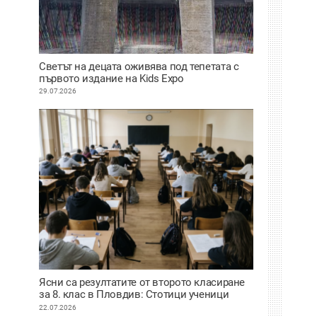
Светът на децата оживява под тепетата с
първото издание на Kids Expo
29.07.2026
Ясни са резултатите от второто класиране
за 8. клас в Пловдив: Стотици ученици
сбъднаха мечтата си за по-предно желание
22.07.2026