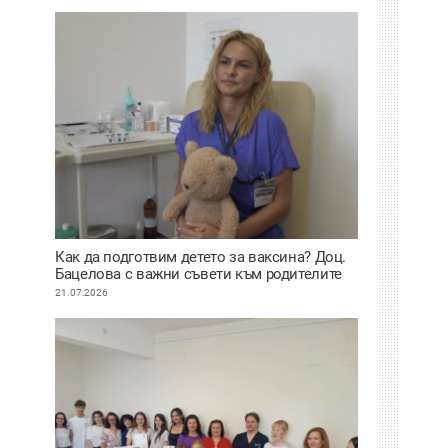
Как да подготвим детето за ваксина? Доц.
Бацелова с важни съвети към родителите
ВИДЕО
21.07.2026