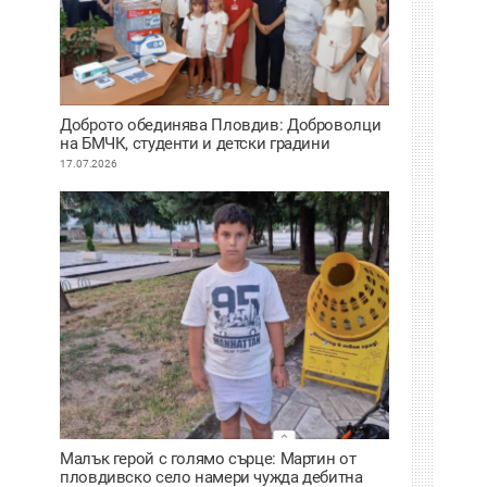
Доброто обединява Пловдив: Доброволци
на БМЧК, студенти и детски градини
осигуриха нова апаратура за детската
17.07.2026
клиника
Малък герой с голямо сърце: Мартин от
пловдивско село намери чужда дебитна