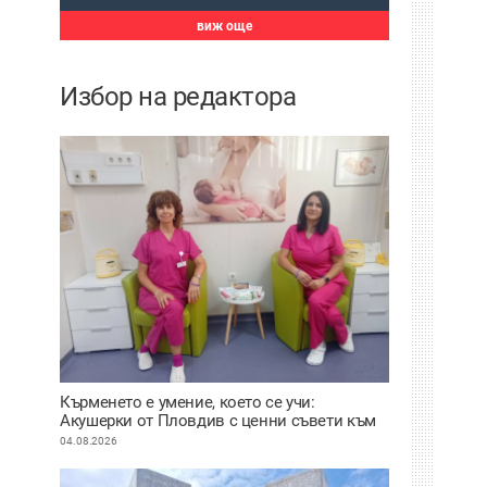
виж още
Избор на редактора
Кърменето е умение, което се учи:
Акушерки от Пловдив с ценни съвети към
младите майки
04.08.2026