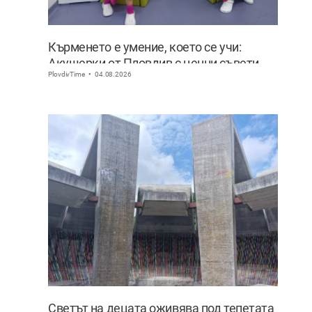
Кърменето е умение, което се учи:
Акушерки от Пловдив с ценни съвети
PlovdivTime
04.08.2026
към младите майки
Светът на децата оживява под тепетата