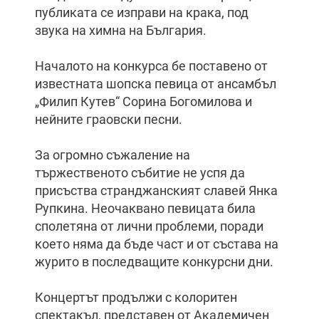
публиката се изправи на крака, под
звука на химна на България.
Началото на конкурса бе поставено от
известната шопска певица от ансамбъл
„Филип Кутев“ Сорина Богомилова и
нейните граовски песни.
За огромно съжаление на
тържественото събитие не успя да
присъства странджанският славей Янка
Рупкина. Неочаквано певицата била
сполетяна от лични проблеми, поради
което няма да бъде част и от състава на
журито в последващите конкурсни дни.
Концертът продължи с колоритен
спектакъл, представен от Академичен