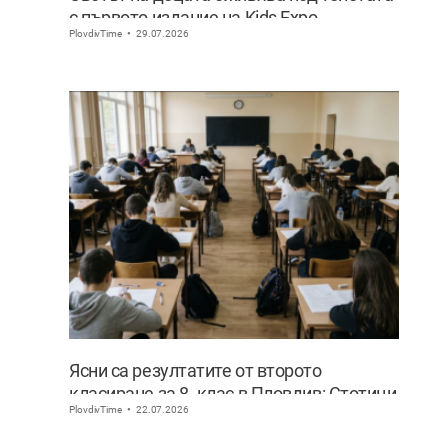
с първото издание на Kids Expo
PlovdivTime
29.07.2026
Ясни са резултатите от второто
класиране за 8. клас в Пловдив: Стотици
PlovdivTime
22.07.2026
ученици сбъднаха мечтата си за по-
предно желание