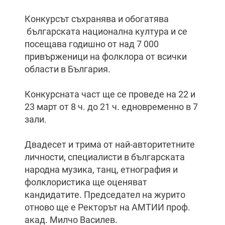
Конкурсът съхранява и обогатява
българската национална култура и се
посещава годишно от над 7 000
привърженици на фолклора от всички
области в България.
Конкурсната част ще се проведе на 22 и
23 март от 8 ч. до 21 ч. едновременно в 7
зали.
Двадесет и трима от най-авторитетните
личности, специалисти в българската
народна музика, танц, етнография и
фолклористика ще оценяват
кандидатите. Председател на журито
отново ще е Ректорът на АМТИИ проф.
акад. Милчо Василев.