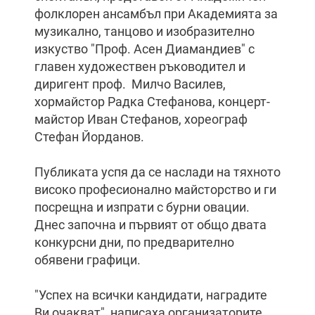
фолклорен ансамбъл при Академията за
музикално, танцово и изобразително
изкуство "Проф. Асен Диамандиев" с
главен художествен ръководител и
диригент проф. Милчо Василев,
хормайстор Радка Стефанова, концерт-
майстор Иван Стефанов, хореограф
Стефан Йорданов.
Публиката успя да се наслади на тяхното
високо професионално майсторство и ги
посрещна и изпрати с бурни овации.
Днес започна и първият от общо двата
конкурсни дни, по предварително
обявени графици.
"Успех на всички кандидати, наградите
Ви очакват", написаха организаторите.