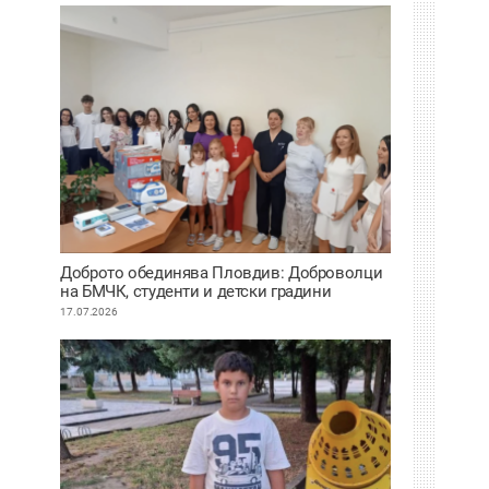
Доброто обединява Пловдив: Доброволци
на БМЧК, студенти и детски градини
осигуриха нова апаратура за детската
17.07.2026
клиника