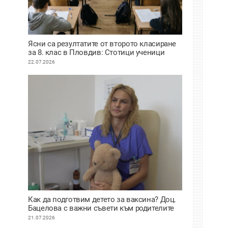
Ясни са резултатите от второто класиране
за 8. клас в Пловдив: Стотици ученици
сбъднаха мечтата си за по-предно желание
22.07.2026
Как да подготвим детето за ваксина? Доц.
Бацелова с важни съвети към родителите
ВИДЕО
21.07.2026