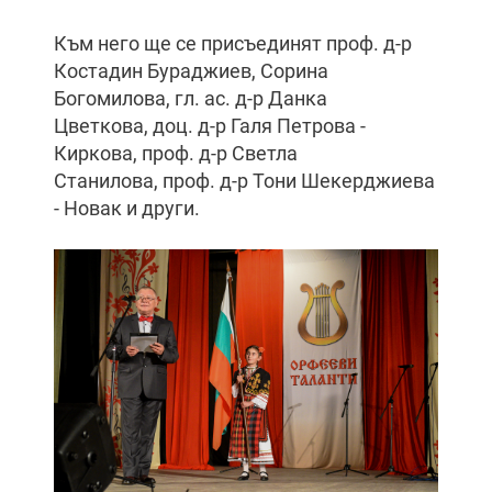
Към него ще се присъединят проф. д-р
Костадин Бураджиев, Сорина
Богомилова, гл. ас. д-р Данка
Цветкова, доц. д-р Галя Петрова -
Киркова, проф. д-р Светла
Станилова, проф. д-р Тони Шекерджиева
- Новак и други.