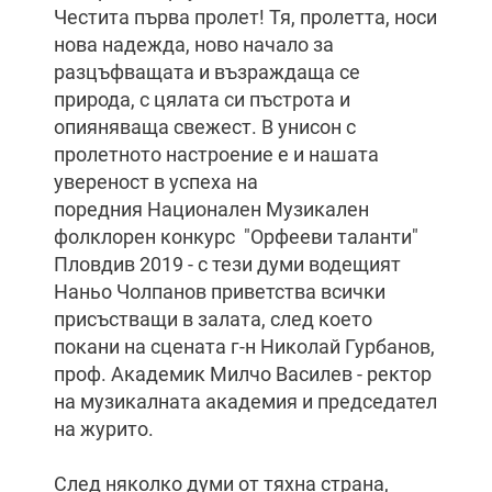
Честита първа пролет! Тя, пролетта, носи
нова надежда, ново начало за
разцъфващата и възраждаща се
природа, с цялата си пъстрота и
опияняваща свежест. В унисон с
пролетното настроение е и нашата
увереност в успеха на
поредния Национален Музикален
фолклорен конкурс "Орфееви таланти"
Пловдив 2019 - с тези думи водещият
Наньо Чолпанов приветства всички
присъстващи в залата, след което
покани на сцената г-н Николай Гурбанов,
проф. Академик Милчо Василев - ректор
на музикалната академия и председател
на журито.
След няколко думи от тяхна страна,