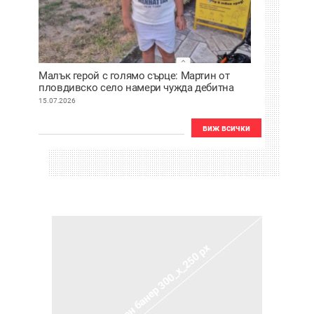
Малък герой с голямо сърце: Мартин от
пловдивско село намери чужда дебитна
карта и веднага я върна
15.07.2026
виж всички