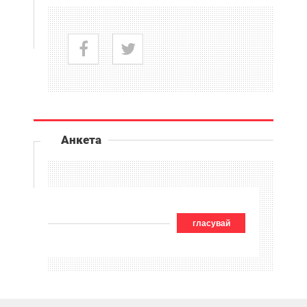
Анкета
гласувай