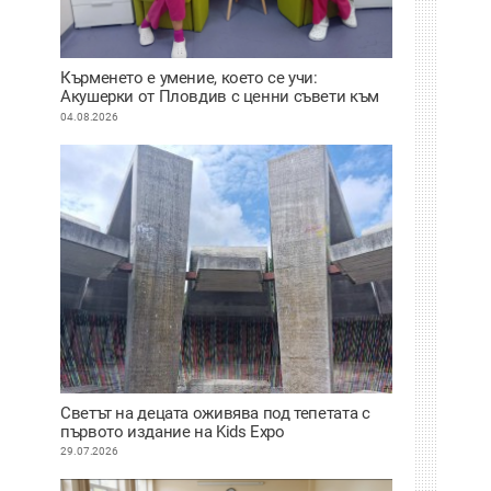
Кърменето е умение, което се учи:
Акушерки от Пловдив с ценни съвети към
младите майки
04.08.2026
Светът на децата оживява под тепетата с
първото издание на Kids Expo
29.07.2026