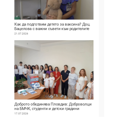
Как да подготвим детето за ваксина? Доц.
Бацелова с важни съвети към родителите
ВИДЕО
21.07.2026
Доброто обединява Пловдив: Доброволци
на БМЧК, студенти и детски градини
осигуриха нова апаратура за детската
17.07.2026