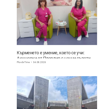
Кърменето е умение, което се учи:
Акушерки от Пловдив с ценни съвети
PlovdivTime
04.08.2026
към младите майки