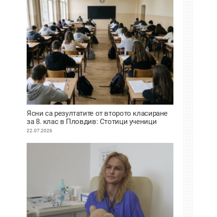
Ясни са резултатите от второто класиране
за 8. клас в Пловдив: Стотици ученици
сбъднаха мечтата си за по-предно желание
22.07.2026