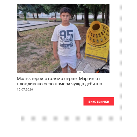
клиника
Малък герой с голямо сърце: Мартин от
пловдивско село намери чужда дебитна
карта и веднага я върна
15.07.2026
виж всички