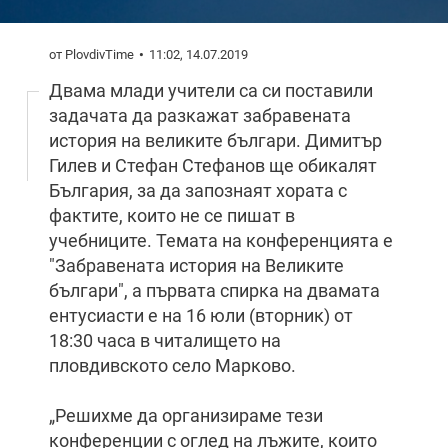
от PlovdivTime
11:02, 14.07.2019
Двама млади учители са си поставили
задачата да разкажат забравената
история на великите българи. Димитър
Гилев и Стефан Стефанов ще обикалят
България, за да запознаят хората с
фактите, които не се пишат в
учебниците. Темата на конференцията е
"Забравената история на Великите
българи", а първата спирка на двамата
ентусиасти е на 16 юли (вторник) от
18:30 часа в читалището на
пловдивското село Марково.
„Решихме да организираме тези
конференции с оглед на лъжите, които