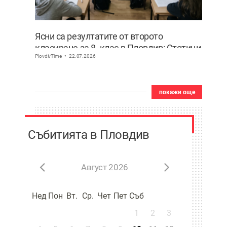
Ясни са резултатите от второто
класиране за 8. клас в Пловдив: Стотици
PlovdivTime
22.07.2026
ученици сбъднаха мечтата си за по-
предно желание
покажи още
Събитията в Пловдив
Август 2026
Нед
Пон
Вт.
Ср.
Чет
Пет
Съб
1
2
3