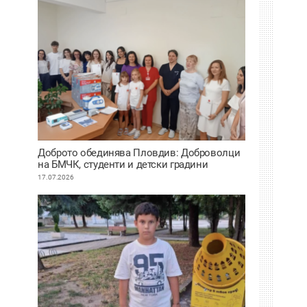
Доброто обединява Пловдив: Доброволци
на БМЧК, студенти и детски градини
осигуриха нова апаратура за детската
17.07.2026
клиника