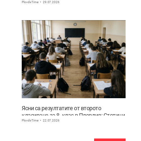
PlovdivTime
29.07.2026
Ясни са резултатите от второто
класиране за 8. клас в Пловдив: Стотици
PlovdivTime
22.07.2026
ученици сбъднаха мечтата си за по-
предно желание