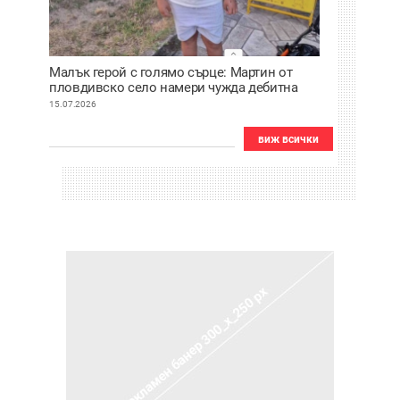
Малък герой с голямо сърце: Мартин от
пловдивско село намери чужда дебитна
карта и веднага я върна
15.07.2026
виж всички