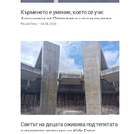
Кърменето е умение, което се учи:
Акушерки от Пловдив с ценни съвети
PlovdivTime
04.08.2026
към младите майки
Светът на децата оживява под тепетата
с първото издание на Kids Expo