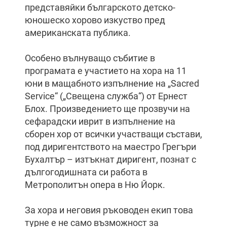
представяйки българското детско-
юношеско хорово изкуство пред
американската публика.
Особено вълнуващо събитие в
програмата е участието на хора на 11
юни в мащабното изпълнение на „Sacred
Service“ („Свещена служба“) от Ернест
Блох. Произведението ще прозвучи на
сефарадски иврит в изпълнение на
сборен хор от всички участващи състави,
под диригентството на маестро Грегъри
Бухалтър – изтъкнат диригент, познат с
дългогодишната си работа в
Метрополитън опера в Ню Йорк.
За хора и неговия ръководен екип това
турне е не само възможност за