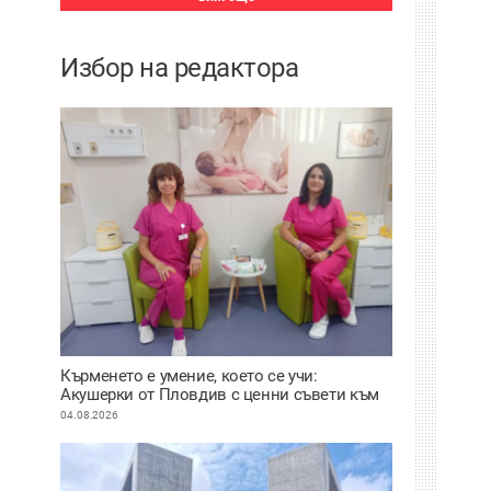
Избор на редактора
Кърменето е умение, което се учи:
Акушерки от Пловдив с ценни съвети към
младите майки
04.08.2026