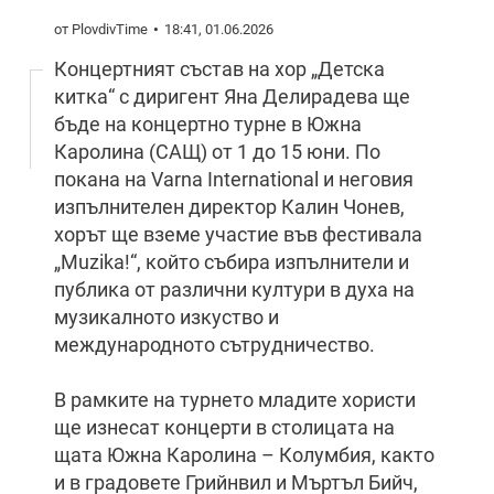
от PlovdivTime
18:41, 01.06.2026
Концертният състав на хор „Детска
китка“ с диригент Яна Делирадева ще
бъде на концертно турне в Южна
Каролина (САЩ) от 1 до 15 юни. По
покана на Varna International и неговия
изпълнителен директор Калин Чонев,
хорът ще вземе участие във фестивала
„Muzika!“, който събира изпълнители и
публика от различни култури в духа на
музикалното изкуство и
международното сътрудничество.
В рамките на турнето младите хористи
ще изнесат концерти в столицата на
щата Южна Каролина – Колумбия, както
и в градовете Грийнвил и Мъртъл Бийч,