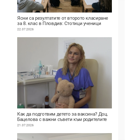
Ясни са резултатите от второто класиране
за 8. клас в Пловдив: Стотици ученици
сбъднаха мечтата си за по-предно желание
22.07.2026
Как да подготвим детето за ваксина? Доц.
Бацелова с важни съвети към родителите
ВИДЕО
21.07.2026