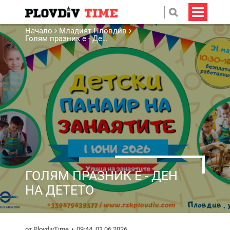
Начало
Младият Пловдив
Голям празник е - Ден на детето
ГОЛЯМ ПРАЗНИК Е - ДЕН
НА ДЕТЕТО
от PlovdivTime
09:44, 01.06.2026