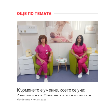
ОЩЕ ПО ТЕМАТА
Кърменето е умение, което се учи:
Акушерки от Пловдив с ценни съвети
PlovdivTime
04.08.2026
към младите майки