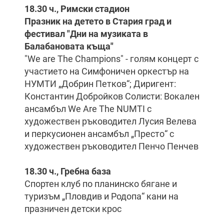
18.30 ч., Римски стадион
Празник на детето в Стария град и
фестивал "Дни на музиката в
Балабановата къща"
"We are The Champions" - голям концерт с
участието на Симфоничен оркестър на
НУМТИ „Добрин Петков“; Диригент:
Константин Добройков Солисти: Вокален
ансамбъл We Are The NUMTI с
художествен ръководител Лусия Велева
и перкусионен ансамбъл „Престо“ с
художествен ръководител Пенчо Пенчев
18.30 ч., Гребна база
Спортен клуб по планинско бягане и
туризъм „Пловдив и Родопа“ кани на
празничен детски крос