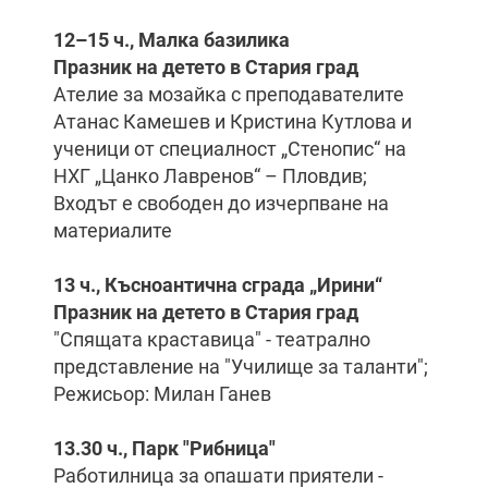
12–15 ч., Малка базилика
Празник на детето в Стария град
Ателие за мозайка с преподавателите
Атанас Камешев и Кристина Кутлова и
ученици от специалност „Стенопис“ на
НХГ „Цанко Лавренов“ – Пловдив;
Входът е свободен до изчерпване на
материалите
13 ч., Късноантична сграда „Ирини“
Празник на детето в Стария град
"Спящата краставица" - театрално
представление на "Училище за таланти";
Режисьор: Милан Ганев
13.30 ч., Парк "Рибница"
Работилница за опашати приятели -