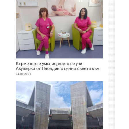
Кърменето е умение, което се учи:
Акушерки от Пловдив с ценни съвети към
младите майки
04.08.2026