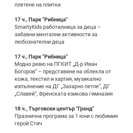
плетене на плитки
17 ч., Парк "Рибница"
SmartyKids работилница за деца –
забавни ментални активности за
любознателни деца
17 ч., Парк "Рибница"
Модно ревю на ПГКИТ „Д-р Иван
Богоров“ – представяне на облекла от
кожа, текстил и хартия, музикално
изпълнение на ДГ „Захарно петле“, ДГ
„Славей“, Френската езикова гимназия
18 ч., Търговски център "Гранд"
Празнична програма за 1 юни с любимия
герой Стич