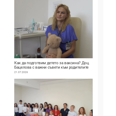
Как да подготвим детето за ваксина? Доц.
Бацелова с важни съвети към родителите
ВИДЕО
21.07.2026