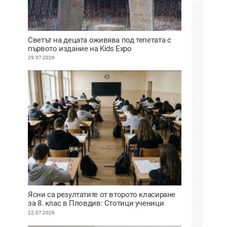
Светът на децата оживява под тепетата с
първото издание на Kids Expo
29.07.2026
Ясни са резултатите от второто класиране
за 8. клас в Пловдив: Стотици ученици
сбъднаха мечтата си за по-предно желание
22.07.2026