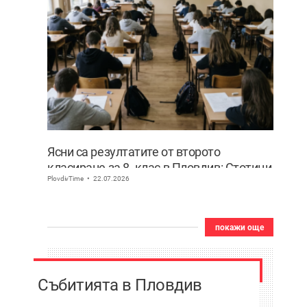
Ясни са резултатите от второто
класиране за 8. клас в Пловдив: Стотици
PlovdivTime
22.07.2026
ученици сбъднаха мечтата си за по-
предно желание
покажи още
Събитията в Пловдив