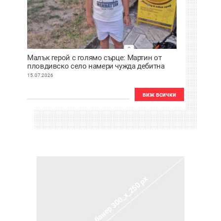
Малък герой с голямо сърце: Мартин от
пловдивско село намери чужда дебитна
карта и веднага я върна
15.07.2026
виж всички