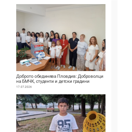
Доброто обединява Пловдив: Доброволци
на БМЧК, студенти и детски градини
осигуриха нова апаратура за детската
17.07.2026
клиника