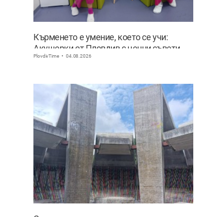
Кърменето е умение, което се учи:
Акушерки от Пловдив с ценни съвети
PlovdivTime
04.08.2026
към младите майки