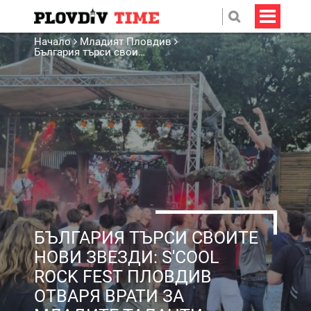
Начало
Младият Пловдив
България търси своите нови звезди: S'cool Rock Fest Пловдив отваря врати за младите таланти
БЪЛГАРИЯ ТЪРСИ СВОИТЕ
НОВИ ЗВЕЗДИ: S'COOL
ROCK FEST ПЛОВДИВ
ОТВАРЯ ВРАТИ ЗА