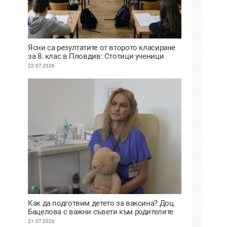
Ясни са резултатите от второто класиране
за 8. клас в Пловдив: Стотици ученици
сбъднаха мечтата си за по-предно желание
22.07.2026
Как да подготвим детето за ваксина? Доц.
Бацелова с важни съвети към родителите
ВИДЕО
21.07.2026