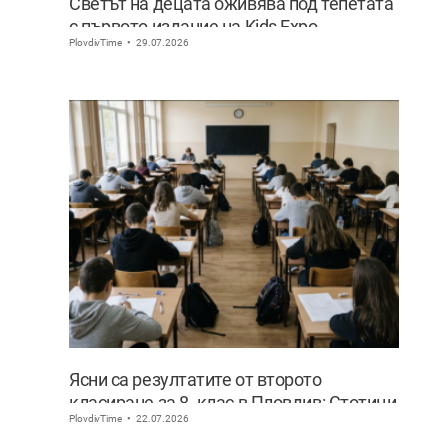
Светът на децата оживява под тепетата
с първото издание на Kids Expo
PlovdivTime
29.07.2026
Ясни са резултатите от второто
класиране за 8. клас в Пловдив: Стотици
PlovdivTime
22.07.2026
ученици сбъднаха мечтата си за по-