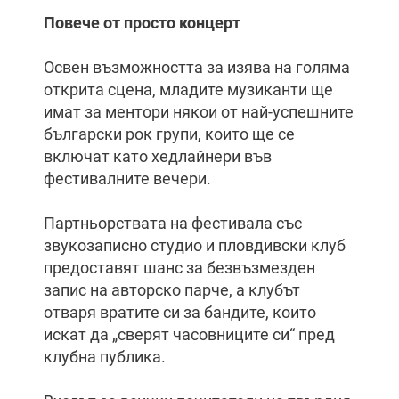
Повече от просто концерт
Освен възможността за изява на голяма
открита сцена, младите музиканти ще
имат за ментори някои от най-успешните
български рок групи, които ще се
включат като хедлайнери във
фестивалните вечери.
Партньорствата на фестивала със
звукозаписно студио и пловдивски клуб
предоставят шанс за безвъзмезден
запис на авторско парче, а клубът
отваря вратите си за бандите, които
искат да „сверят часовниците си“ пред
клубна публика.