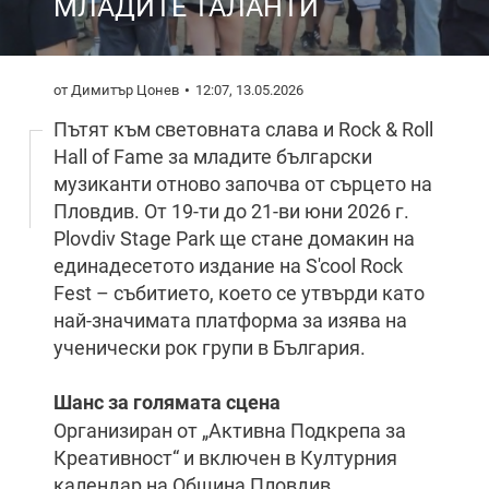
МЛАДИТЕ ТАЛАНТИ
от Димитър Цонев
12:07, 13.05.2026
Пътят към световната слава и Rock & Roll
Hall of Fame за младите български
музиканти отново започва от сърцето на
Пловдив. От 19-ти до 21-ви юни 2026 г.
Plovdiv Stage Park ще стане домакин на
единадесетото издание на S'cool Rock
Fest – събитието, което се утвърди като
най-значимата платформа за изява на
ученически рок групи в България.
Шанс за голямата сцена
Организиран от „Активна Подкрепа за
Креативност“ и включен в Културния
календар на Община Пловдив,