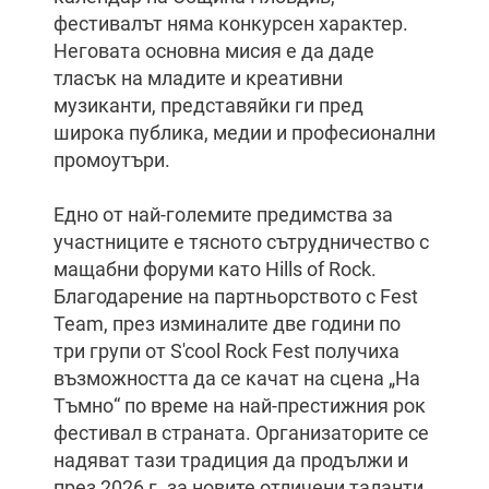
фестивалът няма конкурсен характер.
Неговата основна мисия е да даде
тласък на младите и креативни
музиканти, представяйки ги пред
широка публика, медии и професионални
промоутъри.
Едно от най-големите предимства за
участниците е тясното сътрудничество с
мащабни форуми като Hills of Rock.
Благодарение на партньорството с Fest
Team, през изминалите две години по
три групи от S'cool Rock Fest получиха
възможността да се качат на сцена „На
Тъмно“ по време на най-престижния рок
фестивал в страната. Организаторите се
надяват тази традиция да продължи и
през 2026 г. за новите отличени таланти.