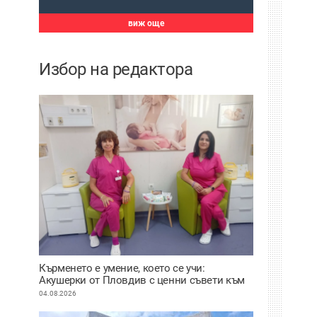
виж още
Избор на редактора
Кърменето е умение, което се учи:
Акушерки от Пловдив с ценни съвети към
младите майки
04.08.2026