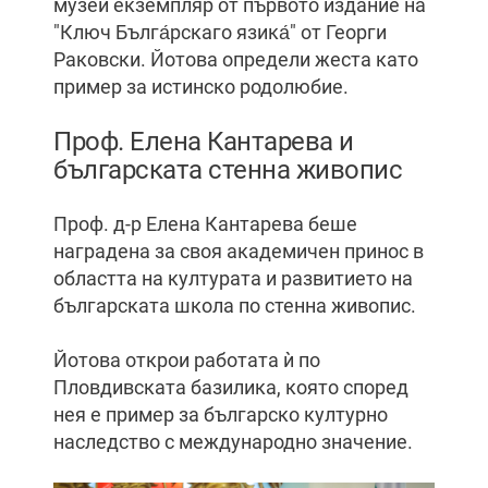
музей екземпляр от първото издание на
"Ключ Бълга́рскаго язика́" от Георги
Раковски. Йотова определи жеста като
пример за истинско родолюбие.
Проф. Елена Кантарева и
българската стенна живопис
Проф. д-р Елена Кантарева беше
наградена за своя академичен принос в
областта на културата и развитието на
българската школа по стенна живопис.
Йотова открои работата ѝ по
Пловдивската базилика, която според
нея е пример за българско културно
наследство с международно значение.