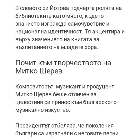
В словото си Йотова подчерта ролята на
библиотеките като място, където
знанието изгражда самочувствие и
национална идентичност. Тя акцентира и
върху значението на книгата за
възпитанието на младите хора.
Почит към творчеството на
Митко Щерев
Композиторът, музикант и продуцент
Митко Щерев беше отличен за
цялостния си принос към българското
музикално изкуство.
Президентът отбеляза, че поколения
българи са израснали с неговите песни,