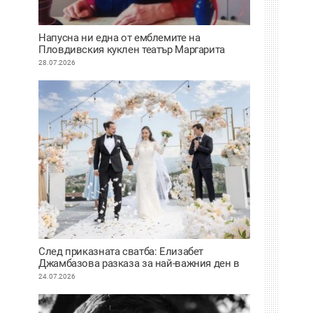
Напусна ни една от емблемите на
Пловдивския куклен театър Маргарита
Апостолова
28.07.2026
След приказната сватба: Елизабет
Джамбазова разказа за най-важния ден в
живота си
24.07.2026