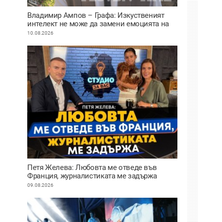
Владимир Ампов – Графа: Изкуственият
интелект не може да замени емоцията на
живо
10.08.2026
Петя Желева: Любовта ме отведе във
Франция, журналистиката ме задържа
ВИДЕО
09.08.2026