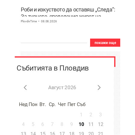
Роби и изкуството да оставяш „Следа“:
За турнето, споделения живот на
PlovdivTime
08.08.2026
сцената и искуствения интелект
покажи още
Събитията в Пловдив
Август 2026
Нед
Пон
Вт.
Ср.
Чет
Пет
Съб
1
2
3
4
5
6
7
8
9
10
11
12
13
14
15
16
17
18
19
20
21