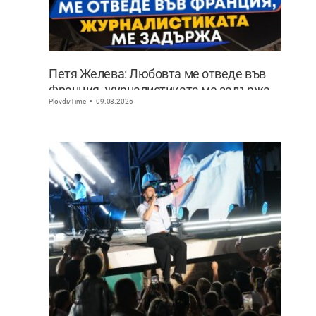
Петя Желева: Любовта ме отведе във
Франция, журналистиката ме задържа
PlovdivTime
09.08.2026
ВИДЕО