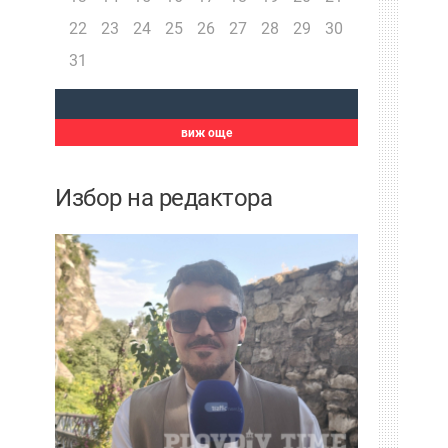
22
23
24
25
26
27
28
29
30
31
виж още
Избор на редактора