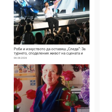
Роби и изкуството да оставяш „Следа“: За
турнето, споделения живот на сцената и
искуствения интелект
08.08.2026