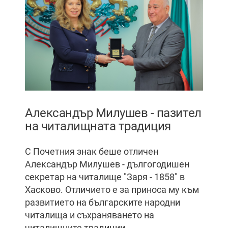
Александър Милушев - пазител
на читалищната традиция
С Почетния знак беше отличен
Александър Милушев - дългогодишен
секретар на читалище "Заря - 1858" в
Хасково. Отличието е за приноса му към
развитието на българските народни
читалища и съхраняването на
читалищните традиции.