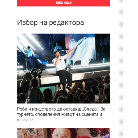
виж още
Избор на редактора
Роби и изкуството да оставяш „Следа“: За
турнето, споделения живот на сцената и
искуствения интелект
08.08.2026