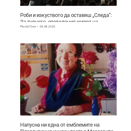
Роби и изкуството да оставяш „Следа“:
За турнето, споделения живот на
PlovdivTime
08.08.2026
сцената и искуствения интелект
Напусна ни една от емблемите на