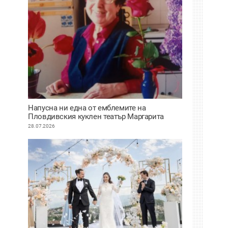
Напусна ни една от емблемите на
Пловдивския куклен театър Маргарита
Апостолова
28.07.2026