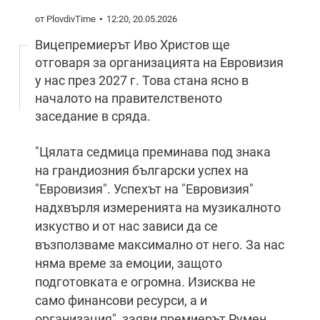
от PlovdivTime
12:20, 20.05.2026
Вицепремиерът Иво Христов ще
отговаря за организацията на Евровизия
у нас през 2027 г. Това стана ясно в
началото на правителственото
заседание в сряда.
"Цялата седмица преминава под знака
на грандиозния български успех на
"Евровизия". Успехът на "Евровизия"
надхвърля измеренията на музикалното
изкуство и от нас зависи да се
възползваме максимално от него. За нас
няма време за емоции, защото
подготовката е огромна. Изисква не
само финансови ресурси, а и
организация", заяви премиерът Румен