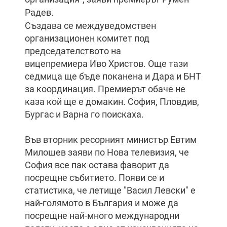
Радев.
Създава се междуведомствен
организационен комитет под
председателството на
вицепремиера Иво Христов. Още тази
седмица ще бъде поканена и Дара и БНТ
за координация. Премиерът обаче не
каза кой ще е домакин. София, Пловдив,
Бургас и Варна го поискаха.
Във вторник ресорният министър Евтим
Милошев заяви по Нова телевизия, че
София все пак остава фаворит да
посрещне събитието. Появи се и
статистика, че летище "Васил Левски" е
най-голямото в България и може да
посрещне най-много международни