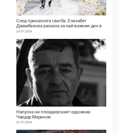
След приказната сватба: Елизабет
Джамбазова разказа за най-важния ден в
живота си
24.07.2026
Напусна ни пловдивският художник
Чавдар Маринов
22.07.2026