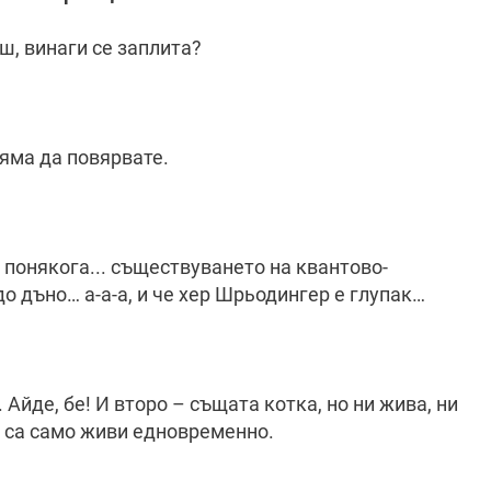
еш, винаги се заплита?
няма да повярвате.
понякога... съществуването на квантово-
о дъно… а-а-а, и че хер Шрьодингер е глупак…
 Айде, бе! И второ – същата котка, но ни жива, ни
и са само живи едновременно.