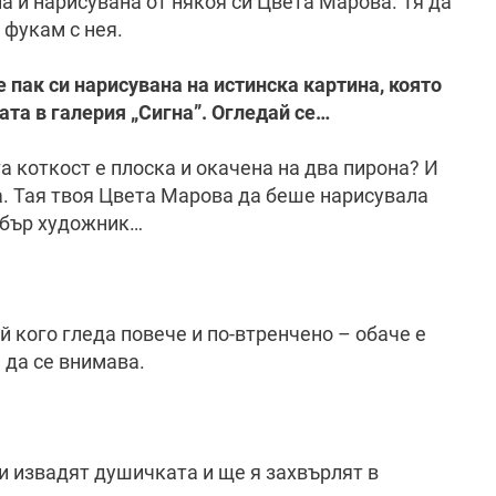
на и нарисувана от някоя си Цвета Марова. Тя да
е фукам с нея.
 пак си нарисувана на истинска картина, която
ната в галерия „Сигна”. Огледай се…
а коткост е плоска и окачена на два пирона? И
а. Тая твоя Цвета Марова да беше нарисувала
обър художник…
ой кого гледа повече и по-втренчено – обаче е
а да се внимава.
ти извадят душичката и ще я захвърлят в