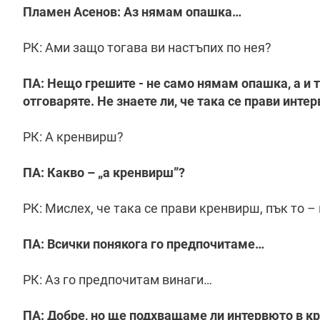
Пламен Асенов: Аз нямам опашка…
РК: Ами защо тогава ви настъпих по нея?
ПА: Нещо грешите - не само нямам опашка, а и т
отговаряте. Не знаете ли, че така се прави инте
РК: А кренвирш?
ПА: Какво – „а кренвирш”?
РК: Мислех, че така се прави кренвирш, пък то 
ПА: Всички понякога го предпочитаме…
РК: Аз го предпочитам винаги…
ПА: Добре, но ще подхващаме ли интервюто в к