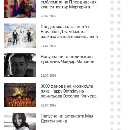
емблемите на Пловдивския
куклен театър Маргарита
Апостолова
28.07.2026
След приказната сватба:
Елизабет Джамбазова
разказа за най-важния ден в
живота си
24.07.2026
Напусна ни пловдивският
художник Чавдар Маринов
22.07.2026
3000 фенове на мюзикъла
пяха Happy Birthday на
режисьора Веселка Кунчева
22.07.2026
Напусна ни актрисата Мая
Драгоманска