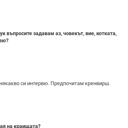
ук въпросите задавам аз, човекът, вие, котката,
рвю?
– някакво си интервю. Предпочитам кренвирш.
рая на краищата?