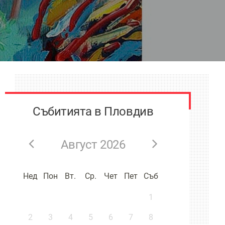
Събитията в Пловдив
Август 2026
Нед
Пон
Вт.
Ср.
Чет
Пет
Съб
1
2
3
4
5
6
7
8