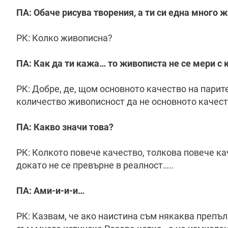
ПА: Обаче рисува творения, а ти си една много 
РК: Колко живописна?
ПА: Как да ти кажа… то живописта не се мери с 
РК: Добре, де, щом основното качество на парит
количество живописност да не основното качес
ПА: Какво значи това?
РК: Колкото повече качество, толкова повече кач
докато не се превърне в реалност…..
ПА: Ами-и-и-и…
РК: Казвам, че ако наистина съм някаква препъл