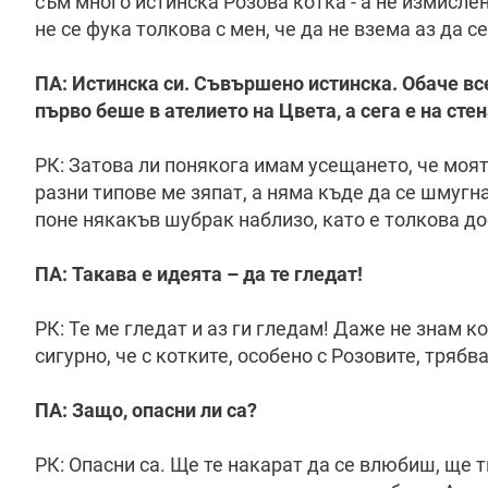
съм много истинска Розова котка - а не измисле
не се фука толкова с мен, че да не взема аз да с
ПА: Истинска си. Съвършено истинска. Обаче все
първо беше в ателието на Цвета, а сега е на сте
РК: Затова ли понякога имам усещането, че моят
разни типове ме зяпат, а няма къде да се шмугн
поне някакъв шубрак наблизо, като е толкова д
ПА: Такава е идеята – да те гледат!
РК: Те ме гледат и аз ги гледам! Даже не знам к
сигурно, че с котките, особено с Розовите, трябв
ПА: Защо, опасни ли са?
РК: Опасни са. Ще те накарат да се влюбиш, ще 