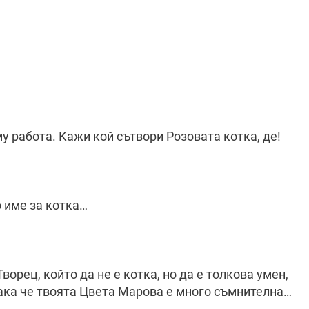
у работа. Кажи кой сътвори Розовата котка, де!
 име за котка…
ворец, който да не е котка, но да е толкова умен,
Така че твоята Цвета Марова е много съмнителна…