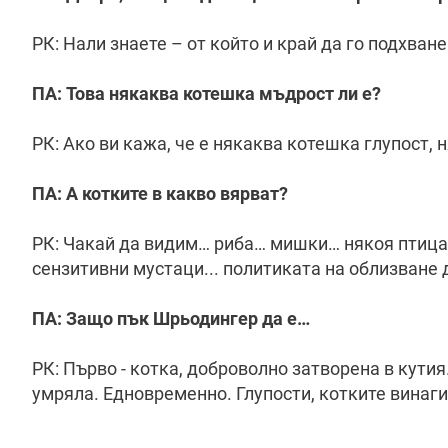
РК: Нали знаете – от който и край да го подхван
ПА: Това някаква котешка мъдрост ли е?
РК: Ако ви кажа, че е някаква котешка глупост, 
ПА: А котките в какво вярват?
РК: Чакай да видим… риба… мишки… някоя птица 
сензитивни мустаци... политиката на облизване д
ПА: Защо пък Шрьодингер да е…
РК: Първо - котка, доброволно затворена в кутия.
умряла. Едновременно. Глупости, котките винаг