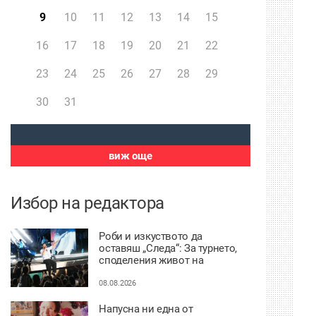
9
10
11
12
13
14
15
16
17
18
19
20
21
22
23
24
25
26
27
28
29
30
31
виж още
Избор на редактора
Роби и изкуството да
оставяш „Следа“: За турнето,
споделения живот на
сцената и искуствения
интелект
08.08.2026
Напусна ни една от