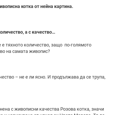
живописна котка от нейна картина.
количество, а с качество…
е е тяхното количество, защо по-голямото
тво на самата живопис?
ество – не е ли ясно. И продължава да се трупа,
нена с живописни качества Розова котка, значи