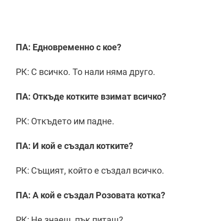
ПА: Едновременно с кое?
РК: С всичко. То нали няма друго.
ПА: Откъде котките взимат всичко?
РК: Откъдето им падне.
ПА: И кой е създал котките?
РК: Същият, който е създал всичко.
ПА: А кой е създал Розовата котка?
РК: Не знаеш, пък питаш?