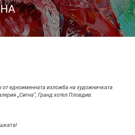
 НА
аж от едноименната изложба на художничката
лерия „Сигна”, Гранд хотел Пловдив.
ашката!