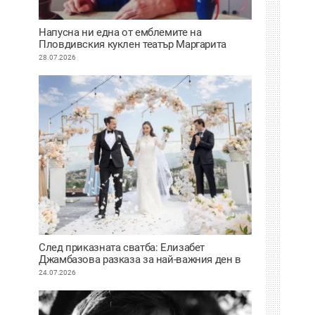
Напусна ни една от емблемите на
Пловдивския куклен театър Маргарита
Апостолова
28.07.2026
След приказната сватба: Елизабет
Джамбазова разказа за най-важния ден в
живота си
24.07.2026