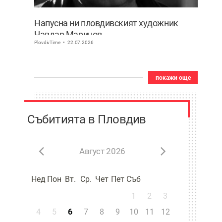
Напусна ни пловдивският художник
Чавдар Маринов
PlovdivTime
22.07.2026
покажи още
Събитията в Пловдив
Август 2026
Нед
Пон
Вт.
Ср.
Чет
Пет
Съб
1
2
3
4
5
6
7
8
9
10
11
12