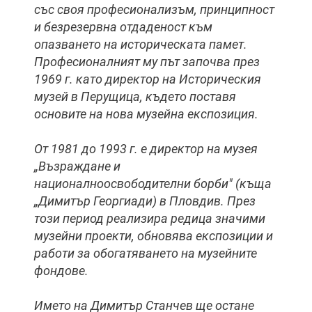
със своя професионализъм, принципност
и безрезервна отдаденост към
опазването на историческата памет.
Професионалният му път започва през
1969 г. като директор на Историческия
музей в Перущица, където поставя
основите на нова музейна експозиция.
От 1981 до 1993 г. е директор на музея
„Възраждане и
националноосвободителни борби" (къща
„Димитър Георгиади) в Пловдив. През
този период реализира редица значими
музейни проекти, обновява експозиции и
работи за обогатяването на музейните
фондове.
Името на Димитър Станчев ще остане