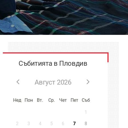
Събитията в Пловдив
Август 2026
Нед
Пон
Вт.
Ср.
Чет
Пет
Съб
1
2
3
4
5
6
7
8