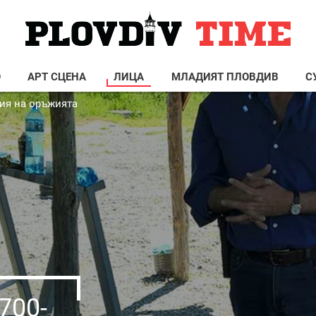
О
АРТ СЦЕНА
ЛИЦА
МЛАДИЯТ ПЛОВДИВ
С
ия на оръжията
700-