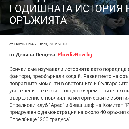
ГОДИШНАТА ИСТОРИЯ 
ОРЪЖИЯТА
от PlovdivTime
10:24, 28.04.2018
от Деница Лещева,
PlovdivNow.bg
Всички сме изучавали историята като поредица 
фактори, преобърнали хода й. Развитието на оръ
повратните моменти в световните и българските 
увеселение се е стигнало до съвременните автом
въоръжение е повлиял на историческите събития
Стрелкови клуб "Арес" и бивш шеф на Комитет "
придружен с демонстрации на около 40 оръжия о
Стрелбище "360 градуса".