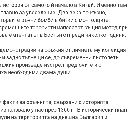
история от самото й начало в Китай. Именно там
 главно за увеселение. Два века по-късно,
 първите ръчни бомби в битки с монголците.
ъвременните терористи използват същия метод при
ва е атентатът в Бостън отпреди няколко години.
демонстрации на оръжия от личната му колекция
- и заднопълнещи се, до съвременни пистолети.
ъжия произведе изстрел пред очите и с
 бяха необходими двама души.
и факти за оръжията, свързани с историята
използвало у нас през 1366 г. В исторически план
лули на територията на днешна България и