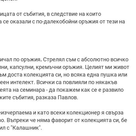
цата от събития, в следствие на които
 се оказали с по-далекобойни оръжия от тези на
личал по оръжия
.
Стрелял съм с абсолютно всичко
лни, капсулни, кремъчни оръжия. Целият ми живот
съм доста колекцията си, но всяка една пушка или
еен интелект. Всички са повлияли по някакъв
еята на семинара - да покажем как се е развило
ките събития, разказа Павлов.
еизчерпаема и като всеки колекционер я свърза
. Въпреки че няма фаворит от колекцията си, бе
ил с "Калашник".