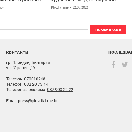
 ден в живота си
PlovdivTime
22.07.2026
026
покажи още
ПОСЛЕДВА
КОНТАКТИ
гр. Пловдив, България
ул. "Орловец" 9
Телефон: 070010248
Телефон: 032 20 73 44
Телефон за реклама:
087 900 22 22
Email:
press@plovdivtime.bg