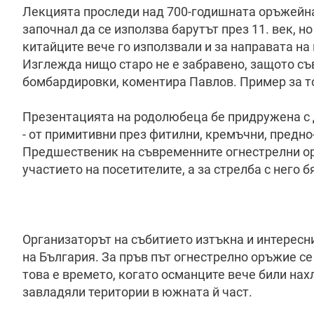
Лекцията проследи над 700-годишната оръжейна 
започнал да се използва барутът през 11. век, но
китайците вече го използвали и за направата на
Изглежда нищо старо не е забравено, защото с
бомбардировки, коментира Павлов. Пример за то
Презентацията на родолюбеца бе придружена с 
- от примитивни през фитилни, кремъчни, предно
Предшественик на съвременните огнестрелни ор
участието на посетителите, а за стрелба с него
Организаторът на събитието изтъкна и интересн
на България. За пръв път огнестрелно оръжие се 
това е времето, когато османците вече били нах
завладяли територии в южната й част.