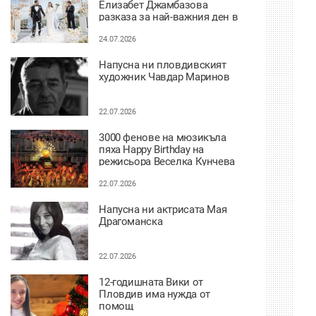
Елизабет Джамбазова
разказа за най-важния ден в
живота си
24.07.2026
Напусна ни пловдивският
художник Чавдар Маринов
22.07.2026
3000 фенове на мюзикъла
пяха Happy Birthday на
режисьора Веселка Кунчева
22.07.2026
Напусна ни актрисата Мая
Драгоманска
22.07.2026
12-годишната Вики от
Пловдив има нужда от
помощ