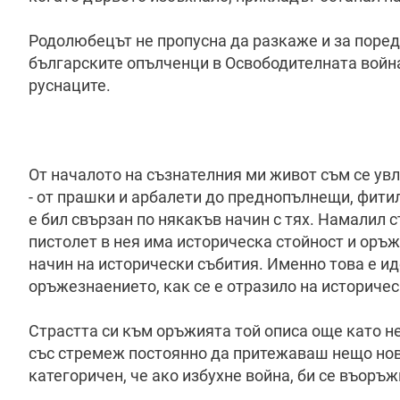
Родолюбецът не пропусна да разкаже и за пореди
българските опълченци в Освободителната война
руснаците.
От началото на съзнателния ми живот съм се ув
- от прашки и арбалети до преднопълнещи, фити
е бил свързан по някакъв начин с тях. Намалил 
пистолет в нея има историческа стойност и оръж
начин на исторически събития. Именно това е ид
оръжезнаението, как се е отразило на историчес
Страстта си към оръжията той описа още като н
със стремеж постоянно да притежаваш нещо ново
категоричен, че ако избухне война, би се въоръж