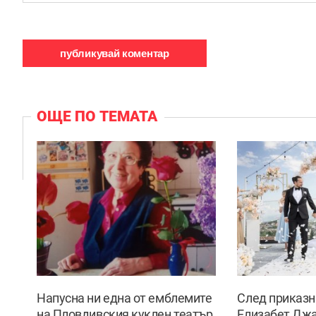
ОЩЕ ПО ТЕМАТА
Напусна ни една от емблемите
След приказн
на Пловдивския куклен театър
Елизабет Дж