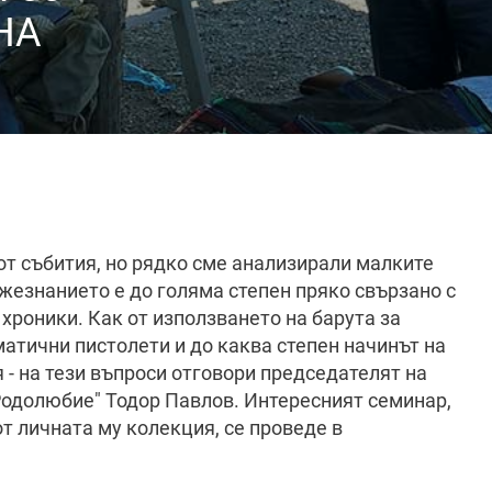
НА
от събития, но рядко сме анализирали малките
жезнанието е до голяма степен пряко свързано с
хроники. Как от използването на барута за
атични пистолети и до каква степен начинът на
 - на тези въпроси отговори председателят на
Родолюбие" Тодор Павлов. Интересният семинар,
т личната му колекция, се проведе в