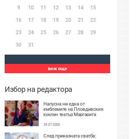
9
10
11
12
13
14
15
16
17
18
19
20
21
22
23
24
25
26
27
28
29
30
31
виж още
Избор на редактора
Напусна ни една от
емблемите на Пловдивския
куклен театър Маргарита
Апостолова
28.07.2026
След приказната сватба: