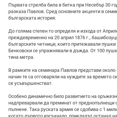
Първата стрелба била в битка при Несебър 30 г
разказа Павлов. Сред основните акценти в сем
българската история.
До голяма степен то определя и изхода от Април
преждевременно на 20 април 1876 г., башибозуц
българските четници, които притежавали пушки 
Бенковски се упражнявали в дъжда. От 100 пушки
тина метра.
В рамките на семинара Павлов представи около 
начин те са отговаряли на нуждите за времето си,
се усъвършенстват.
Особено динамично било развитието на оръжезна
надпреварвали да преминат от преднопълнещи с
пълнене. Така руската армия се сдобива с 1 мили
когато дървото изсъхнало, прикладът останал н