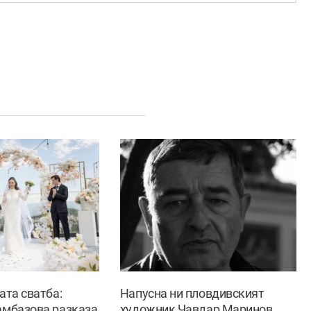
ата сватба:
Напусна ни пловдивският
амбазова разказа
художник Чавдар Маринов