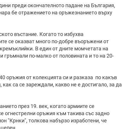
одини преди окончателното падане на България,
инара бе отражението на оръжезнанието върху
ското въстание. Когато то избухва
ите се оказват много по-добре въоръжени от
кремъклийки. В един от дните момчетата на
 гръмнали по-малко от половината и то на 20-
40 оръжия от колекцията си и разказа по какъв
 как са се зареждали, какво не е достигало, за да
нието през 19. век, когато армиите се
е огнестрелни оръжия към такива със задно
он "Крнки", толкова набързо изработени, че
ацепен.