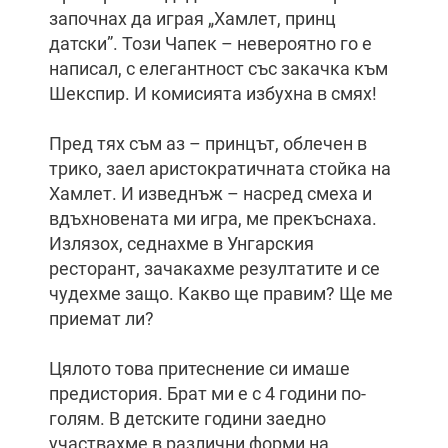
започнах да играя „Хамлет, принц
датски”. Този Чапек – невероятно го е
написал, с елегантност със закачка към
Шекспир. И комисията избухна в смях!
Пред тях съм аз – принцът, облечен в
трико, заел аристократичната стойка на
Хамлет. И изведнъж – насред смеха и
вдъхновената ми игра, ме прекъснаха.
Излязох, седнахме в Унгарския
ресторант, зачакахме резултатите и се
чудехме защо. Какво ще правим? Ще ме
приемат ли?
Цялото това притеснение си имаше
предистория. Брат ми е с 4 години по-
голям. В детските години заедно
участвахме в различни форми на