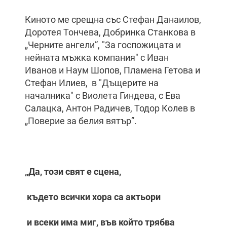
Киното ме срещна със Стефан Данаилов,
Доротея Тончева, Добринка Станкова в
„Черните ангели”, "За госпожицата и
нейната мъжка компания" с Иван
Иванов и Наум Шопов, Пламена Гетова и
Стефан Илиев, в "Дъщерите на
началника" с Виолета Гиндева, с Ева
Салацка, Антон Радичев, Тодор Колев в
„Поверие за белия вятър”.
„Да, този свят е сцена,
където всички хора са актьори
и всеки има миг, във който трябва