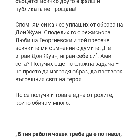
сърцето! Всичко друго е фалш и
публиката не прощава!
Спомням си как се уплаших от образа на
Дон Жуан. Споделих го с режисьора
Любиша Георгиевски и той пресече
всичките ми съмнения с думите: „Не
играй Дон Жуан, играй себе си”. Ами
сега? Получих още по-сложна задача –
не просто да изградя образ, да претворя
вътрешния свят на героя.
Но се получи и това е една от ролите,
които обичам много.
„В тия работи човек требе да е по гявол,