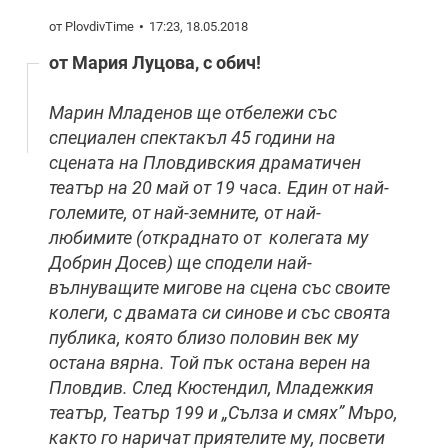
от PlovdivTime
17:23, 18.05.2018
от Мария Луцова, с обич!
Марин Младенов ще отбележи със
специален спектакъл 45 години на
сцената на Пловдивския драматичен
театър на 20 май от 19 часа. Един от най-
големите, от най-земните, от най-
любимите (откраднато от колегата му
Добрин Досев) ще сподели най-
вълнуващите мигове на сцена със своите
колеги, с двамата си синове и със своята
публика, която близо половин век му
остана вярна. Той пък остана верен на
Пловдив. След Кюстендил, Младежкия
театър, Театър 199 и „Сълза и смях” Мъро,
както го наричат приятелите му, посвети