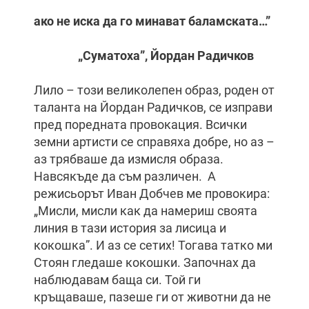
ако не иска да го минават баламската…”
„Суматоха”, Йордан Радичков
Лило – този великолепен образ, роден от
таланта на Йордан Радичков, се изправи
пред поредната провокация. Всички
земни артисти се справяха добре, но аз –
аз трябваше да измисля образа.
Навсякъде да съм различен. А
режисьорът Иван Добчев ме провокира:
„Мисли, мисли как да намериш своята
линия в тази история за лисица и
кокошка”. И аз се сетих! Тогава татко ми
Стоян гледаше кокошки. Започнах да
наблюдавам баща си. Той ги
кръщаваше, пазеше ги от животни да не