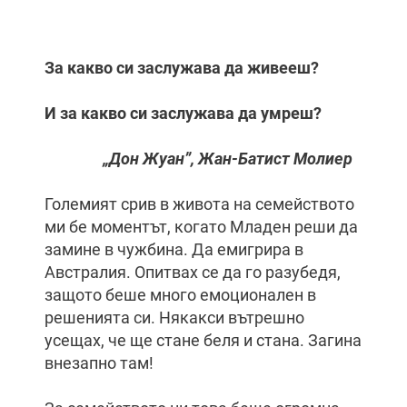
За какво си заслужава да живееш?
И за какво си заслужава да умреш?
„Дон Жуан”, Жан-Батист Молиер
Големият срив в живота на семейството
ми бе моментът, когато Младен реши да
замине в чужбина. Да емигрира в
Австралия. Опитвах се да го разубедя,
защото беше много емоционален в
решенията си. Някакси вътрешно
усещах, че ще стане беля и стана. Загина
внезапно там!