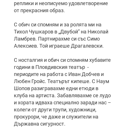
реплики и неописуемо удовлетворение
от прекрасния образ.
С обич си спомням и за ролята ми на
Тихол Чушкаров в „Двубой” на Николай
Ламбрев. Партнирахме си със Симо
Алексиев. Той играеше Драгалевски.
С носталгия и обич си спомням хубавите
години в Пловдивския театър -
периодите на работа с Иван Добчев и
Любен Гройс. Театърът кипеше. С Наум
Шопов разигравахме едни етюди в
клуба на артиста. Забавлявахме се лудо
и хората идваха специално заради нас –
колеги от други трупи, художници,
прокурори, че даже и служители на
Държавна сигурност.