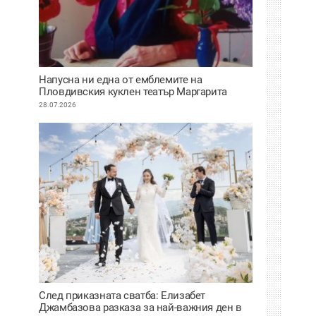
Напусна ни една от емблемите на
Пловдивския куклен театър Маргарита
Апостолова
28.07.2026
След приказната сватба: Елизабет
Джамбазова разказа за най-важния ден в