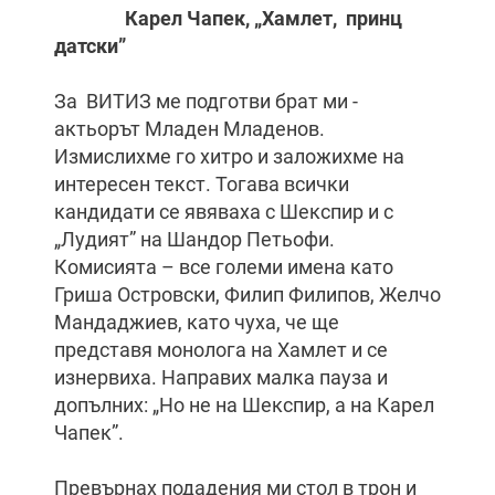
Карел Чапек, „Хамлет, принц
датски”
За ВИТИЗ ме подготви брат ми -
актьорът Младен Младенов.
Измислихме го хитро и заложихме на
интересен текст. Тогава всички
кандидати се явяваха с Шекспир и с
„Лудият” на Шандор Петьофи.
Комисията – все големи имена като
Гриша Островски, Филип Филипов, Желчо
Мандаджиев, като чуха, че ще
представя монолога на Хамлет и се
изнервиха. Направих малка пауза и
допълних: „Но не на Шекспир, а на Карел
Чапек”.
Превърнах подадения ми стол в трон и