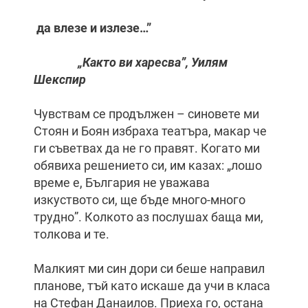
да влезе и излезе…”
„Както ви харесва”, Уилям
Шекспир
Чувствам се продължен – синовете ми
Стоян и Боян избраха театъра, макар че
ги съветвах да не го правят. Когато ми
обявиха решението си, им казах: „лошо
време е, България не уважава
изкуството си, ще бъде много-много
трудно”. Колкото аз послушах баща ми,
толкова и те.
Малкият ми син дори си беше направил
планове, тъй като искаше да учи в класа
на Стефан Данаилов. Приеха го, остана