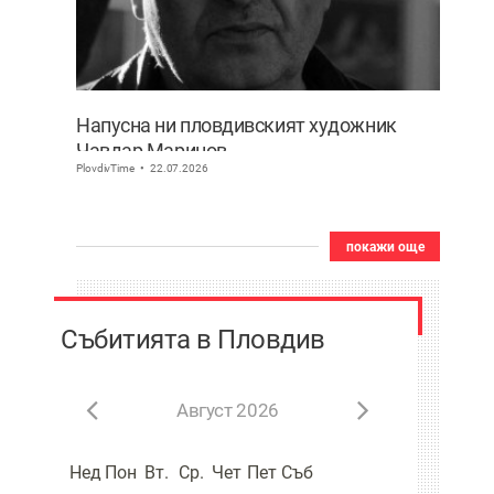
Напусна ни пловдивският художник
Чавдар Маринов
PlovdivTime
22.07.2026
покажи още
Събитията в Пловдив
Август 2026
Нед
Пон
Вт.
Ср.
Чет
Пет
Съб