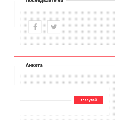
Последвайте ни
Анкета
гласувай