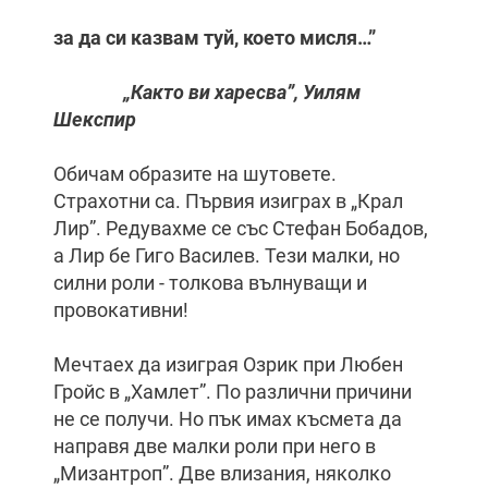
за да си казвам туй, което мисля…”
„Както ви харесва”, Уилям
Шекспир
Обичам образите на шутовете.
Страхотни са. Първия изиграх в „Крал
Лир”. Редувахме се със Стефан Бобадов,
а Лир бе Гиго Василев. Тези малки, но
силни роли - толкова вълнуващи и
провокативни!
Мечтаех да изиграя Озрик при Любен
Гройс в „Хамлет”. По различни причини
не се получи. Но пък имах късмета да
направя две малки роли при него в
„Мизантроп”. Две влизания, няколко