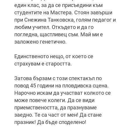
един клас, за да се присъедини към
студентите на Мастера. Стоян завърши
при Снежина Танковска, голям педагог и
любим учител. Откъдето и да го
погледна, щастливец съм. Май ми е
заложено генетично.
Единственото нещо, от което се
страхувам е старостта.
Затова бързам с този спектакъл по
повод 45 години на пловдивска сцена.
Нарочно искам да участват колкото се
може повече колеги. Да се види
приемствеността, да празнуваме
заедно. Те са част от мен! Да стане
празник! Да бъде споделено!