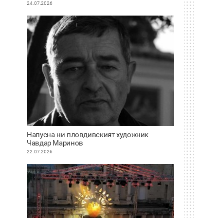
живота си
24.07.2026
Напусна ни пловдивският художник
Чавдар Маринов
22.07.2026