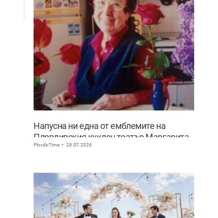
Напусна ни една от емблемите на
Пловдивския куклен театър Маргарита
PlovdivTime
28.07.2026
Апостолова