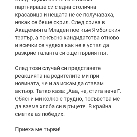
партнираше си с една столична
красавица и нещата не се получаваха,
някак се беше скрил. След срива в
Академията Младен пое към Ямболския
театър, а по-късно кандидатства отново
и всички се чудеха как не е успял да
разкрие таланта си още първия път.
След този случай си представете
реакцията на родителите ми при
новината, че и аз искам да ставам
актьор. Татко каза: „Ааа, не, стига вече!”.
Обясни ми колко е трудно, посъветва ме
да взема хляба си в ръцете. В крайна
сметка аз победих.
Приеха ме първи!