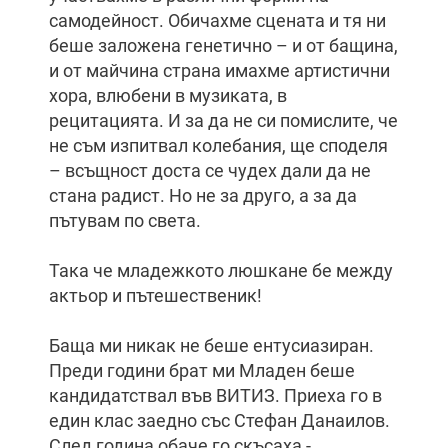
самодейност. Обичахме сцената и тя ни
беше заложена генетично – и от бащина,
и от майчина страна имахме артистични
хора, влюбени в музиката, в
рецитацията. И за да не си помислите, че
не съм изпитвал колебания, ще споделя
– всъщност доста се чудех дали да не
стана радист. Но не за друго, а за да
пътувам по света.
Така че младежкото люшкане бе между
актьор и пътешественик!
Баща ми никак не беше ентусиазиран.
Преди години брат ми Младен беше
кандидатствал във ВИТИЗ. Приеха го в
един клас заедно със Стефан Данаилов.
След година обаче го скъсаха -