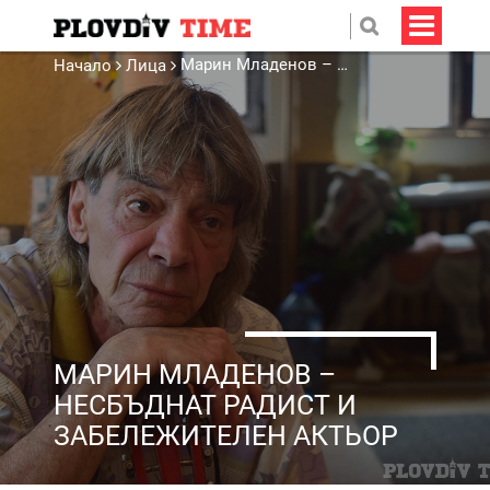
Марин Младенов – несбъднат радист и забележителен актьор
Начало
Лица
МАРИН МЛАДЕНОВ –
НЕСБЪДНАТ РАДИСТ И
ЗАБЕЛЕЖИТЕЛЕН АКТЬОР