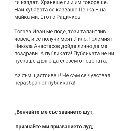
ги изядат. Хранеше ги и им говореше.
Най-хубавата се казваше Пенка – на
майка ми. Ето го Радичков.
Тогава Иван ме поде, този талантлив
човек, и се получи моят Лило. Големият
Никола Анастасов дойде лично да ме
поздрави. А публиката! Публиката не ни
пускаше дълго да слезем от сцената.
Аз съм щастливец! Не съм се чувствал
неразбран от публиката!
„Венчайте ме със званието шут,
признайте ми призванието луд,