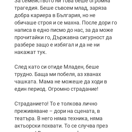
За семейството ни това беше огромна
трагедия. Беше съвсем млад, заряза
добра кариера в България, но не
обичаше строя и се махна. После дори го
написа в едно писмо до нас, за да може
прочитайки го, Държавна сигурност да
разбере защо е избягал и да не ни
накажат тук.
След като си отиде Младен, беше
трудно. Баща ми побеля, аз хванах
чашката. Мама не можеше да ходи в
един период. Огромно страдание!
Страданието! То е толкова лично
преживяване – дори на сцената, в
театъра. В него няма техника, няма
актьорски похвати. То се случва през