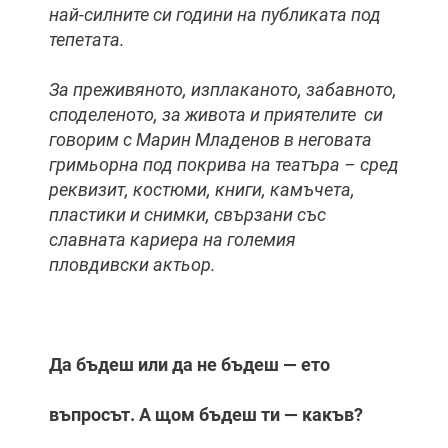
най-силните си години на публиката под
тепетата.
За преживяното, изплаканото, забавното,
споделеното, за живота и приятелите си
говорим с Марин Младенов в неговата
гримьорна под покрива на театъра – сред
реквизит, костюми, книги, камъчета,
пластики и снимки, свързани със
славната кариера на големия
пловдивски актьор.
Да бъдеш или да не бъдеш — ето
въпросът. А щом бъдеш ти — какъв?