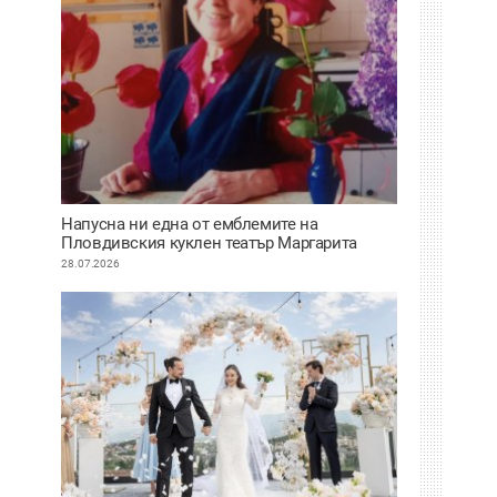
Напусна ни една от емблемите на
Пловдивския куклен театър Маргарита
Апостолова
28.07.2026