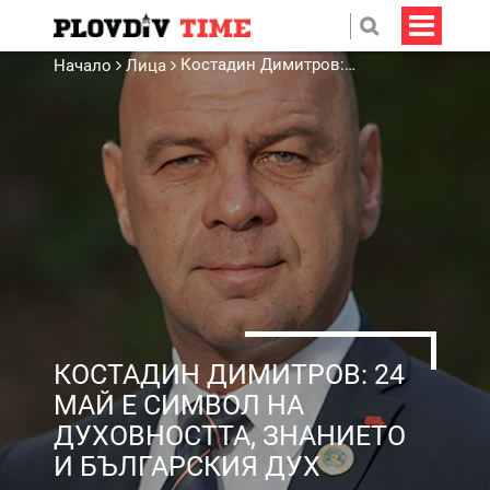
Костадин Димитров: 24 май е символ на духовността, знанието и българския дух
Начало
Лица
КОСТАДИН ДИМИТРОВ: 24
МАЙ Е СИМВОЛ НА
ДУХОВНОСТТА, ЗНАНИЕТО
И БЪЛГАРСКИЯ ДУХ