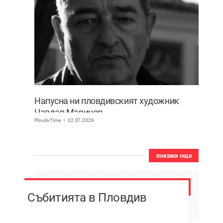
Напусна ни пловдивският художник
Чавдар Маринов
PlovdivTime
22.07.2026
покажи още
Събитията в Пловдив