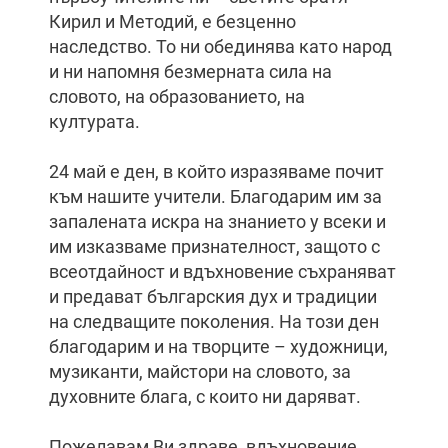
Кирил и Методий, е безценно
наследство. То ни обединява като народ
и ни напомня безмерната сила на
словото, на образованието, на
културата.
24 май е ден, в който изразяваме почит
към нашите учители. Благодарим им за
запалената искра на знанието у всеки и
им изказваме признателност, защото с
всеотдайност и вдъхновение съхраняват
и предават българския дух и традиции
на следващите поколения. На този ден
благодарим и на творците – художници,
музиканти, майстори на словото, за
духовните блага, с които ни даряват.
Пожелавам Ви здраве, вдъхновение,