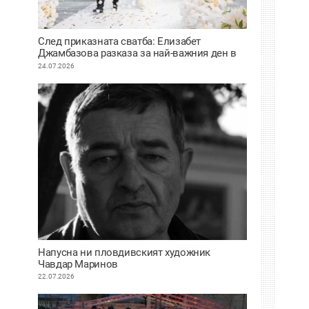
След приказната сватба: Елизабет
Джамбазова разказа за най-важния ден в
живота си
24.07.2026
Напусна ни пловдивският художник
Чавдар Маринов
22.07.2026