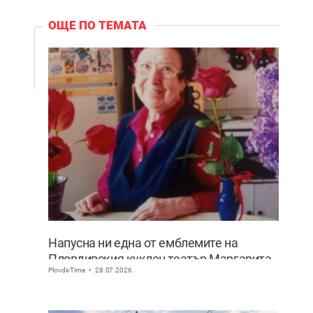
ОЩЕ ПО ТЕМАТА
Напусна ни една от емблемите на
Пловдивския куклен театър Маргарита
PlovdivTime
28.07.2026
Апостолова