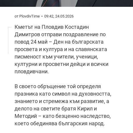
от PlovdivTime
09:42, 24.05.2026
Кметът на
Пловдив
Костадин
Димитров
отправи поздравление по
повод
24 май – Ден на българската
просвета и култура и на славянската
писменост
към учители, ученици,
културни и просветни дейци и всички
пловдивчани.
В своето обръщение той определя
празника като символ на духовността,
знанието и стремежа към развитие, а
делото на светите братя
Кирил и
Методий
– като безценно наследство,
което обединява българския народ.