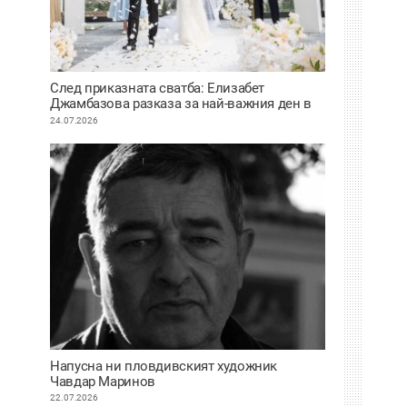
След приказната сватба: Елизабет
Джамбазова разказа за най-важния ден в
живота си
24.07.2026
Напусна ни пловдивският художник
Чавдар Маринов
22.07.2026