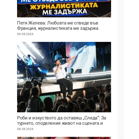
Петя Желева: Любовта ме отведе във
Франция, журналистиката ме задържа
ВИДЕО
09.08.2026
Роби и изкуството да оставяш „Следа“: За
турнето, споделения живот на сцената и
искуствения интелект
08.08.2026