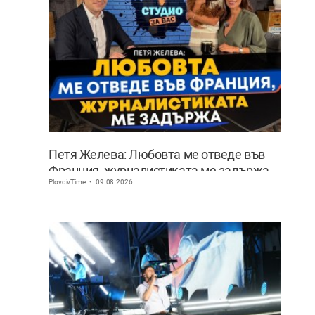
Петя Желева: Любовта ме отведе във
Франция, журналистиката ме задържа
PlovdivTime
09.08.2026
ВИДЕО