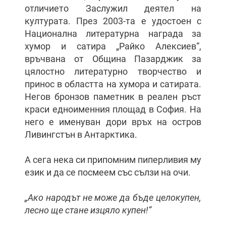
отличието Заслужил деятел на
културата. През 2003-та е удостоен с
Национална литературна награда за
хумор и сатира „Райко Алексиев“,
връчвана от Община Пазарджик за
цялостно литературно творчество и
принос в областта на хумора и сатирата.
Негов бронзов паметник в реален ръст
краси едноименния площад в София. На
него е именуван дори връх на остров
Ливингстън в Антарктика.
А сега нека си припомним пиперливия му
език и да се посмеем със сълзи на очи.
„Ако народът не може да бъде целокупен,
лесно ще стане изцяло купен!”