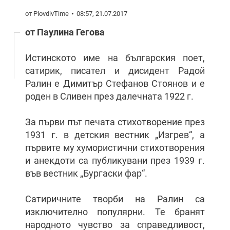
от PlovdivTime
08:57, 21.07.2017
от Паулина Гегова
Истинското име на българския поет,
сатирик, писател и дисидент Радой
Ралин е Димитър Стефанов Стоянов и е
роден в Сливен през далечната 1922 г.
За първи път печата стихотворение през
1931 г. в детския вестник „Изгрев“, а
първите му хумористични стихотворения
и анекдоти са публикувани през 1939 г.
във вестник „Бургаски фар“.
Сатиричните творби на Ралин са
изключително популярни. Те бранят
народното чувство за справедливост,