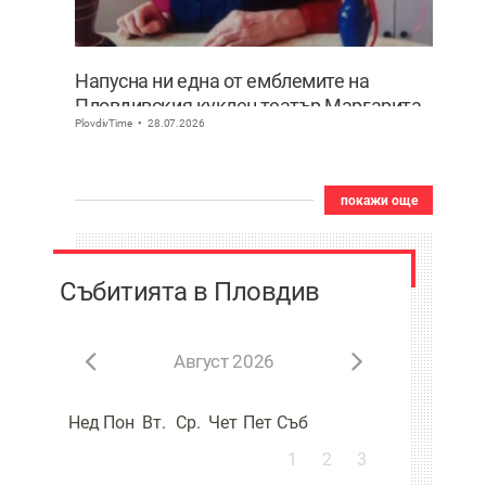
Напусна ни една от емблемите на
Пловдивския куклен театър Маргарита
PlovdivTime
28.07.2026
Апостолова
покажи още
Събитията в Пловдив
Август 2026
Нед
Пон
Вт.
Ср.
Чет
Пет
Съб
1
2
3