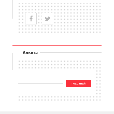
Анкета
гласувай