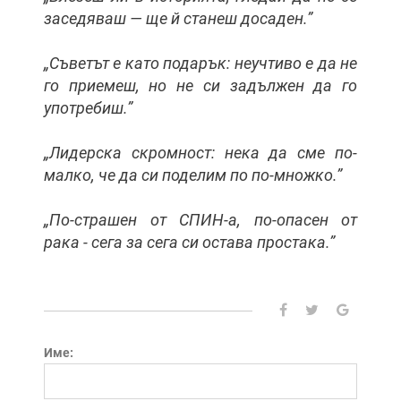
заседяваш — ще й станеш досаден.”
„Съветът е като подарък: неучтиво е да не
го приемеш, но не си задължен да го
употребиш.”
„Лидерска скромност: нека да сме по-
малко, че да си поделим по по-множко.”
„По-страшен от СПИН-а, по-опасен от
рака - сега за сега си остава простака.”
Име: