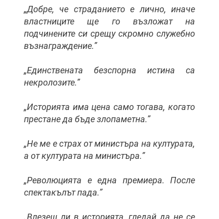
„Добре, че страданието е лично, иначе
властниците ще го възложат на
подчинените си срещу скромно служебно
възнаграждение.”
„Единствената безспорна истина са
некролозите.”
„Историята има цена само тогава, когато
престане да бъде злопаметна.”
„Не ме е страх от министъра на културата,
а от културата на министъра.”
„Революцията е една премиера. После
спектакълът пада.”
„Влезеш ли в историята, гледай да не се