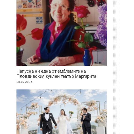
Напусна ни една от емблемите на
Пловдивския куклен театър Маргарита
Апостолова
28.07.2026