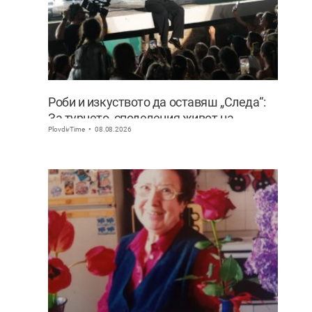
Роби и изкуството да оставяш „Следа“:
За турнето, споделения живот на
PlovdivTime
08.08.2026
сцената и искуствения интелект