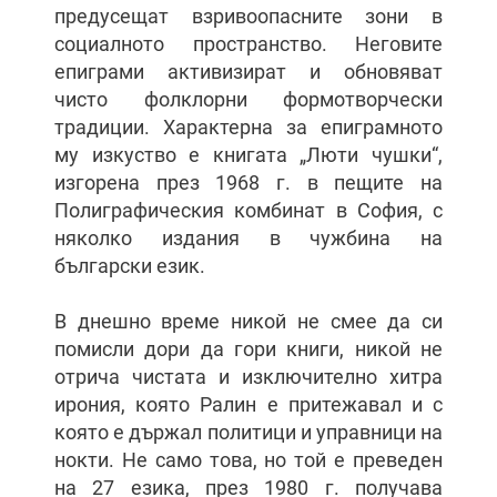
предусещат взривоопасните зони в
социалното пространство. Неговите
епиграми активизират и обновяват
чисто фолклорни формотворчески
традиции. Характерна за епиграмното
му изкуство е книгата „Люти чушки“,
изгорена през 1968 г. в пещите на
Полиграфическия комбинат в София, с
няколко издания в чужбина на
български език.
В днешно време никой не смее да си
помисли дори да гори книги, никой не
отрича чистата и изключително хитра
ирония, която Ралин е притежавал и с
която е държал политици и управници на
нокти. Не само това, но той е преведен
на 27 езика, през 1980 г. получава