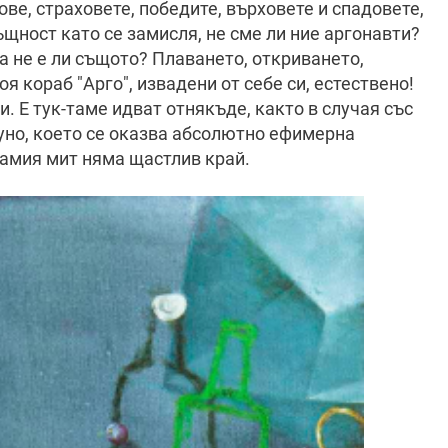
ве, страховете, победите, върховете и спадовете,
щност като се замисля, не сме ли ние аргонавти?
а не е ли същото? Плаването, откриването,
 кораб "Арго", извадени от себе си, естествено!
. Е тук-таме идват отнякъде, както в случая със
руно, което се оказва абсолютно ефимерна
самия мит няма щастлив край.