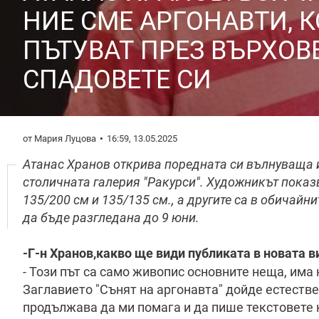
НИЕ СМЕ АРГОНАВТИ, 
ПЪТУВАТ ПРЕЗ ВЪРХОВ
СПАДОВЕТЕ СИ
от Мария Луцова
16:59, 13.05.2025
Атанас Хранов открива поредната си вълнуваща из
столичната галерия "Ракурси". Художникът показв
135/200 см и 135/135 см., а другите са в обичай
да бъде разгледана до 9 юни.
-Г-н Хранов,какво ще види публиката в новата 
- Този път са само живопис основните неща, има н
Заглавието "Сънят на аргонавта" дойде естеств
продължава да ми помага и да пише текстовете к