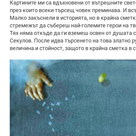
Картините ми са вдъхновени от вътрешните свето
през които всеки търсещ човек преминава. И всъ
Малко закъснели в историята, но в крайна сметк
стремежът да събереш най-големите герои на твоя
Тях няма откъде да ги вземеш освен от душата си
Секулов. После идва търсенето на това златно 
величина и стойност, защото в крайна сметка в 