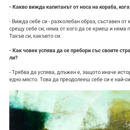
- Какво вижда капитанът от носа на кораба, кога
- Вижда себе си - разколебан образ, съставен от
срещу себе си, няма от кого да се криеш и няма 
Такъв си, какъвто си.
- Как човек успява да се пребори със своите стр
ли?
- Трябва да успява, длъжен е, защото иначе ист
едно място. Това да преодолееш себе си е най-с