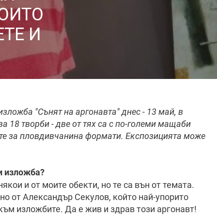
КОИТО
ЕТЕ И
ложба "Сънят на аргонавта" днес - 13 май, в
а 18 творби - две от тях са с по-големи мащаби
ните за пловдивчанина формати. Експозицията може
ви изложба?
якои и от моите обекти, но те са вън от темата.
ено от Александър Секулов, който най-упорито
ъм изложбите. Да е жив и здрав този аргонавт!