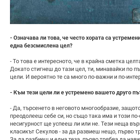
- Означава ли това, че често хората са устремен
една безсмислена цел?
- То това е интересното, че в крайна сметка целт
Докато стигнеш до тази цел, ти, минавайки по п
цели. И вероятно те са много по-важни и по-инте
- Към тези цели ли е устремено вашето друго пъ
- Да, търсенето в неговото многообразие, защото
преодолееш себе си, но също така има и този по-
несигурност ще успееш ли или не. Тези неща върв
класикът Секулов - за да развиеш нещо, първо т
За да разбиеш и една теза, първо трябва да нави