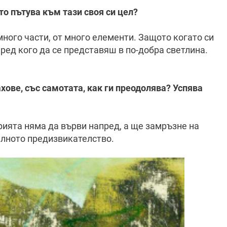
то пътува към тази своя си цел?
 много части, от много елементи. Защото когато си
пред кого да се представяш в по-добра светлина.
ахове, със самотата, как ги преодолява? Успява
орията няма да върви напред, а ще замръзне на
илното предизвикателство.