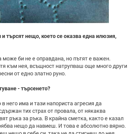
и и търсят нещо, което се оказва една илюзия,
а може би не е оправдана, но пътят е важен.
ътя към нея, всъщност натрупваш още много други
ресни от едно златно руно.
туване - търсенето?
 в него има и тази напориста агресия да
сдържан тих страх от провала, от някаква
ят ръка за ръка. В крайна сметка, както е казал
рябва нещо да навиеш. И това е абсолютно вярно.
еш нещо в себе си, така че да стигнеш до нея.