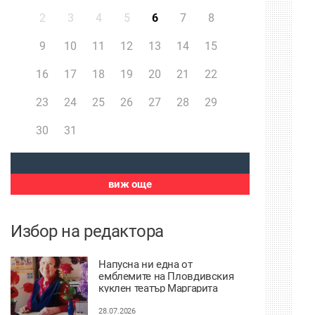
2
3
4
5
6
7
8
9
10
11
12
13
14
15
16
17
18
19
20
21
22
23
24
25
26
27
28
29
30
31
виж още
Избор на редактора
Напусна ни една от
емблемите на Пловдивския
куклен театър Маргарита
Апостолова
28.07.2026