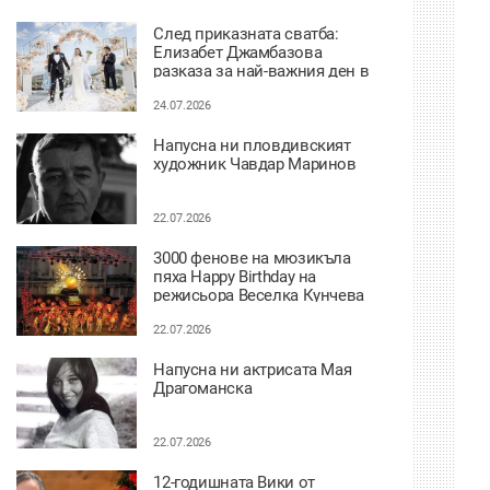
След приказната сватба:
Елизабет Джамбазова
разказа за най-важния ден в
живота си
24.07.2026
Напусна ни пловдивският
художник Чавдар Маринов
22.07.2026
3000 фенове на мюзикъла
пяха Happy Birthday на
режисьора Веселка Кунчева
22.07.2026
Напусна ни актрисата Мая
Драгоманска
22.07.2026
12-годишната Вики от