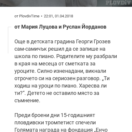
от PlovdivTime
22:01, 01.04.2018
от Мария Луцова и Руслан Йорданов
Още в детската градина Георги Грозев
сам-самичък решил да се запише на
школа по пиано. Родителите му разбрали
в края на месеца от сметката за
уроците. Силно изненадани, викнали
отрочето си на сериозен разговор. „Ти
ходиш на уроци по пиано. Харесва ли
ти?“. Детето не оставило място за
съмнение.
Преди броени дни 15-годишният
пловдивски тромпетист спечели
Голямата награда на фондация „Енчо