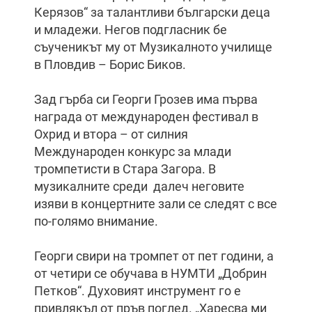
Кeрязов“ за талантливи български деца
и младежи. Негов подгласник бе
съученикът му от Музикалното училище
в Пловдив – Борис Биков.
Зад гърба си Георги Грозев има първа
награда от международен фестивал в
Охрид и втора – от силния
Международен конкурс за млади
тромпетисти в Стара Загора. В
музикалните среди далеч неговите
изяви в концертните зали се следят с все
по-голямо внимание.
Георги свири на тромпет от пет години, а
от четири се обучава в НУМТИ „Добрин
Петков“. Духовият инструмент го е
привлякъл от пръв поглед. „Харесва ми