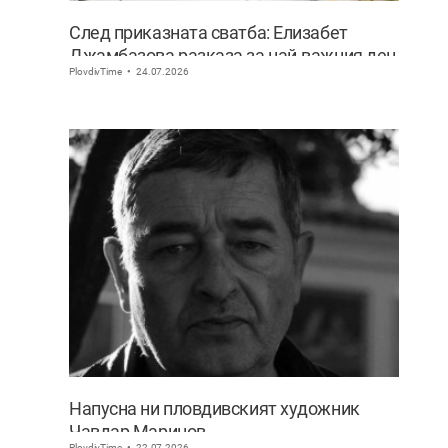
След приказната сватба: Елизабет
Джамбазова разказа за най-важния ден
PlovdivTime
24.07.2026
в живота си
Напусна ни пловдивският художник
Чавдар Маринов
PlovdivTime
22.07.2026