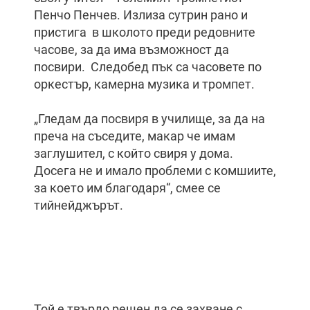
Пенчо Пенчев. Излиза сутрин рано и
пристига в школото преди редовните
часове, за да има възможност да
посвири. Следобед пък са часовете по
оркестър, камерна музика и тромпет.
„Гледам да посвиря в училище, за да на
преча на съседите, макар че имам
заглушител, с който свиря у дома.
Досега не и имало проблеми с комшиите,
за което им благодаря“, смее се
тийнейджърът.
Той е твърдо решен да се захване с