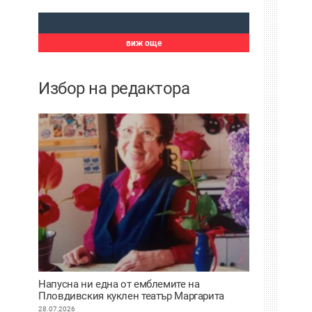
виж още
Избор на редактора
Напусна ни една от емблемите на
Пловдивския куклен театър Маргарита
Апостолова
28.07.2026