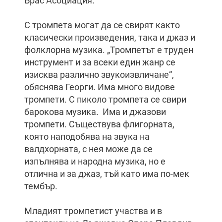
Брас Асоциация.
С тромпета могат да се свирят както
класически произведения, така и джаз и
фолклорна музика. „Тромпетът е труден
инструмент и за всеки един жанр се
изисква различно звукоизвличане“,
обяснява Георги. Има много видове
тромпети. С пиколо тромпета се свири
барокова музика. Има и джазови
тромпети. Съществува флигорната,
която наподобява на звука на
валдхорната, с нея може да се
изпълнява и народна музика, но е
отлична и за джаз, тъй като има по-мек
тембър.
Младият тромпетист участва и в