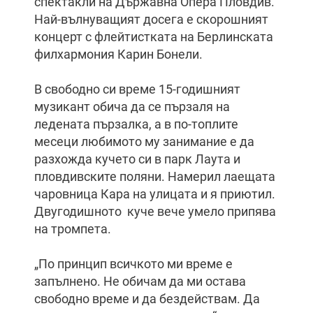
спектакли на Държавна Опера Пловдив.
Най-вълнуващият досега е скорошният
концерт с флейтистката на Берлинската
филхармония Карин Бонели.
В свободно си време 15-годишният
музикант обича да се пързаля на
ледената пързалка, а в по-топлите
месеци любимото му занимание е да
разхожда кучето си в парк Лаута и
пловдивските поляни. Намерил лаещата
чаровница Кара на улицата и я приютил.
Двугодишното куче вече умело припява
на тромпета.
„По принцип всичкото ми време е
запълнено. Не обичам да ми остава
свободно време и да бездействам. Да