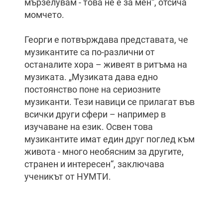
мързелувам - това не е за мен“, отсича
момчето.
Георги е потвърждава представата, че
музикантите са по-различни от
останалите хора – живеят в ритъма на
музиката. „Музиката дава едно
постоянство поне на сериозните
музиканти. Тези навици се прилагат във
всички други сфери – например в
изучаване на език. Освен това
музикантите имат един друг поглед към
живота - много необясним за другите,
странен и интересен“, заключава
ученикът от НУМТИ.