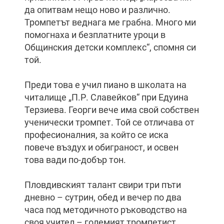
да опитвам нещо ново и различно.
Тромпетът веднага ме грабна. Много ми
помогнаха и безплатните уроци в
Общинския детски комплекс“, спомня си
той.
Преди това е учил пиано в школата на
читалище „П.Р. Славейков“ при Едуина
Терзиева. Георги вече има свой собствен
ученически тромпет. Той се отличава от
професионалния, за който се иска
повече въздух и обиграност, и освен
това вади по-добър тон.
Пловдивският талант свири три пъти
дневно – сутрин, обед и вечер по два
часа под методичното ръководство на
своя учител – големият тромпетист