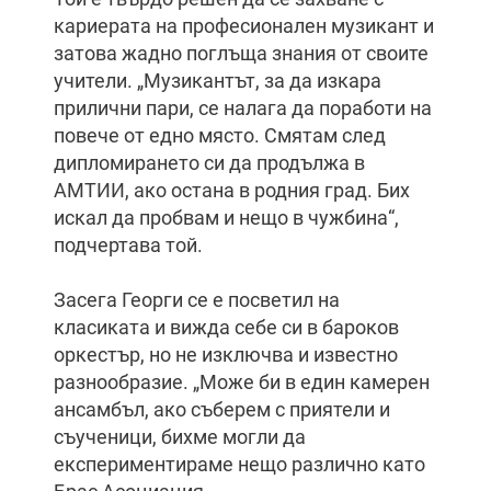
кариерата на професионален музикант и
затова жадно поглъща знания от своите
учители. „Музикантът, за да изкара
прилични пари, се налага да поработи на
повече от едно място. Смятам след
дипломирането си да продължа в
АМТИИ, ако остана в родния град. Бих
искал да пробвам и нещо в чужбина“,
подчертава той.
Засега Георги се е посветил на
класиката и вижда себе си в бароков
оркестър, но не изключва и известно
разнообразие. „Може би в един камерен
ансамбъл, ако съберем с приятели и
съученици, бихме могли да
експериментираме нещо различно като