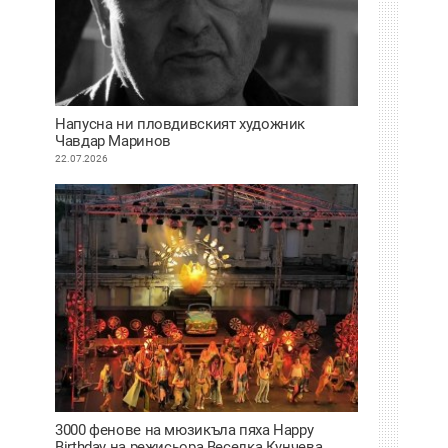
Напусна ни пловдивският художник
Чавдар Маринов
22.07.2026
3000 фенове на мюзикъла пяха Happy
Birthday на режисьора Веселка Кунчева