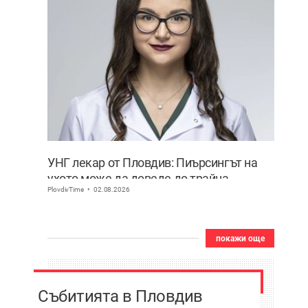
УНГ лекар от Пловдив: Пиърсингът на
ухото може да доведе до трайна
PlovdivTime
02.08.2026
деформация
покажи още
Събитията в Пловдив