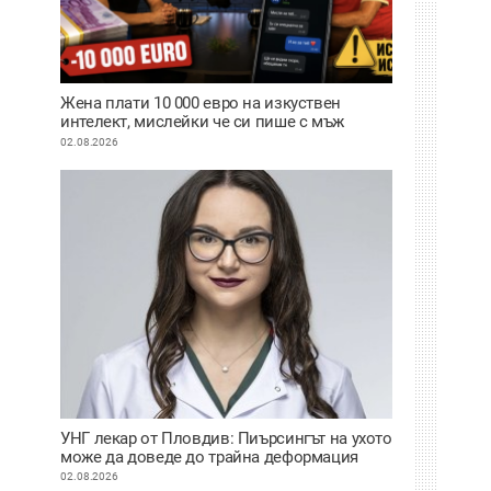
Жена плати 10 000 евро на изкуствен
интелект, мислейки че си пише с мъж
ВИДЕО
02.08.2026
УНГ лекар от Пловдив: Пиърсингът на ухото
може да доведе до трайна деформация
02.08.2026