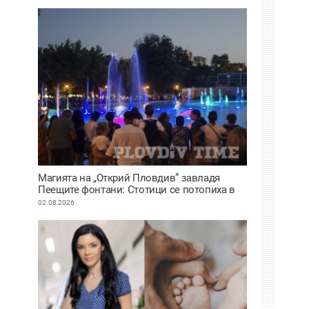
Магията на „Открий Пловдив” завладя
Пеещите фонтани: Стотици се потопиха в
историята на града под тепетата
02.08.2026