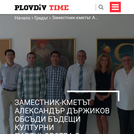
Заместник-кметът Александър Държиков обсъди бъдещи културни партньорства с представители на Китай
Начало
Градът
ЗАМЕСТНИК-КМЕТЪТ
АЛЕКСАНДЪР ДЪРЖИКОВ
ОБСЪДИ БЪДЕЩИ
КУЛТУРНИ