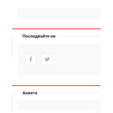
Последвайте ни
Анкета