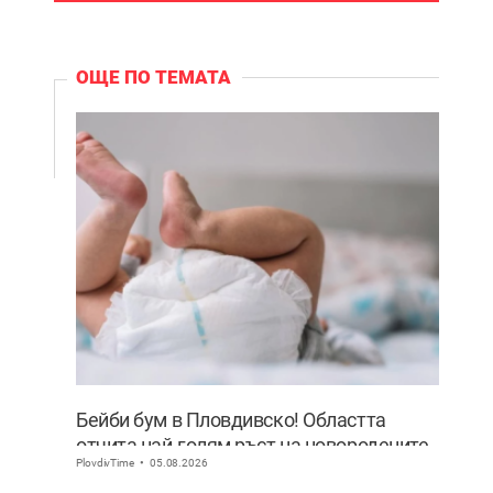
ОЩЕ ПО ТЕМАТА
Бейби бум в Пловдивско! Областта
отчита най-голям ръст на новородените
PlovdivTime
05.08.2026
извън София