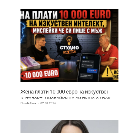
Жена плати 10 000 евро на изкуствен
интелект, мислейки че си пише с мъж
PlovdivTime
02.08.2026
ВИДЕО