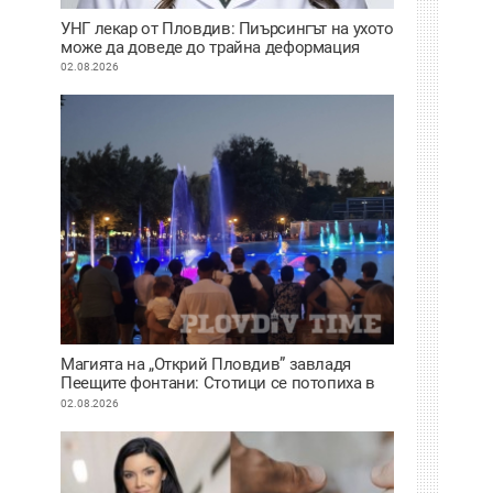
УНГ лекар от Пловдив: Пиърсингът на ухото
може да доведе до трайна деформация
02.08.2026
Магията на „Открий Пловдив” завладя
Пеещите фонтани: Стотици се потопиха в
историята на града под тепетата
02.08.2026