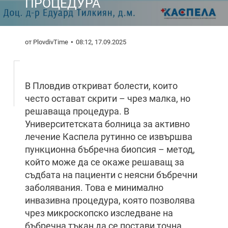
ПРОЦЕДУРА
от PlovdivTime
08:12, 17.09.2025
В Пловдив откриват болести, които
често остават скрити – чрез малка, но
решаваща процедура. В
Университетската болница за активно
лечение Каспела рутинно се извършва
пункционна бъбречна биопсия – метод,
който може да се окаже решаващ за
съдбата на пациенти с неясни бъбречни
заболявания. Това е минимално
инвазивна процедура, която позволява
чрез микроскопско изследване на
бъбречна тъкан да се постави точна