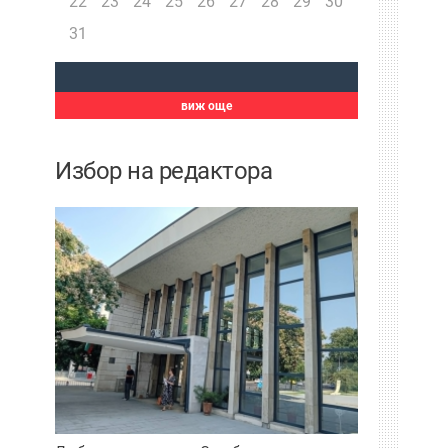
22
23
24
25
26
27
28
29
30
31
виж още
Избор на редактора