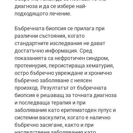
диагноза и да се избере най-
подходящото лечение.
Бъбречната биопсия се прилага при
различни състояния, когато
стандартните изследвания не дават
достатъчно информация. Сред
показанията са нефротичен синдром,
протеинурия, персистираща хематурия,
остро бъбречно увреждане и хронично
бъбречно заболяване с неясен
произход. Резултатът от бъбречната
биопсия е решаващ за точната диагноза
и последваща терапия и при
заболявания като еритематоден лупус и
системни васкулити, когато е налично
бъбречно засягане, както и при
наследствени заболявания като