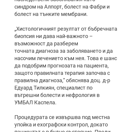
синдром на Алпорт, болест на Фабри и
болест на тънките мембрани.
„Хистологичният резултат от бъбречната
биопсия ни дава най-важното –
възможност да разберем
точната диагноза за заболяването и да
насочим лечението към нея. Това е шанс
да подобрим прогнозата на пациента,
защото правилната терапия започва с
правилна диагноза,“ обяснява доц. д-р
Едуард Тилкиян, специалист по
вътрешни болести и нефрология в
УМБАЛ Каспела.
Процедурата се извършва под местна
упойка и ехографски контрол, докато
пациентът е в будно състояние. Преди