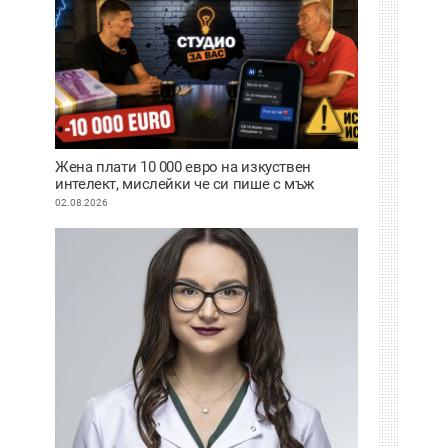
Жена плати 10 000 евро на изкуствен
интелект, мислейки че си пише с мъж
ВИДЕО
02.08.2026