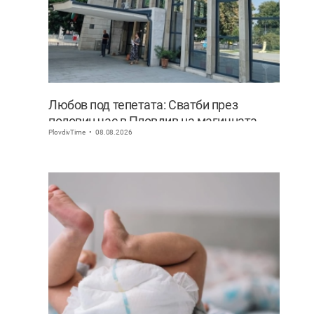
Любов под тепетата: Сватби през
половин час в Пловдив на магичната
PlovdivTime
08.08.2026
дата 8.08