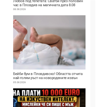
Любов под тепетата: Сватби през половин
час в Пловдив на магичната дата 8.08
08.08.2026
Бейби бум в Пловдивско! Областта отчита
най-голям ръст на новородените извън
София
05.08.2026