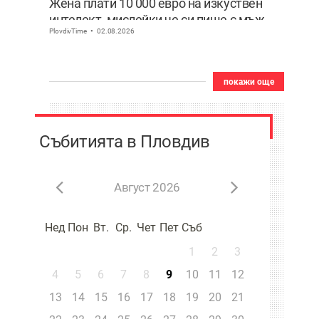
Жена плати 10 000 евро на изкуствен
интелект, мислейки че си пише с мъж
PlovdivTime
02.08.2026
ВИДЕО
покажи още
Събитията в Пловдив
Август 2026
Нед
Пон
Вт.
Ср.
Чет
Пет
Съб
1
2
3
4
5
6
7
8
9
10
11
12
13
14
15
16
17
18
19
20
21