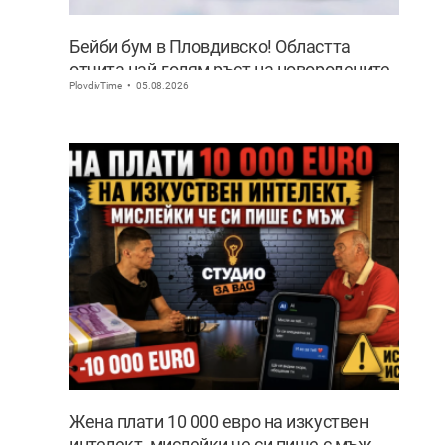
Бейби бум в Пловдивско! Областта
отчита най-голям ръст на новородените
PlovdivTime
05.08.2026
извън София
Жена плати 10 000 евро на изкуствен
интелект, мислейки че си пише с мъж