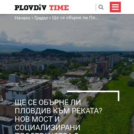
Ще се обърне ли Пловдив към реката? Нов мост и социализирани пространства в мечтите на кмета
Начало
Градът
ЩЕ СЕ ОБЪРНЕ ЛИ
ПЛОВДИВ КЪМ РЕКАТА?
НОВ МОСТ И
СОЦИАЛИЗИРАНИ