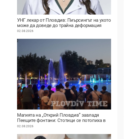
УНГ лекар от Пловдив: Пиърсингът на ухото
може да доведе до трайна деформация
02.08.2026
Магията на „Открий Пловдив” завладя
Пеещите фонтани: Стотици се потопиха в
историята на града под тепетата
02.08.2026