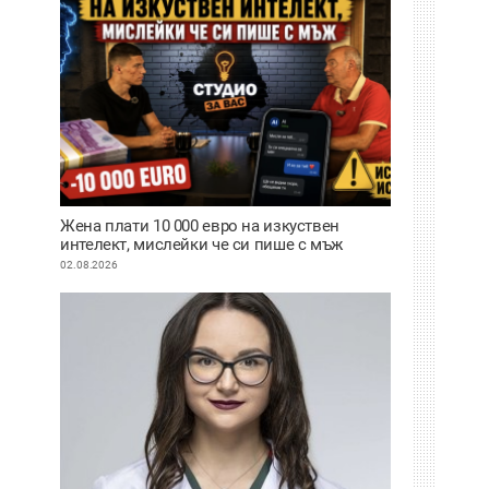
Жена плати 10 000 евро на изкуствен
интелект, мислейки че си пише с мъж
ВИДЕО
02.08.2026