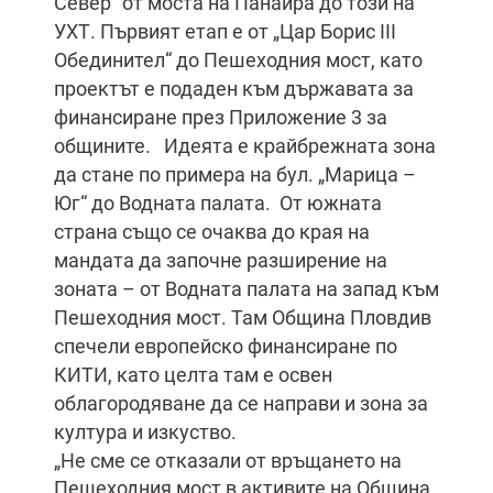
Север“ от моста на Панаира до този на
УХТ. Първият етап е от „Цар Борис III
Обединител“ до Пешеходния мост, като
проектът е подаден към държавата за
финансиране през Приложение 3 за
общините. Идеята е крайбрежната зона
да стане по примера на бул. „Марица –
Юг“ до Водната палата. От южната
страна също се очаква до края на
мандата да започне разширение на
зоната – от Водната палата на запад към
Пешеходния мост. Там Община Пловдив
спечели европейско финансиране по
КИТИ, като целта там е освен
облагородяване да се направи и зона за
култура и изкуство.
„Не сме се отказали от връщането на
Пешеходния мост в активите на Община