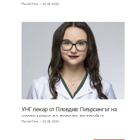
PlovdivTime
02.08.2026
ВИДЕО
УНГ лекар от Пловдив: Пиърсингът на
ухото може да доведе до трайна
PlovdivTime
02.08.2026
деформация