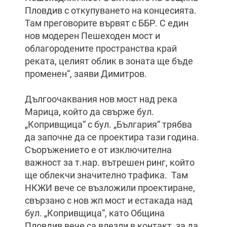
Пловдив с откупуването на концесията.
Там преговорите вървят с ББР. С един
нов модерен Пешеходен мост и
облагородените пространства край
реката, целият облик в зоната ще бъде
променен“, заяви Димитров.
Дългоочаквания нов мост над река
Марица, който да свърже бул.
„Копривщица“ с бул. „България“ трябва
да започне да се проектира тази година.
Съоръжението е от изключителна
важност за т.нар. вътрешен ринг, който
ще облекчи значително трафика. Там
НКЖИ вече се възложили проектиране,
свързано с нов жп мост и естакада над
бул. „Копривщица“, като Община
Пловдив вече са влезли в контакт, за да