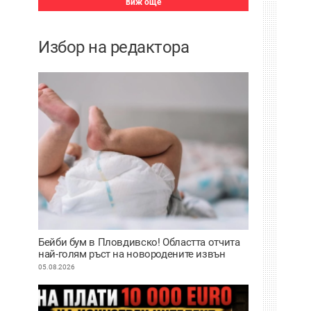
виж още
Избор на редактора
Бейби бум в Пловдивско! Областта отчита
най-голям ръст на новородените извън
София
05.08.2026