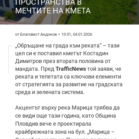
ПРОСТРАНСТВА В
МЕЧТИТЕ НА КМЕТА
от Благовест Андонов
10:51, 04.01.2026
„Обръщане на града към реката“ – тази
цел си е поставил кметът Костадин
Димитров през втората половина от
мандата. Пред
TrafficNews
той заяви, че
реката и тепетата са ключови елементи
от стратегията за развитие на градската
среда и зелената система.
Акцентът върху река Марица трябва да
се види още тази година, като Община
Пловдив вече е проектирала
крайбрежната зона на бул. „Марица –