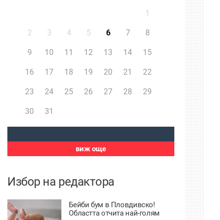
1
2
3
4
5
6
7
8
9
10
11
12
13
14
15
16
17
18
19
20
21
22
23
24
25
26
27
28
29
30
31
виж още
Избор на редактора
Бейби бум в Пловдивско!
Областта отчита най-голям