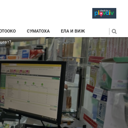
ОТООКО
СУМАТОХА
ЕЛА И ВИЖ
ацевт?