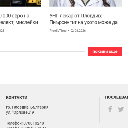
 000 евро на
УНГ лекар от Пловдив:
телект, мислейки
Пиърсингът на ухото може да
 мъж ВИДЕО
доведе до трайна деформация
026
PlovdivTime
02.08.2026
покажи още
ПОСЛЕДВА
КОНТАКТИ
гр. Пловдив, България
ул. "Орловец" 9
Телефон: 070010248