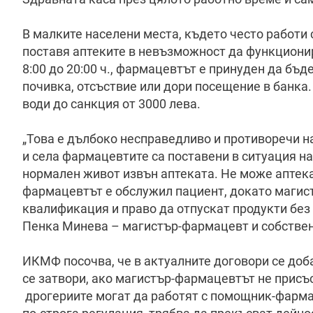
В малките населени места, където често работи
поставя аптеките в невъзможност да функционир
8:00 до 20:00 ч., фармацевтът е принуден да бъд
почивка, отсъствие или дори посещение в банка
води до санкция от 3000 лева.
„Това е дълбоко несправедливо и противоречи н
и села фармацевтите са поставени в ситуация на
нормален живот извън аптеката. Не може аптек
фармацевтът е обслужил пациент, докато магистъ
квалификация и право да отпускат продукти без 
Пенка Минева – магистър-фармацевт и собствен
ИКМФ посочва, че в актуалните договори се доба
се затвори, ако магистър-фармацевтът не присъ
дрогериите могат да работят с помощник-фармац