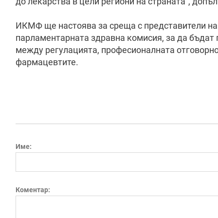
до лекарства в цели региони на страната“, допъ
ИКМФ ще настоява за среща с представители на
парламентарната здравна комисия, за да бъдат 
между регулацията, професионалната отговорно
фармацевтите.
Име:
Коментар: