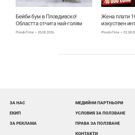
Бейби бум в Пловдивско!
Жена плати 10
Областта отчита най-голям
изкуствен ин
ръст на новородените извън
че си пише с
PlovdivTime
05.08.2026
PlovdivTime
02.08.2
София
ЗА НАС
МЕДИЙНИ ПАРТНЬОРИ
ЕКИП
УСЛОВИЯ ЗА ПОЛЗВАНЕ
ЗА РЕКЛАМА
ПРАВА ЗА ПОЛЗВАНЕ
КОНТАКТИ