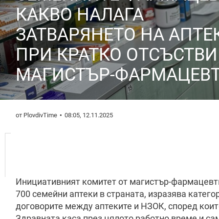
КАКВО НАЛАГА
ЗАТВАРЯНЕТО НА АПТЕ
ПРИ КРАТКО ОТСЪСТВИ
МАГИСТЪР-ФАРМАЦЕВТ
от PlovdivTime
08:05, 12.11.2025
Инициативният комитет от магистър-фармацевти
700 семейни аптеки в страната, изразява катего
договорите между аптеките и НЗОК, според коит
Здравната каса през цялото работно време и са