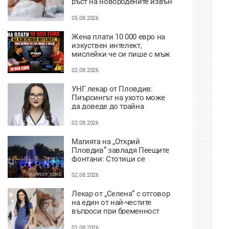
ръст на новородените извън
София
05.08.2026
Жена плати 10 000 евро на
изкуствен интелект,
мислейки че си пише с мъж
ВИДЕО
02.08.2026
УНГ лекар от Пловдив:
Пиърсингът на ухото може
да доведе до трайна
деформация
02.08.2026
Магията на „Открий
Пловдив” завладя Пеещите
фонтани: Стотици се
потопиха в историята на
града под тепетата
02.08.2026
Лекар от „Селена“ с отговор
на един от най-честите
въпроси при бременност
01.08.2026