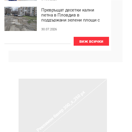
Превръщат десетки кални
петна в Пловдив в
поддържани зелени площи с
2,7 млн. евро
30.07.2026
виж всички