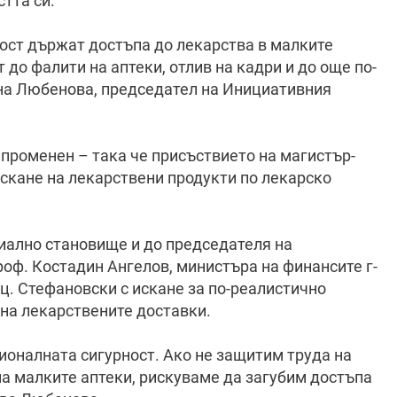
стта си.
ност държат достъпа до лекарства в малките
до фалити на аптеки, отлив на кадри и до още по-
на Любенова, председател на Инициативния
променен – така че присъствието на магистър-
скане на лекарствени продукти по лекарско
иално становище и до председателя на
оф. Костадин Ангелов, министъра на финансите г-
. Стефановски с искане за по-реалистично
на лекарствените доставки.
ионалната сигурност. Ако не защитим труда на
а малките аптеки, рискуваме да загубим достъпа