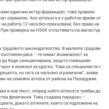
 само един магистър-фармацевт, това правило
ат нормално. Ако аптеката е с работно време от
е на работа 12 часа без прекъсване, без право на
. При проверка на НЗОК отсъствието на магистър
а трудовото законодателство. В малките градове
 постоянен риск – те нямат възможност за
а да бъде санкционирана, защото помощник-
рът е излязъл за кратко. Това са специалисти с
рецепта, но сега са напълно ограничени“, заяви
ик на семейна аптека от района на Пазарджик.
вя и нов текст, според който аптеката трябва да
ства физически. Това създава парадокс –
евти, докато аптеките, които са подложени на