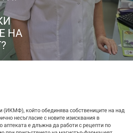
КИ
Е НА
?
 (ИКМФ), който обединява собствениците на над
рично несъгласие с новите изисквания в
о аптеката е длъжна да работи с рецепти по
мо при присъствието на магистър-фармацевт.