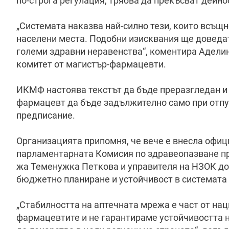
по-строга регулация, трябва да прекъсват дейно
„Системата наказва най-силно тези, които всъщ
населени места. Подобни изисквания ще доведат 
големи здравни неравенства“, коментира Адели
комитет от магистър-фармацевти.
ИКМФ настоява текстът да бъде преразгледан и 
фармацевт да бъде задължително само при отпу
предписание.
Организацията припомня, че вече е внесла офиц
парламентарната Комисия по здравеопазване пр
жа Теменужка Петкова и управителя на НЗОК доц
бюджетно планиране и устойчивост в системата 
„Стабилността на аптечната мрежа е част от нац
фармацевтите и не гарантираме устойчивостта н