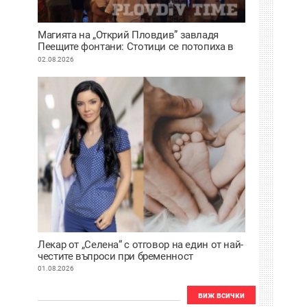
Магията на „Открий Пловдив” завладя
Пеещите фонтани: Стотици се потопиха в
историята на града под тепетата
02.08.2026
Лекар от „Селена“ с отговор на един от най-
честите въпроси при бременност
01.08.2026
виж всички