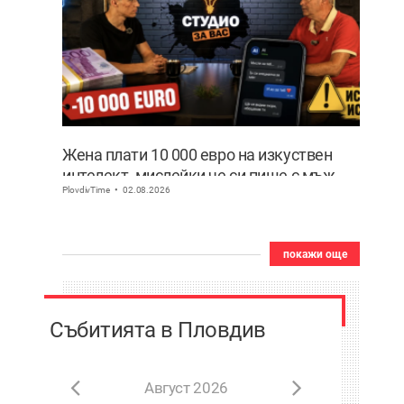
Жена плати 10 000 евро на изкуствен
интелект, мислейки че си пише с мъж
PlovdivTime
02.08.2026
ВИДЕО
покажи още
Събитията в Пловдив
Август 2026