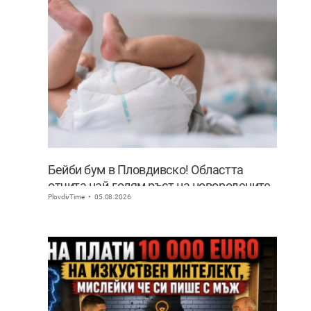
Бейби бум в Пловдивско! Областта
отчита най-голям ръст на новородените
PlovdivTime
05.08.2026
извън София