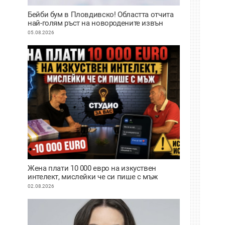
Бейби бум в Пловдивско! Областта отчита
най-голям ръст на новородените извън
София
05.08.2026
Жена плати 10 000 евро на изкуствен
интелект, мислейки че си пише с мъж
ВИДЕО
02.08.2026