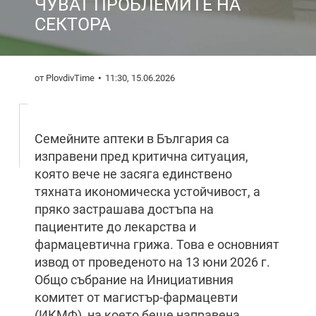
ЧУВАТ ПРОБЛЕМИТЕ НА
СЕКТОРА
от PlovdivTime
11:30, 15.06.2026
Семейните аптеки в България са
изправени пред критична ситуация,
която вече не засяга единствено
тяхната икономическа устойчивост, а
пряко застрашава достъпа на
пациентите до лекарства и
фармацевтична грижа. Това е основният
извод от проведеното на 13 юни 2026 г.
Общо събрание на Инициативния
комитет от магистър-фармацевти
(ИКМФ), на което беше направена