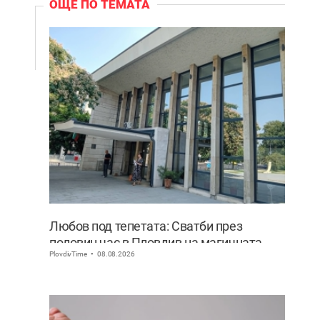
ОЩЕ ПО ТЕМАТА
Любов под тепетата: Сватби през
половин час в Пловдив на магичната
PlovdivTime
08.08.2026
дата 8.08