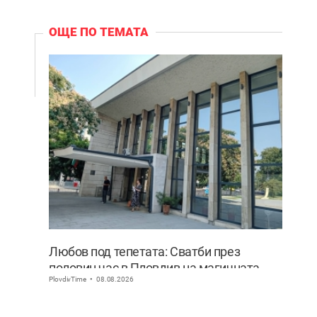
ОЩЕ ПО ТЕМАТА
Любов под тепетата: Сватби през
половин час в Пловдив на магичната
PlovdivTime
08.08.2026
дата 8.08