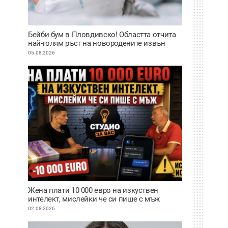
Бейби бум в Пловдивско! Областта отчита
най-голям ръст на новородените извън
София
05.08.2026
Жена плати 10 000 евро на изкуствен
интелект, мислейки че си пише с мъж
ВИДЕО
02.08.2026