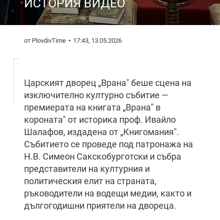
ИСТОРИЯ ВИДЕО
от PlovdivTime
17:43, 13.05.2026
Царският дворец „Врана" беше сцена на
изключително културно събитие —
премиерата на книгата „Врана" в
короната" от историка проф. Ивайло
Шалафов, издадена от „Книгомания".
Събитието се проведе под патронажа на
Н.В. Симеон Сакскобурготски и събра
представители на културния и
политическия елит на страната,
ръководители на водещи медии, както и
дългогодишни приятели на двореца.