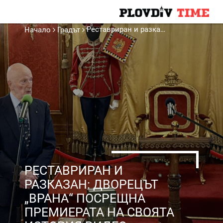
Реставриран и разказан: дворецът „Врана“ посрещна премиерата на своята история ВИДЕО
Начало
Градът
РЕСТАВРИРАН И
РАЗКАЗАН: ДВОРЕЦЪТ
„ВРАНА“ ПОСРЕЩНА
ПРЕМИЕРАТА НА СВОЯТА