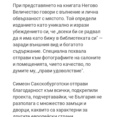
При представянето на книгата Негово
Величество говори с вълнение и лична
обвързаност с мястото. Той определи
изданието като уникално и изрази
убеждението си, че „всеки би се радвал
да я има като бижу в библиотеката си" —
заради външния вид и богатото
съдържание. Специална похвала
отправи към фотографиите на салоните
и помещенията, чието качество, по
думите му, „прави удоволствие".
Симеон Сакскобурготски отправи
благодарност към всички, подкрепили
проекта, подчертавайки, че България не
разполага с множество замъци и
дворци, каквито са характерни за
другите европейски страни.