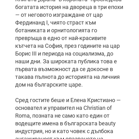
богатата история на двореца в три епохи
— от неговото изграждане от цар
Фердинанд I, чиято страст към
ботаниката и орнитологията го
превръща в едно от най-красивите
кътчета на София, през годините на цар
Борис III и периода на социализма, до
наши дни. За широката публика това е
първата възможност да се докосне в
такава пълнота до историята на личния
дом на българските царе.
Сред гостите беше и Елена Кристиано —
основател и управител на Christian of
Roma, позната не само като един от
водещите имена в българската beauty
индустрия, но и като човек с дълбока
ангажираност към опазването на