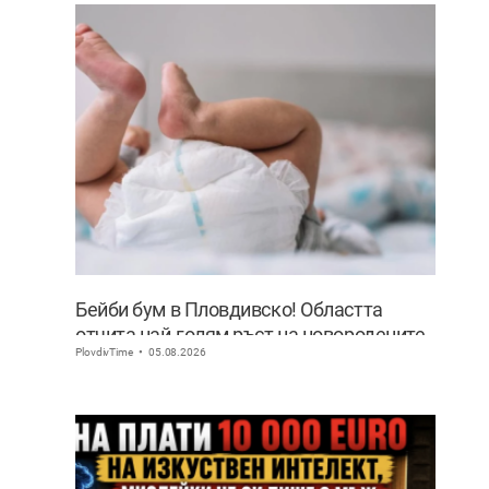
Бейби бум в Пловдивско! Областта
отчита най-голям ръст на новородените
PlovdivTime
05.08.2026
извън София