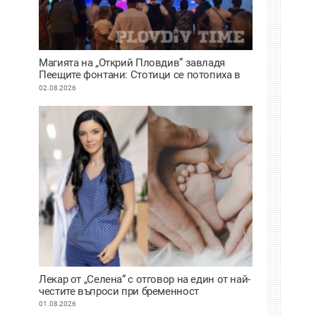
Магията на „Открий Пловдив” завладя
Пеещите фонтани: Стотици се потопиха в
историята на града под тепетата
02.08.2026
Лекар от „Селена“ с отговор на един от най-
честите въпроси при бременност
01.08.2026