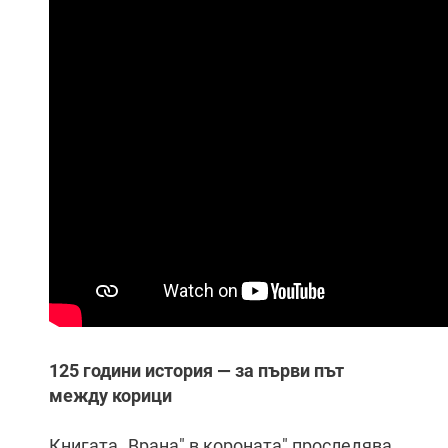
125 години история — за първи път
между корици
Книгата „Врана" в короната" проследява