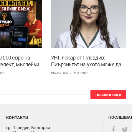
 000 евро на
УНГ лекар от Пловдив:
телект, мислейки
Пиърсингът на ухото може да
 мъж ВИДЕО
доведе до трайна деформация
026
PlovdivTime
02.08.2026
покажи още
ПОСЛЕДВА
КОНТАКТИ
гр. Пловдив, България