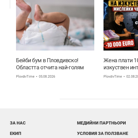
Бейби бум в Пловдивско!
Жена плати 10
Областта отчита най-голям
изкуствен ин
ръст на новородените извън
че си пише с
PlovdivTime
05.08.2026
PlovdivTime
02.08.2
София
ЗА НАС
МЕДИЙНИ ПАРТНЬОРИ
ЕКИП
УСЛОВИЯ ЗА ПОЛЗВАНЕ