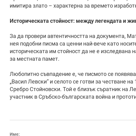
имитира злато – характерна за времето изработ
Историческата стойност: между легендата и жи
За да провери автентичността на документа, Ма
нея подобни писма са ценни най-вече като носит
историческата им стойност да не е изследвана н
за местната памет.
Любопитно съвпадение е, че писмото се появява
„Васил Левски“ и селото се готви за честване на
Сребро Стойновски. Той е близък съратник на Ле
участник в Сръбско-българската война и прототи
Име: