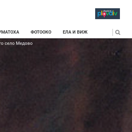
УМАТОХА
ФОТООКО
ЕЛА И ВИЖ
ото село Медово