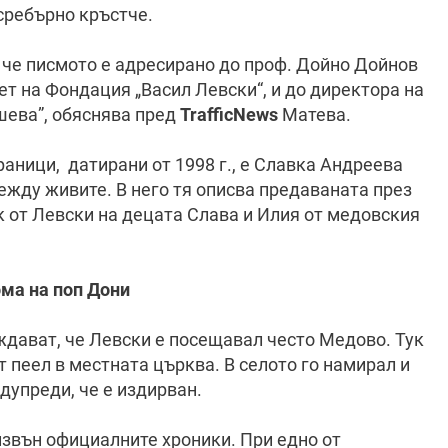
сребърно кръстче.
, че писмото е адресирано до проф. Дойно Дойнов
т на Фондация „Васил Левски“, и до директора на
шева”, обяснява пред
TrafficNews
Матева.
аници, датирани от 1998 г., е Славка Андреева
между живите. В него тя описва предаваната през
к от Левски на децата Слава и Илия от медовския
ома на поп Дони
дават, че Левски е посещавал често Медово. Тук
 пеел в местната църква. В селото го намирал и
дупреди, че е издирван.
извън официалните хроники. При едно от