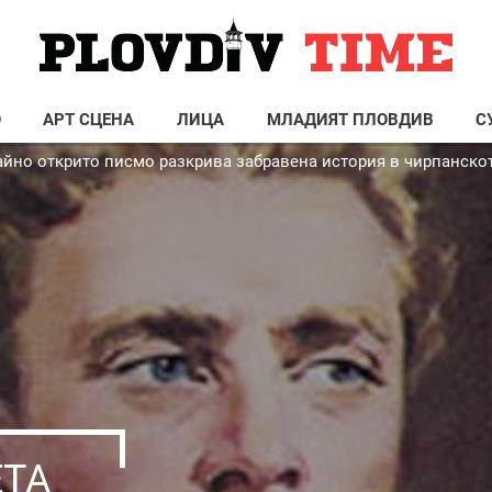
О
АРТ СЦЕНА
ЛИЦА
МЛАДИЯТ ПЛОВДИВ
С
чайно открито писмо разкрива забравена история в чирпанск
ЕТА