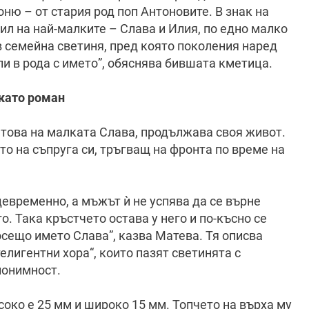
ню – от стария род поп Антоновите. В знак на
ил на най-малките – Слава и Илия, по едно малко
в семейна светиня, пред която поколения наред
ли в рода с името”, обяснява бившата кметица.
 като роман
– това на малката Слава, продължава своя живот.
то на съпруга си, тръгващ на фронта по време на
временно, а мъжът ѝ не успява да се върне
. Така кръстчето остава у него и по-късно се
осещо името Слава”, казва Матева. Тя описва
лигентни хора“, които пазят светинята с
нонимност.
соко е 25 мм и широко 15 мм. Топчето на върха му