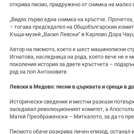
открива писмо, придружено от снимка на малко 
„Видях първо една снимка на кръстче. Прочетох
– тогава председател на Общобългарския комите
Къща-музей „Васил Левски“ в Карлово Дора Чау
Автор на писмото, което е шест машинописни стр
Игнатова, наследница на рода, която вече не е 
поколения история за двете кръстчета – подаръ
род на поп Антоновите.
Левски в Медово: песни в църквата и срещи в д
Исторически сведения и местни разкази потвърж
заседавал революционният комитет, а Апостолът
Матей Преображенски – Миткалото, за да го пре
Писмото обаче разкрива личен епизод, останал 