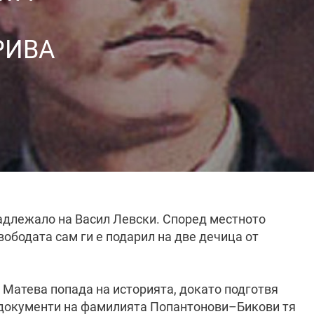
РИВА
адлежало на Васил Левски. Според местното
вободата сам ги е подарил на две дечица от
Матева попада на историята, докато подготвя
и документи на фамилията Попантонови–Бикови тя