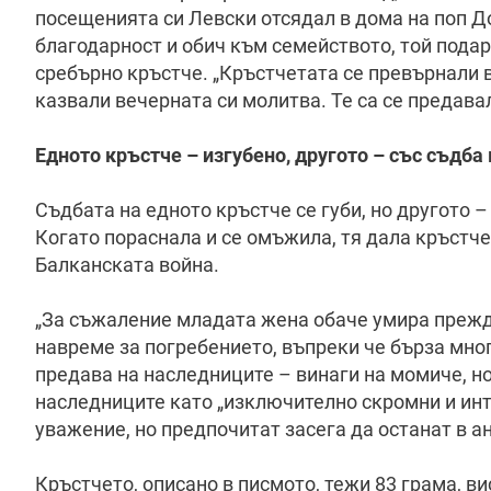
посещенията си Левски отсядал в дома на поп До
благодарност и обич към семейството, той подар
сребърно кръстче. „Кръстчетата се превърнали 
казвали вечерната си молитва. Те са се предава
Едното кръстче – изгубено, другото – със съдба
Съдбата на едното кръстче се губи, но другото 
Когато пораснала и се омъжила, тя дала кръстче
Балканската война.
„За съжаление младата жена обаче умира прежде
навреме за погребението, въпреки че бърза много
предава на наследниците – винаги на момиче, н
наследниците като „изключително скромни и инте
уважение, но предпочитат засега да останат в а
Кръстчето, описано в писмото, тежи 83 грама, ви