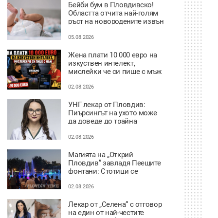
Бейби бум в Пловдивско!
Областта отчита най-голям
ръст на новородените извън
София
05.08.2026
Жена плати 10 000 евро на
изкуствен интелект,
мислейки че си пише с мъж
ВИДЕО
02.08.2026
УНГ лекар от Пловдив:
Пиърсингът на ухото може
да доведе до трайна
деформация
02.08.2026
Магията на „Открий
Пловдив” завладя Пеещите
фонтани: Стотици се
потопиха в историята на
града под тепетата
02.08.2026
Лекар от „Селена“ с отговор
на един от най-честите