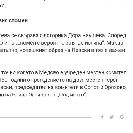
ка.
вия спомен
тева се свързва с историка Дора Чаушева. Според
ели на „спомен с вероятно зрънце истина“. Макар
апълно, човешкият образ на Левски в тях е важен
 точно когато в Медово е учреден местен комитет
 180 години от рождението на друг местен герой –
вски, председател на комитети в Сопот и Оряхово,
п на Бойчо Огнянов от „Под игото“.