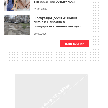
въпроси при бременност
01.08.2026
Превръщат десетки кални
петна в Пловдив в
поддържани зелени площи с
2,7 млн. евро
30.07.2026
виж всички