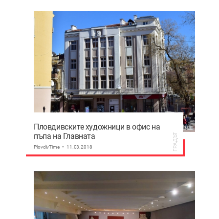
Пловдивските художници в офис на
пъпа на Главната
ГРАДЪТ
PlovdivTime
11.03.2018