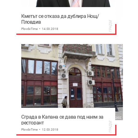
Кметът се отказа да дублира Нощ/
Пловдив
ГРАДЪТ
PlovdivTime
14.03.2018
Сграда в Капана се дава под наем за
ресторант
ГРАДЪТ
PlovdivTime
12.03.2018