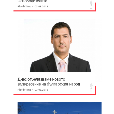
Освободителите
ГРАДЪТ
PlovdivTime
03.03.2018
Днес отбелязваме новото
възкресение на българския народ
ГРАДЪТ
PlovdivTime
03.03.2018