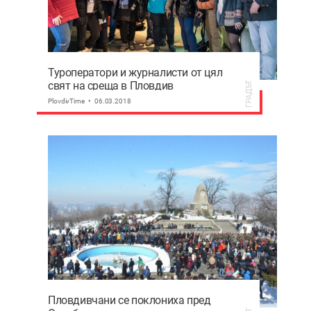
Туроператори и журналисти от цял
свят на среща в Пловдив
ГРАДЪТ
PlovdivTime
06.03.2018
Пловдивчани се поклониха пред