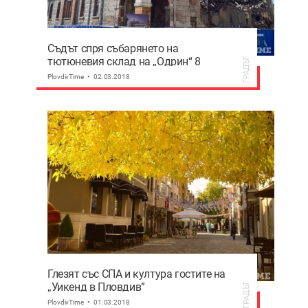
Съдът спря събарянето на
тютюневия склад на „Одрин“ 8
ГРАДЪТ
PlovdivTime
02.03.2018
Глезят със СПА и култура гостите на
„Уикенд в Пловдив”
ГРАДЪТ
PlovdivTime
01.03.2018