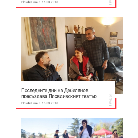
в Пловдив
PlovdivTime
16.03.2018
Последните дни на Дебелянов
пресъздава Пловдивският театър
ГРАДЪТ
PlovdivTime
15.03.2018