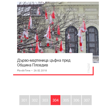
Дърво-мартеница цъфна пред
Община Пловдив
ГРАДЪТ
PlovdivTime
26.02.2018
301
302
303
304
305
306
307