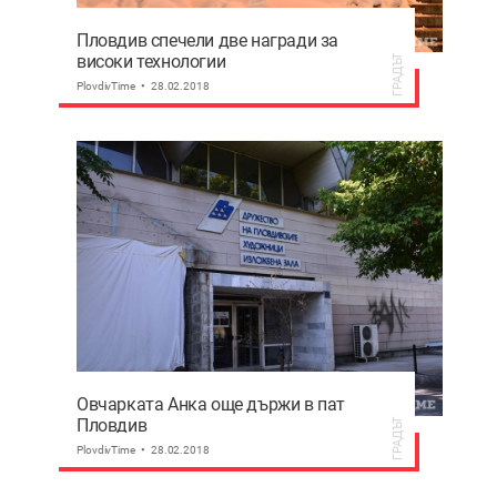
Пловдив спечели две награди за
високи технологии
ГРАДЪТ
PlovdivTime
28.02.2018
Овчарката Анка още държи в пат
Пловдив
ГРАДЪТ
PlovdivTime
28.02.2018