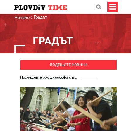
Градът
Начало
ГРАДЪТ
ВОДЕЩИТЕ НОВИНИ
Последните рок философи с пътешествие през времето: Godsmack плениха Пловдив