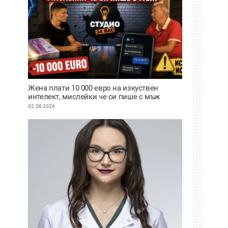
Жена плати 10 000 евро на изкуствен
интелект, мислейки че си пише с мъж
ВИДЕО
02.08.2026