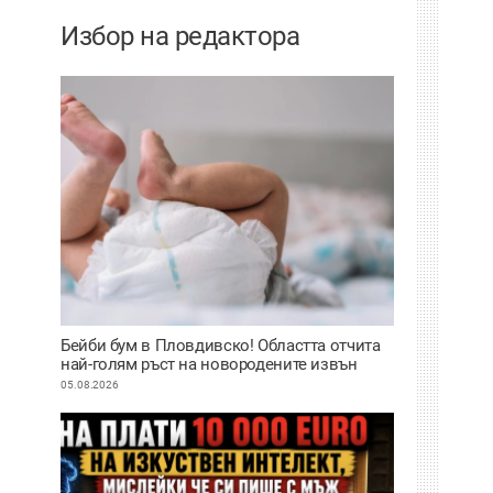
Избор на редактора
Бейби бум в Пловдивско! Областта отчита
най-голям ръст на новородените извън
София
05.08.2026