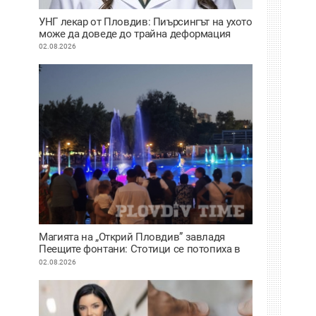
УНГ лекар от Пловдив: Пиърсингът на ухото
може да доведе до трайна деформация
02.08.2026
Магията на „Открий Пловдив” завладя
Пеещите фонтани: Стотици се потопиха в
историята на града под тепетата
02.08.2026