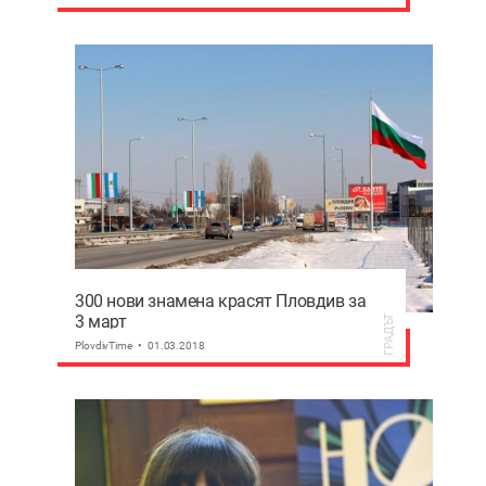
300 нови знамена красят Пловдив за
3 март
ГРАДЪТ
PlovdivTime
01.03.2018