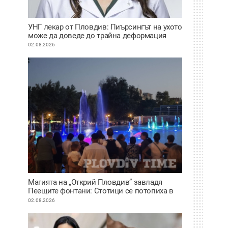
УНГ лекар от Пловдив: Пиърсингът на ухото
може да доведе до трайна деформация
02.08.2026
Магията на „Открий Пловдив” завладя
Пеещите фонтани: Стотици се потопиха в
историята на града под тепетата
02.08.2026