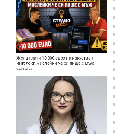
Жена плати 10 000 евро на изкуствен
интелект, мислейки че си пише с мъж
ВИДЕО
02.08.2026