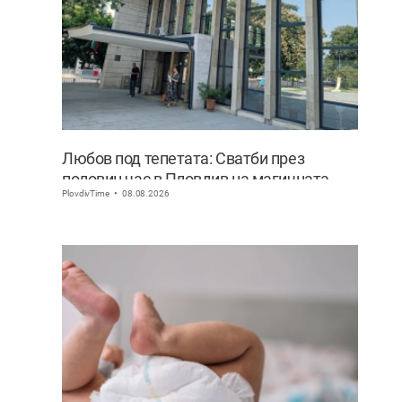
Любов под тепетата: Сватби през
половин час в Пловдив на магичната
PlovdivTime
08.08.2026
дата 8.08