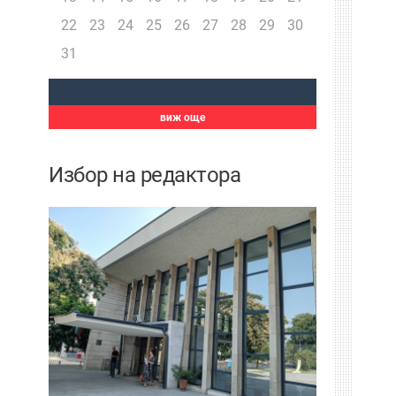
22
23
24
25
26
27
28
29
30
31
виж още
Избор на редактора