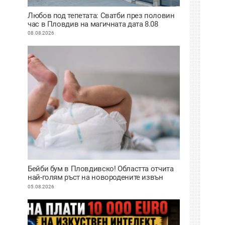
Любов под тепетата: Сватби през половин
час в Пловдив на магичната дата 8.08
08.08.2026
Бейби бум в Пловдивско! Областта отчита
най-голям ръст на новородените извън
София
05.08.2026