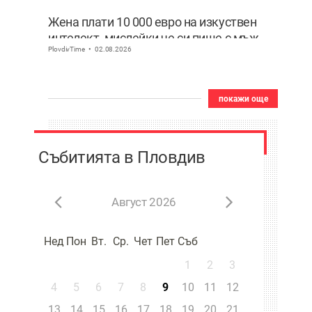
Жена плати 10 000 евро на изкуствен
интелект, мислейки че си пише с мъж
PlovdivTime
02.08.2026
ВИДЕО
покажи още
Събитията в Пловдив
Август 2026
Нед
Пон
Вт.
Ср.
Чет
Пет
Съб
1
2
3
4
5
6
7
8
9
10
11
12
13
14
15
16
17
18
19
20
21